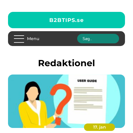
B2BTIPS.
se
Menu
redaktionel
17. jan