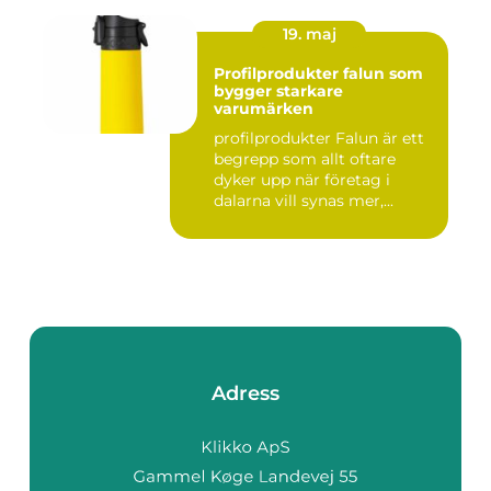
19. maj
Profilprodukter falun som
bygger starkare
varumärken
profilprodukter Falun är ett
begrepp som allt oftare
dyker upp när företag i
dalarna vill synas mer,...
Adress