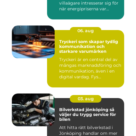
villaägare intresserar sig för
när energipriserna var...
06. aug
Tryckeri som skapar tydlig
kommunikation och
starkare varumärken
Tryckeri är en central del av
mångas marknadsföring och
kommunikation, även i en
digital vardag. Fys...
03. aug
Bilverkstad jönköping så
väljer du trygg service för
bilen
Att hitta rätt bilverkstad i
Jönköping handlar om mer