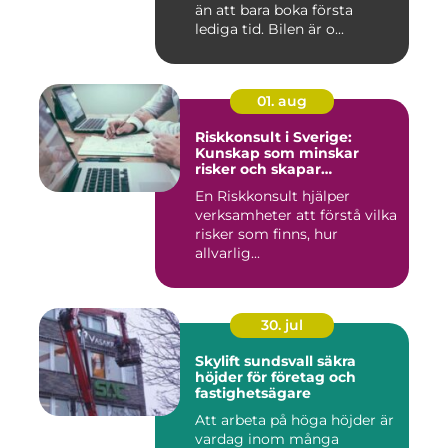
än att bara boka första
lediga tid. Bilen är o...
01. aug
Riskkonsult i Sverige:
Kunskap som minskar
risker och skapar
möjligheter
En Riskkonsult hjälper
verksamheter att förstå vilka
risker som finns, hur
allvarlig...
30. jul
Skylift sundsvall säkra
höjder för företag och
fastighetsägare
Att arbeta på höga höjder är
vardag inom många