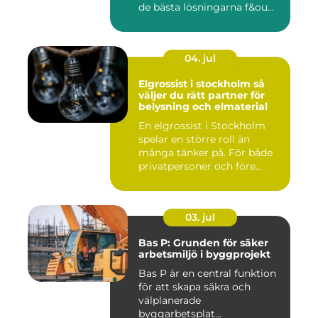
de bästa lösningarna f&ou...
04. jul
Elgrossist i stockholm så
väljer du rätt partner för
belysning och elmaterial
En elgrossist i Stockholm
spelar en större roll än
många tänker på. För både
privatpersoner och före...
03. jul
Bas P: Grunden för säker
arbetsmiljö i byggprojekt
Bas P är en central funktion
för att skapa säkra och
välplanerade
byggarbetsplat...