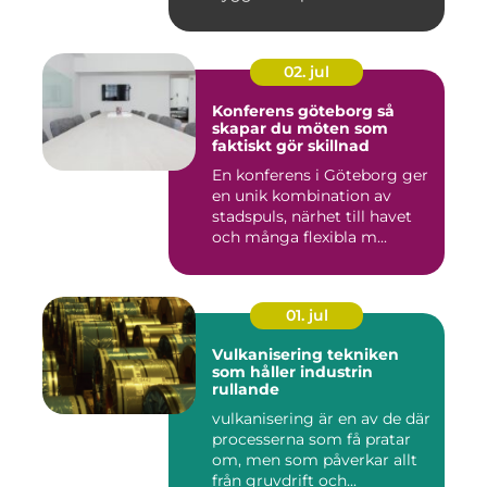
02. jul
Konferens göteborg så
skapar du möten som
faktiskt gör skillnad
En konferens i Göteborg ger
en unik kombination av
stadspuls, närhet till havet
och många flexibla m...
01. jul
Vulkanisering tekniken
som håller industrin
rullande
vulkanisering är en av de där
processerna som få pratar
om, men som påverkar allt
från gruvdrift och...