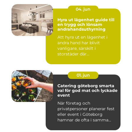
04. jun
Hyra ut lägenhet guide till
en trygg och lönsam
andrahandsuthyrning
Att hyra ut en lägenhet i
andra hand har blivit
vanligare, särskilt i
storstäder där
bostadsbristen ...
01. jun
Catering göteborg smarta
val för god mat och lyckade
event
När företag och
privatpersoner planerar fest
eller event i Göteborg
hamnar de ofta i samma
fråga: or...