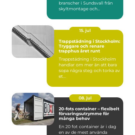
branscher i Sundsvall från
skyltmontage och
fasadmål...
15. jul
Trappstädning i Stockholm:
Tryggare och renare
trapphus året runt
Trappstädning i Stockholm
handlar om mer än att bara
sopa några steg och torka av
et...
08. jul
20-fots container – flexibelt
förvaringsutrymme för
många behov
En 20 fot container är i dag
en av de mest använda