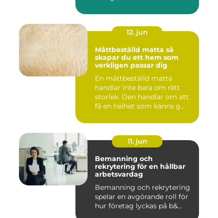
12. jun
Måttbeställd matta så
skapar du ett hem som
verkligen passar dig
En måttbeställd matta
handlar inte bara om rätt
storlek. Den handlar om att
få en helhet som känns g...
11. jun
Bemanning och
rekrytering för en hållbar
arbetsvardag
Bemanning och rekrytering
spelar en avgörande roll för
hur företag lyckas på b&...