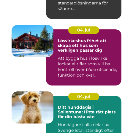
standardlösningarna för
s&aum...
04. jul
Lösvirkeshus frihet att
skapa ett hus som
verkligen passar dig
Att bygga hus i lösvirke
lockar allt fler som vill ha
kontroll över både utseende,
funktion och kval...
04. jul
Ditt hunddagis i
Sollentuna: Hitta rätt plats
för din bästa vän
Hundägare i alla delar av
Sverige letar ständigt efter