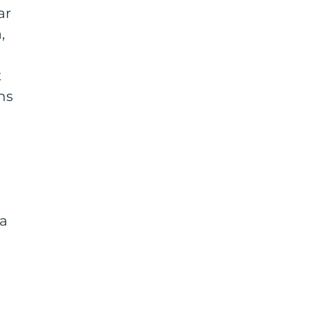
ar
,
t
ns
ka