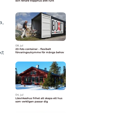
och renare trapphus året runt
a,
08. jul
20-fots container – flexibelt
kt
förvaringsutrymme för många behov
04. jul
Lösvirkeshus frihet att skapa ett hus
som verkligen passar dig