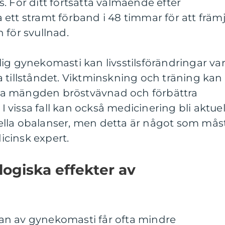
. För ditt fortsatta välmående efter
ett stramt förband i 48 timmar för att främ
 för svullnad.
ig gynekomasti kan livsstilsförändringar va
tra tillståndet. Viktminskning och träning kan 
cera mängden bröstvävnad och förbättra
vissa fall kan också medicinering bli aktuel
lla obalanser, men detta är något som mås
cinsk expert.
logiska effekter av
an av gynekomasti får ofta mindre