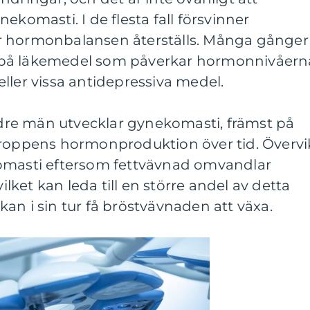
ekomasti. I de flesta fall försvinner
 när hormonbalansen återställs. Många gånger
på läkemedel som påverkar hormonnivåern
ller vissa antidepressiva medel.
äldre män utvecklar gynekomasti, främst på
kroppens hormonproduktion över tid. Övervi
komasti eftersom fettvävnad omvandlar
vilket kan leda till en större andel av detta
an i sin tur få bröstvävnaden att växa.