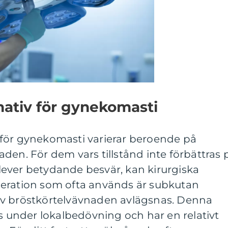
nativ för gynekomasti
för gynekomasti varierar beroende på
den. För dem vars tillstånd inte förbättras 
ever betydande besvär, kan kirurgiska
eration som ofta används är subkutan
av bröstkörtelvävnaden avlägsnas. Denna
is under lokalbedövning och har en relativt