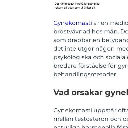
Gynekomasti
är en medic
bröstvävnad hos män. Det 
som drabbar en betydand
det inte utgör någon med
psykologiska och sociala ef
bredare förståelse för gy
behandlingsmetoder.
Vad orsakar gyne
Gynekomasti uppstår ofta
mellan testosteron och 
naturliga hormonella förä