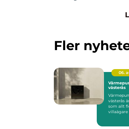
L
Fler nyhet
06. 
Värmepu
västerås
Värmepu
västerås ä
som allt fl
villaägare
sig för när
energiprise