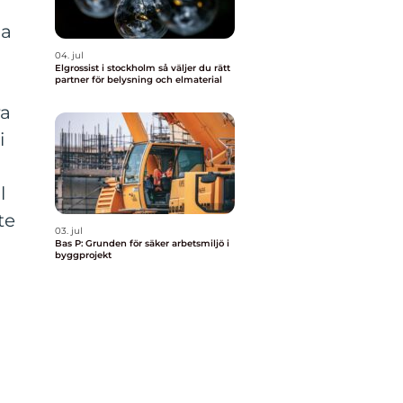
ja
04. jul
Elgrossist i stockholm så väljer du rätt
partner för belysning och elmaterial
ra
i
l
te
03. jul
Bas P: Grunden för säker arbetsmiljö i
byggprojekt