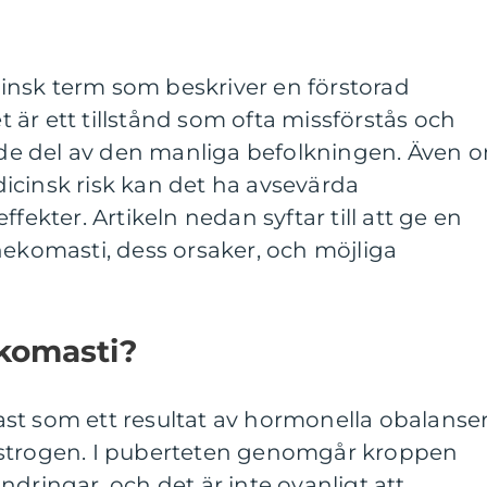
insk term som beskriver en förstorad
är ett tillstånd som ofta missförstås och
e del av den manliga befolkningen. Även 
icinsk risk kan det ha avsevärda
fekter. Artikeln nedan syftar till att ge en
nekomasti, dess orsaker, och möjliga
komasti?
st som ett resultat av hormonella obalanse
östrogen. I puberteten genomgår kroppen
ndringar, och det är inte ovanligt att