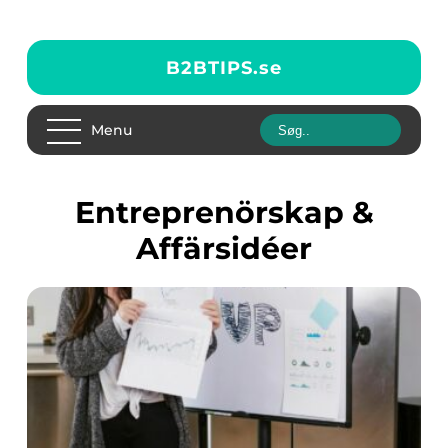
B2BTIPS.
se
Menu
Entreprenörskap &
Affärsidéer