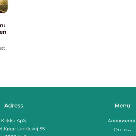
m:
sen
ett
Adress
Menu
Annonserin
Om oss