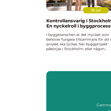
01. jul
Kontrollansvarig i Stockhol
En nyckelroll i byggproces
I byggbranschen är det mycket som
behöver fungera tillsammans för att 
projekt ska lyckas. När byggprojekt
påbörjas i Stockholm, eller någon
annanstans, är det viktigt att skydda
investeringar och säk...