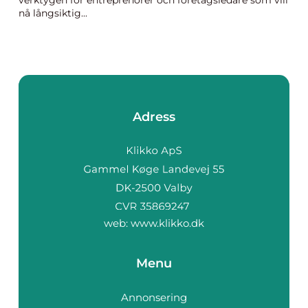
verktygen för entreprenörer och företagsledare som vill
nå långsiktig...
Adress
web:
www.klikko.dk
Menu
Annonsering