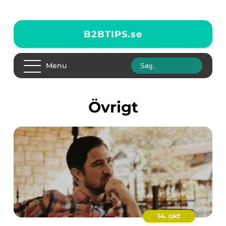
B2BTIPS.
se
Menu
Övrigt
14. okt