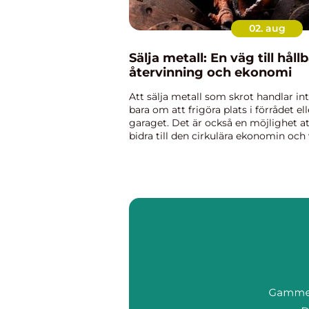
02. aug
Sälja metall: En väg till håll
återvinning och ekonomi
Att sälja metall som skrot handlar in
bara om att frigöra plats i förrådet ell
garaget. Det är också en möjlighet at
bidra till den cirkulära ekonomin och
planets välbefinnande. I en v&aum...