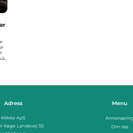
bar
te
er
t
 vår
Adress
Menu
Annonserin
Om oss