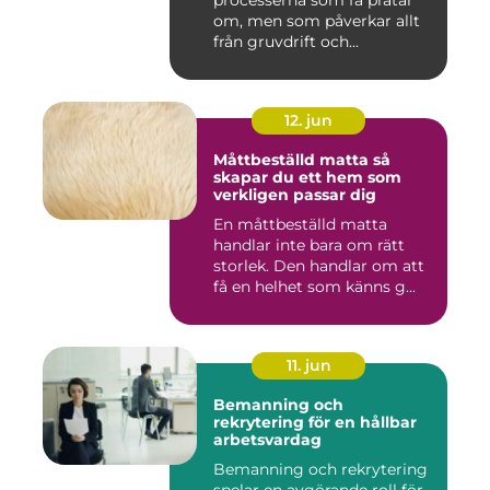
processerna som få pratar
om, men som påverkar allt
från gruvdrift och...
12. jun
Måttbeställd matta så
skapar du ett hem som
verkligen passar dig
En måttbeställd matta
handlar inte bara om rätt
storlek. Den handlar om att
få en helhet som känns g...
11. jun
Bemanning och
rekrytering för en hållbar
arbetsvardag
Bemanning och rekrytering