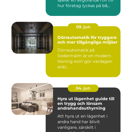
spelar en avgörande roll för
hur företag lyckas på b&...
09. jun
Dörrautomatik för tryggare
och mer tillgängliga miljöer
Dörrautomatik på
Södermalm är en modern
lösning som gör vardagen
enkl...
04. jun
Hyra ut lägenhet guide till
en trygg och lönsam
andrahandsuthyrning
Att hyra ut en lägenhet i
andra hand har blivit
vanligare, särskilt i