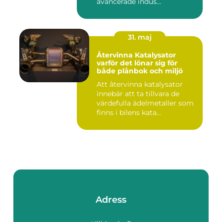
avancerade indus...
31. maj
Återvinna Katalysator
varför det lönar sig för
både plånbok och miljö
Att återvinna katalysator
innebär att ta tillvara de
värdefulla ädelmetaller som
finns i bilens kata...
Adress