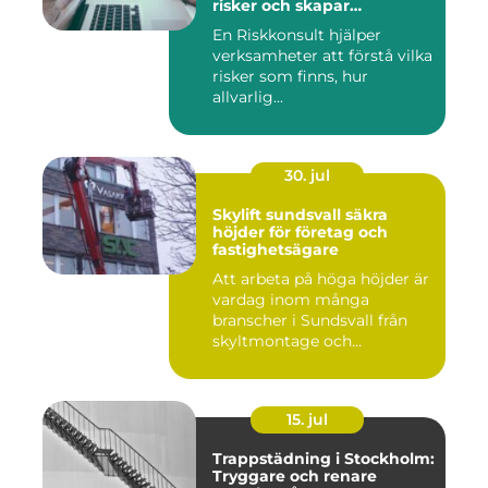
risker och skapar
möjligheter
En Riskkonsult hjälper
verksamheter att förstå vilka
risker som finns, hur
allvarlig...
30. jul
Skylift sundsvall säkra
höjder för företag och
fastighetsägare
Att arbeta på höga höjder är
vardag inom många
branscher i Sundsvall från
skyltmontage och
fasadmål...
15. jul
Trappstädning i Stockholm:
Tryggare och renare