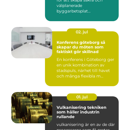
för att skapa säkra och
välplanerade
byggarbetsplat...
02. jul
Konferens göteborg så
skapar du möten som
faktiskt gör skillnad
En konferens i Göteborg ger
en unik kombination av
stadspuls, närhet till havet
och många flexibla m...
01. jul
Vulkanisering tekniken
som håller industrin
rullande
vulkanisering är en av de där