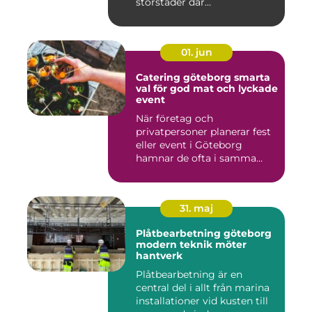
storstäder där
bostadsbristen ...
01. jun
Catering göteborg smarta
val för god mat och lyckade
event
När företag och
privatpersoner planerar fest
eller event i Göteborg
hamnar de ofta i samma
fråga: or...
31. maj
Plåtbearbetning göteborg
modern teknik möter
hantverk
Plåtbearbetning är en
central del i allt från marina
installationer vid kusten till