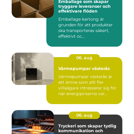
Emballage som skapar
tryggare leveranser och
effektivare flöden
Emballage kartong är
grunden för att produkter
ska transporteras säkert,
effektivt oc...
06. aug
Värmepumpar västerås
Värmepumpar västerås är
ett ämne som allt fler
villaägare intresserar sig för
när energipriserna var...
06. aug
Tryckeri som skapar tydlig
kommunikation och