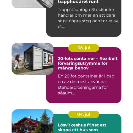
trapphus året runt
Trappstädning i Stockholm
handlar om mer än att bara
sopa några steg och torka av
et...
08. jul
20-fots container – flexibelt
förvaringsutrymme för
många behov
En 20 fot container är i dag
en av de mest använda
standardlösningarna för
s&aum...
04. jul
Lösvirkeshus frihet att
skapa ett hus som