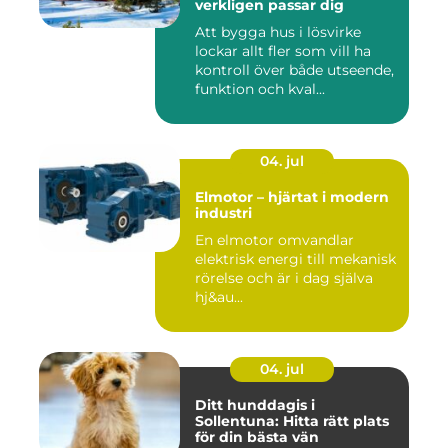
verkligen passar dig
Att bygga hus i lösvirke
lockar allt fler som vill ha
kontroll över både utseende,
funktion och kval...
04. jul
Elmotor – hjärtat i modern
industri
En elmotor omvandlar
elektrisk energi till mekanisk
rörelse och är i dag själva
hj&au...
04. jul
Ditt hunddagis i
Sollentuna: Hitta rätt plats
för din bästa vän