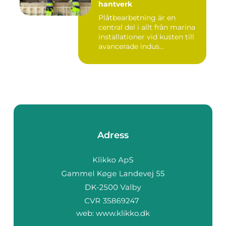
hantverk
Plåtbearbetning är en
central del i allt från marina
installationer vid kusten till
avancerade indus...
Adress
web:
www.klikko.dk