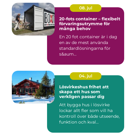
08. jul
20-fots container – flexibelt
förvaringsutrymme för
många behov
En 20 fot container är i dag
en av de mest använda
standardlösningarna för
s&aum...
04. jul
Lösvirkeshus frihet att
skapa ett hus som
verkligen passar dig
Att bygga hus i lösvirke
lockar allt fler som vill ha
kontroll över både utseende,
funktion och kval...