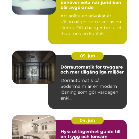
behöver veta när juridiken
blir avgörande
Att anlita en advokat är
sällan något som sker av en
slump. Ofta hänger beslutet
ihop med en konflik...
09. jun
Dörrautomatik för tryggare
och mer tillgängliga miljöer
Dörrautomatik på
Södermalm är en modern
lösning som gör vardagen
enkl...
04. jun
Hyra ut lägenhet guide till
en trygg och lönsam