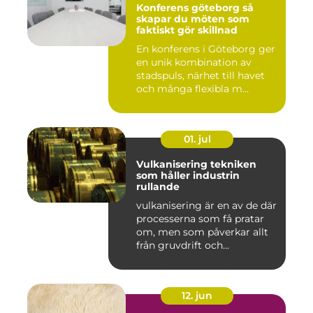
Konferens göteborg så
skapar du möten som
faktiskt gör skillnad
En konferens i Göteborg ger
en unik kombination av
stadspuls, närhet till havet
och många flexibla m...
01. jul
Vulkanisering tekniken
som håller industrin
rullande
vulkanisering är en av de där
processerna som få pratar
om, men som påverkar allt
från gruvdrift och...
12. jun