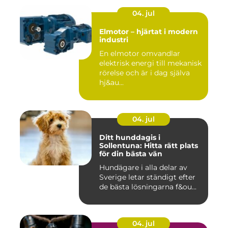
04. jul
Elmotor – hjärtat i modern
industri
En elmotor omvandlar
elektrisk energi till mekanisk
rörelse och är i dag själva
hj&au...
04. jul
Ditt hunddagis i
Sollentuna: Hitta rätt plats
för din bästa vän
Hundägare i alla delar av
Sverige letar ständigt efter
de bästa lösningarna f&ou...
04. jul