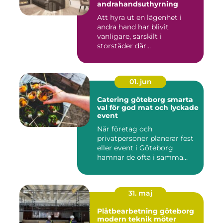
andrahandsuthyrning
Att hyra ut en lägenhet i
andra hand har blivit
vanligare, särskilt i
storstäder där
bostadsbristen ...
01. jun
Catering göteborg smarta
val för god mat och lyckade
event
När företag och
privatpersoner planerar fest
eller event i Göteborg
hamnar de ofta i samma
fråga: or...
31. maj
Plåtbearbetning göteborg
modern teknik möter