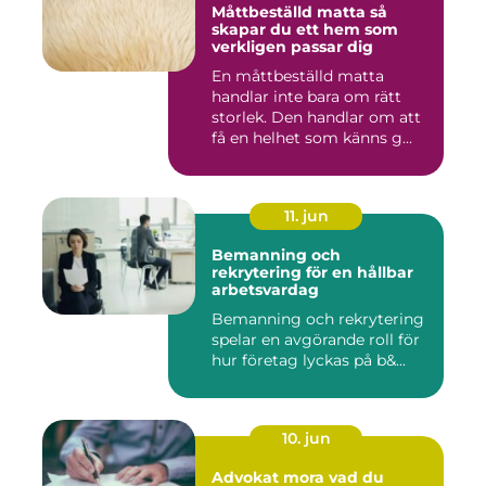
Måttbeställd matta så
skapar du ett hem som
verkligen passar dig
En måttbeställd matta
handlar inte bara om rätt
storlek. Den handlar om att
få en helhet som känns g...
11. jun
Bemanning och
rekrytering för en hållbar
arbetsvardag
Bemanning och rekrytering
spelar en avgörande roll för
hur företag lyckas på b&...
10. jun
Advokat mora vad du