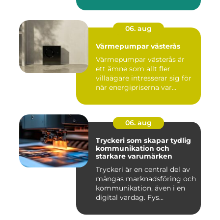
06. aug
Värmepumpar västerås
Värmepumpar västerås är
ett ämne som allt fler
villaägare intresserar sig för
när energipriserna var...
06. aug
Tryckeri som skapar tydlig
kommunikation och
starkare varumärken
Tryckeri är en central del av
mångas marknadsföring och
kommunikation, även i en
digital vardag. Fys...