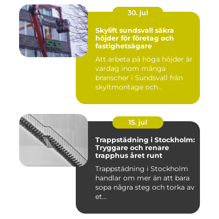
30. jul
Skylift sundsvall säkra
höjder för företag och
fastighetsägare
Att arbeta på höga höjder är
vardag inom många
branscher i Sundsvall från
skyltmontage och
fasadmål...
15. jul
Trappstädning i Stockholm:
Tryggare och renare
trapphus året runt
Trappstädning i Stockholm
handlar om mer än att bara
sopa några steg och torka av
et...