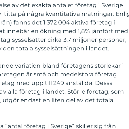
åelse av det exakta antalet företag i Sverige
i titta på några kvantitativa mätningar. Enli
rån) fanns det 1 372 004 aktiva företag i
 Det innebär en ökning med 1,8% jämfört med
ag sysselsätter cirka 3,7 miljoner personer,
 den totala sysselsättningen i landet.
nde variation bland företagens storlekar i
företagen är små och medelstora företag
öretag med upp till 249 anställda. Dessa
av alla företag i landet. Större företag, som
a, utgör endast en liten del av det totala
”antal företag i Sverige” skiljer sig från