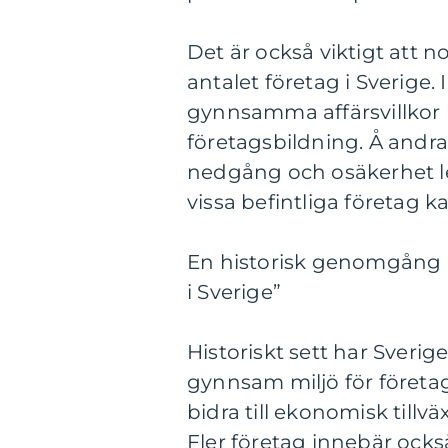
Det är också viktigt att 
antalet företag i Sverige.
gynnsamma affärsvillkor 
företagsbildning. Å andr
nedgång och osäkerhet led
vissa befintliga företag k
En historisk genomgång a
i Sverige”
Historiskt sett har Sverig
gynnsam miljö för företa
bidra till ekonomisk till
Fler företag innebär också