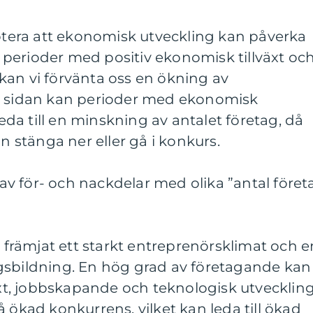
notera att ekonomisk utveckling kan påverka
 I perioder med positiv ekonomisk tillväxt oc
kan vi förvänta oss en ökning av
a sidan kan perioder med ekonomisk
a till en minskning av antalet företag, då
an stänga ner eller gå i konkurs.
v för- och nackdelar med olika ”antal föret
e främjat ett starkt entreprenörsklimat och e
gsbildning. En hög grad av företagande kan
växt, jobbskapande och teknologisk utveckling
 ökad konkurrens, vilket kan leda till ökad