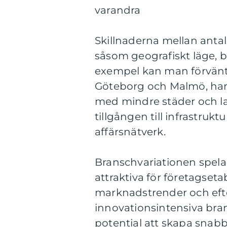
varandra
Skillnaderna mellan antale
såsom geografiskt läge, b
exempel kan man förvänta
Göteborg och Malmö, har 
med mindre städer och l
tillgången till infrastruk
affärsnätverk.
Branschvariationen spelar
attraktiva för företagset
marknadstrender och efte
innovationsintensiva bran
potential att skapa snabb