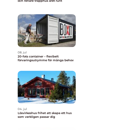
och renare trapphus året runt
08. jul
20-fots container – flexibelt
förvaringsutrymme för många behov
04. jul
Lösvirkeshus frihet att skapa ett hus
som verkligen passar dig