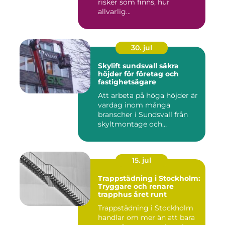
risker som finns, hur
allvarlig...
30. jul
Skylift sundsvall säkra
höjder för företag och
fastighetsägare
Att arbeta på höga höjder är
vardag inom många
branscher i Sundsvall från
skyltmontage och
fasadmål...
15. jul
Trappstädning i Stockholm:
Tryggare och renare
trapphus året runt
Trappstädning i Stockholm
handlar om mer än att bara