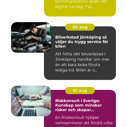
kommunikation, även i en
digital vardag. Fys...
03. aug
Bilverkstad jönköping så
väljer du trygg service för
bilen
Att hitta rätt bilverkstad i
Jönköping handlar om mer
än att bara boka första
lediga tid. Bilen är o...
01. aug
Riskkonsult i Sverige:
Kunskap som minskar
risker och skapar
möjligheter
En Riskkonsult hjälper
verksamheter att förstå vilka