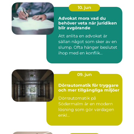
10. jun
Advokat mora vad du
behöver veta när juridiken
blir avgörande
Att anlita en advokat är
sällan något som sker av en
slump. Ofta hänger beslutet
ihop med en konflik...
09. jun
Dörrautomatik för tryggare
och mer tillgängliga miljöer
Dörrautomatik på
Södermalm är en modern
lösning som gör vardagen
enkl...