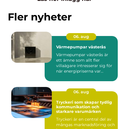
Fler nyheter
06. aug
Värmepumpar västerås
Värmepumpar västerås är
ett ämne som allt fler
villaägare intresserar sig för
när energipriserna var...
06. aug
Tryckeri som skapar tydlig
kommunikation och
starkare varumärken
Tryckeri är en central del av
mångas marknadsföring och