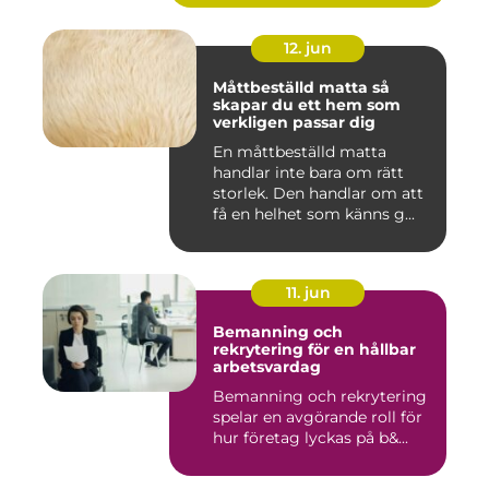
12. jun
Måttbeställd matta så
skapar du ett hem som
verkligen passar dig
En måttbeställd matta
handlar inte bara om rätt
storlek. Den handlar om att
få en helhet som känns g...
11. jun
Bemanning och
rekrytering för en hållbar
arbetsvardag
Bemanning och rekrytering
spelar en avgörande roll för
hur företag lyckas på b&...