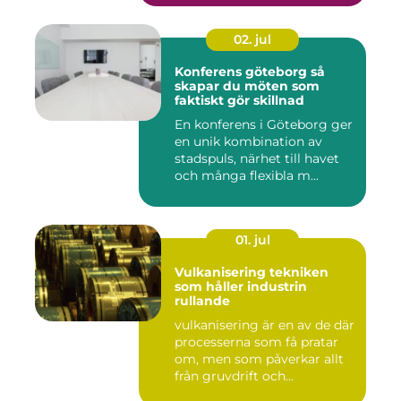
02. jul
Konferens göteborg så
skapar du möten som
faktiskt gör skillnad
En konferens i Göteborg ger
en unik kombination av
stadspuls, närhet till havet
och många flexibla m...
01. jul
Vulkanisering tekniken
som håller industrin
rullande
vulkanisering är en av de där
processerna som få pratar
om, men som påverkar allt
från gruvdrift och...