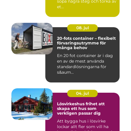
sopa några steg och torka av
et...
08. jul
20-fots container – flexibelt
förvaringsutrymme för
många behov
En 20 fot container är i dag
en av de mest använda
standardlösningarna för
s&aum...
04. jul
Lösvirkeshus frihet att
skapa ett hus som
verkligen passar dig
Att bygga hus i lösvirke
lockar allt fler som vill ha