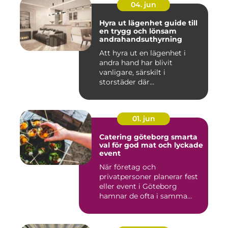
04. jun
Hyra ut lägenhet guide till
en trygg och lönsam
andrahandsuthyrning
Att hyra ut en lägenhet i
andra hand har blivit
vanligare, särskilt i
storstäder där
bostadsbristen ...
01. jun
Catering göteborg smarta
val för god mat och lyckade
event
När företag och
privatpersoner planerar fest
eller event i Göteborg
hamnar de ofta i samma
fråga: or...