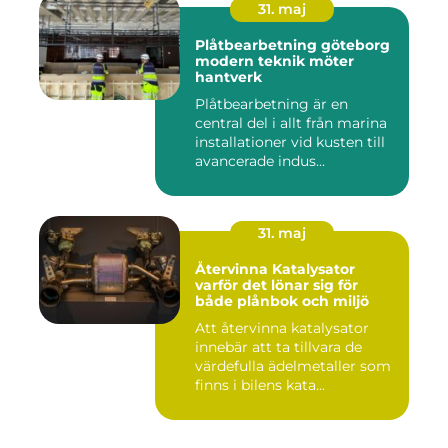
31. maj
Plåtbearbetning göteborg
modern teknik möter
hantverk
Plåtbearbetning är en
central del i allt från marina
installationer vid kusten till
avancerade indus...
31. maj
Återvinna Katalysator
varför det lönar sig för
både plånbok och miljö
Att återvinna katalysator
innebär att ta tillvara de
värdefulla ädelmetaller som
finns i bilens kata...