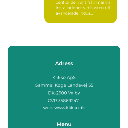
central del i allt från marina
installationer vid kusten till
avancerade indus...
Adress
web:
www.klikko.dk
Menu