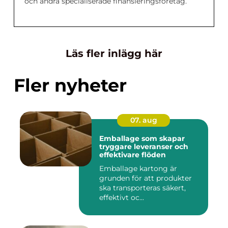
och andra specialiserade finansieringsföretag.
Läs fler inlägg här
Fler nyheter
07. aug
Emballage som skapar
tryggare leveranser och
effektivare flöden
Emballage kartong är
grunden för att produkter
ska transporteras säkert,
effektivt oc...