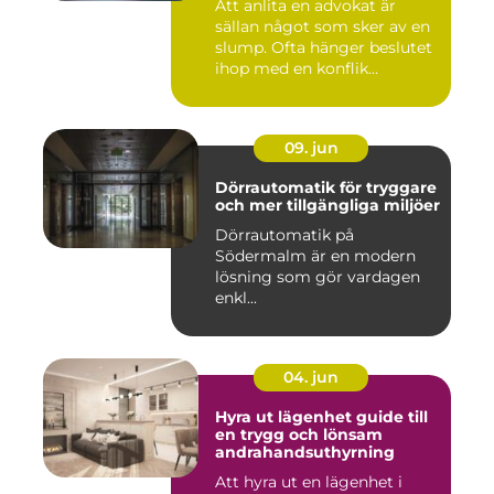
Att anlita en advokat är
sällan något som sker av en
slump. Ofta hänger beslutet
ihop med en konflik...
09. jun
Dörrautomatik för tryggare
och mer tillgängliga miljöer
Dörrautomatik på
Södermalm är en modern
lösning som gör vardagen
enkl...
04. jun
Hyra ut lägenhet guide till
en trygg och lönsam
andrahandsuthyrning
Att hyra ut en lägenhet i