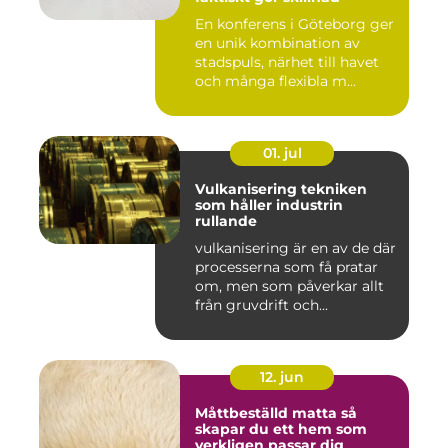
En konferens i Göteborg ger
en unik kombination av
stadspuls, närhet till havet
och många flexibla m...
01. jul
Vulkanisering tekniken
som håller industrin
rullande
vulkanisering är en av de där
processerna som få pratar
om, men som påverkar allt
från gruvdrift och...
12. jun
Måttbeställd matta så
skapar du ett hem som
verkligen passar dig