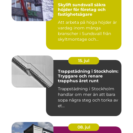
Skylift sundsvall säkra
höjder för företag och
fastighetsägare
Att arbeta på höga höjder är
vardag inom många
branscher i Sundsvall från
skyltmontage och
fasadmål...
15. jul
Trappstädning i Stockholm:
Tryggare och renare
trapphus året runt
Trappstädning i Stockholm
handlar om mer än att bara
sopa några steg och torka av
et...
08. jul