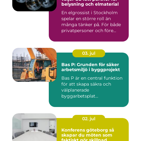
belysning och elmaterial
En elgrossist i Stockholm
spelar en större roll än
många tänker på. För både
privatpersoner och före...
03. jul
Bas P: Grunden för säker
arbetsmiljö i byggprojekt
Bas P är en central funktion
för att skapa säkra och
välplanerade
byggarbetsplat...
02. jul
Konferens göteborg så
skapar du möten som
faktiskt gör skillnad