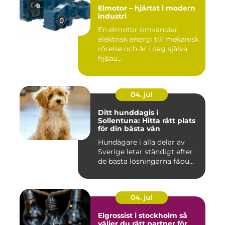
Elmotor – hjärtat i modern
industri
En elmotor omvandlar
elektrisk energi till mekanisk
rörelse och är i dag själva
hj&au...
04. jul
Ditt hunddagis i
Sollentuna: Hitta rätt plats
för din bästa vän
Hundägare i alla delar av
Sverige letar ständigt efter
de bästa lösningarna f&ou...
04. jul
Elgrossist i stockholm så
väljer du rätt partner för