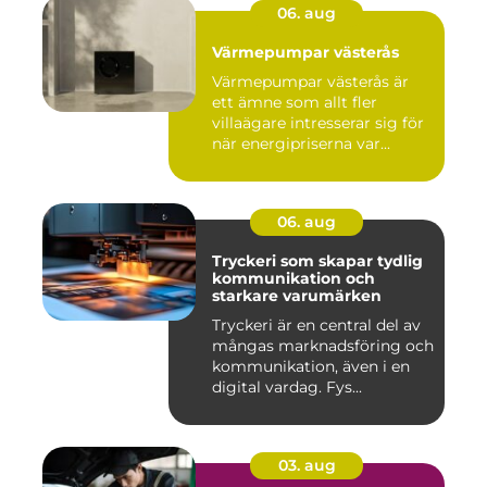
06. aug
Värmepumpar västerås
Värmepumpar västerås är
ett ämne som allt fler
villaägare intresserar sig för
när energipriserna var...
06. aug
Tryckeri som skapar tydlig
kommunikation och
starkare varumärken
Tryckeri är en central del av
mångas marknadsföring och
kommunikation, även i en
digital vardag. Fys...
03. aug