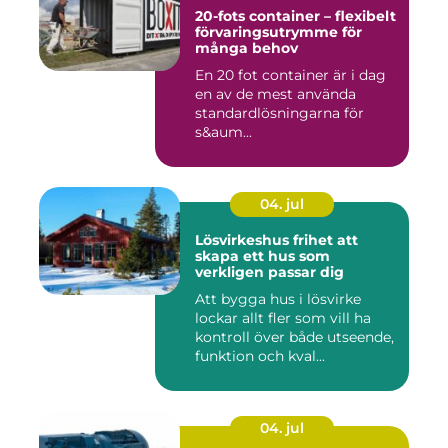
20-fots container – flexibelt
förvaringsutrymme för
många behov
En 20 fot container är i dag
en av de mest använda
standardlösningarna för
s&aum...
04. jul
Lösvirkeshus frihet att
skapa ett hus som
verkligen passar dig
Att bygga hus i lösvirke
lockar allt fler som vill ha
kontroll över både utseende,
funktion och kval...
04. jul