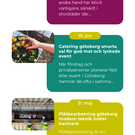
andra hand har blivit
vanligare, särskilt i
storstäder där
bostadsbristen ...
01. jun
Catering göteborg smarta
val för god mat och lyckade
event
När företag och
privatpersoner planerar fest
eller event i Göteborg
hamnar de ofta i samma
fråga: or...
31. maj
Plåtbearbetning göteborg
modern teknik möter
hantverk
Plåtbearbetning är en