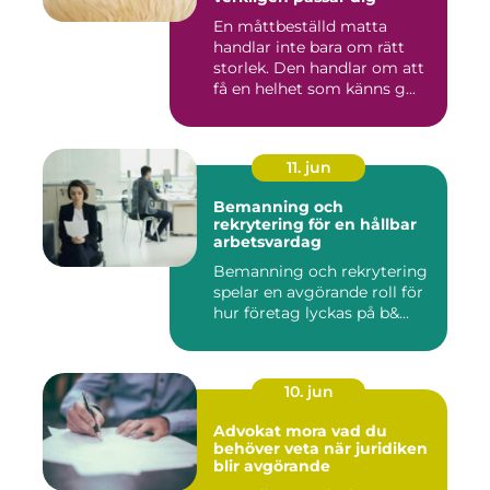
En måttbeställd matta
handlar inte bara om rätt
storlek. Den handlar om att
få en helhet som känns g...
11. jun
Bemanning och
rekrytering för en hållbar
arbetsvardag
Bemanning och rekrytering
spelar en avgörande roll för
hur företag lyckas på b&...
10. jun
Advokat mora vad du
behöver veta när juridiken
blir avgörande