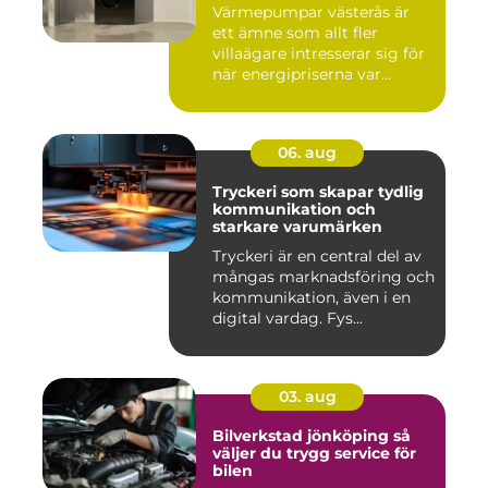
Värmepumpar västerås är
ett ämne som allt fler
villaägare intresserar sig för
när energipriserna var...
06. aug
Tryckeri som skapar tydlig
kommunikation och
starkare varumärken
Tryckeri är en central del av
mångas marknadsföring och
kommunikation, även i en
digital vardag. Fys...
03. aug
Bilverkstad jönköping så
väljer du trygg service för
bilen