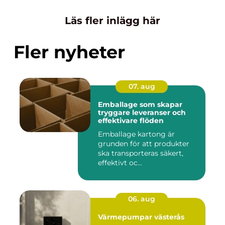
Läs fler inlägg här
Fler nyheter
07. aug
Emballage som skapar
tryggare leveranser och
effektivare flöden
Emballage kartong är
grunden för att produkter
ska transporteras säkert,
effektivt oc...
06. aug
Värmepumpar västerås