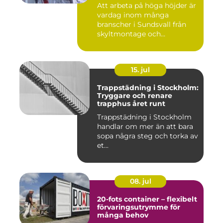
Att arbeta på höga höjder är
vardag inom många
branscher i Sundsvall från
skyltmontage och
fasadmål...
15. jul
Trappstädning i Stockholm:
Tryggare och renare
trapphus året runt
Trappstädning i Stockholm
handlar om mer än att bara
sopa några steg och torka av
et...
08. jul
20-fots container – flexibelt
förvaringsutrymme för
många behov