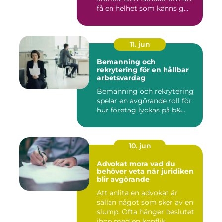
få en helhet som känns g...
11. jun
Bemanning och
rekrytering för en hållbar
arbetsvardag
Bemanning och rekrytering
spelar en avgörande roll för
hur företag lyckas på b&...
10. jun
Advokat mora vad du
behöver veta när juridiken
blir avgörande
Att anlita en advokat är
sällan något som sker av en
slump. Ofta hänger beslutet
ihop med en konflik...