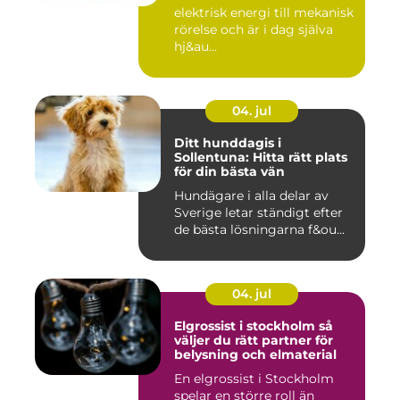
elektrisk energi till mekanisk
rörelse och är i dag själva
hj&au...
04. jul
Ditt hunddagis i
Sollentuna: Hitta rätt plats
för din bästa vän
Hundägare i alla delar av
Sverige letar ständigt efter
de bästa lösningarna f&ou...
04. jul
Elgrossist i stockholm så
väljer du rätt partner för
belysning och elmaterial
En elgrossist i Stockholm
spelar en större roll än