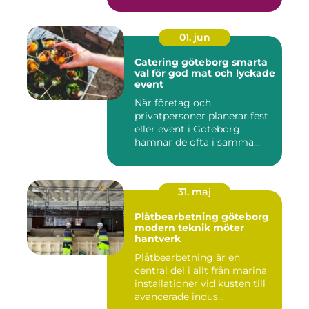
bostadsbristen ...
01. jun
Catering göteborg smarta
val för god mat och lyckade
event
När företag och
privatpersoner planerar fest
eller event i Göteborg
hamnar de ofta i samma
fråga: or...
31. maj
Plåtbearbetning göteborg
modern teknik möter
hantverk
Plåtbearbetning är en
central del i allt från marina
installationer vid kusten till
avancerade indus...