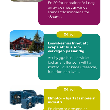
En 20 fot container är i dag
en av de mest använda
standardlösningarna för
s&aum...
04. jul
Lösvirkeshus frihet att
skapa ett hus som
verkligen passar dig
Att bygga hus i lösvirke
lockar allt fler som vill ha
kontroll över både utseende,
funktion och kval...
04. jul
Elmotor – hjärtat i modern
industri
En elmotor omvandlar