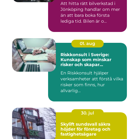
Att hitta rätt bilverkstad i
Jönköping handlar om mer
än att bara boka första
lediga tid. Bilen är o...
01. aug
Riskkonsult i Sverige:
Kunskap som minskar
risker och skapar
möjligheter
En Riskkonsult hjälper
verksamheter att förstå vilka
risker som finns, hur
allvarlig...
30. jul
Skylift sundsvall säkra
höjder för företag och
fastighetsägare