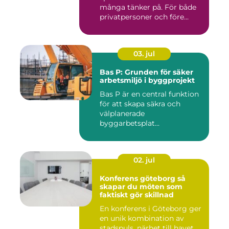
många tänker på. För både
privatpersoner och före...
03. jul
Bas P: Grunden för säker
arbetsmiljö i byggprojekt
Bas P är en central funktion
för att skapa säkra och
välplanerade
byggarbetsplat...
02. jul
Konferens göteborg så
skapar du möten som
faktiskt gör skillnad
En konferens i Göteborg ger
en unik kombination av
stadspuls, närhet till havet