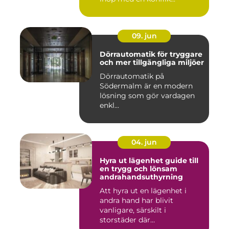
09. jun
Dörrautomatik för tryggare
och mer tillgängliga miljöer
Dörrautomatik på
Södermalm är en modern
lösning som gör vardagen
enkl...
04. jun
Hyra ut lägenhet guide till
en trygg och lönsam
andrahandsuthyrning
Att hyra ut en lägenhet i
andra hand har blivit
vanligare, särskilt i
storstäder där