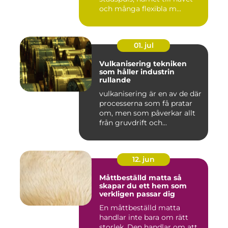
och många flexibla m...
01. jul
Vulkanisering tekniken
som håller industrin
rullande
vulkanisering är en av de där
processerna som få pratar
om, men som påverkar allt
från gruvdrift och...
12. jun
Måttbeställd matta så
skapar du ett hem som
verkligen passar dig
En måttbeställd matta
handlar inte bara om rätt
storlek. Den handlar om att