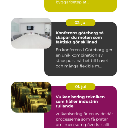
byggarbetsplat...
02. jul
Konferens göteborg så
skapar du möten som
faktiskt gör skillnad
En konferens i Göteborg ger
en unik kombination av
stadspuls, närhet till havet
och många flexibla m...
01. jul
Vulkanisering tekniken
som håller industrin
rullande
vulkanisering är en av de där
processerna som få pratar
om, men som påverkar allt