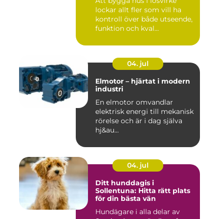
Att bygga hus i lösvirke
lockar allt fler som vill ha
kontroll över både utseende,
funktion och kval...
04. jul
Elmotor – hjärtat i modern
industri
En elmotor omvandlar
elektrisk energi till mekanisk
rörelse och är i dag själva
hj&au...
04. jul
Ditt hunddagis i
Sollentuna: Hitta rätt plats
för din bästa vän
Hundägare i alla delar av