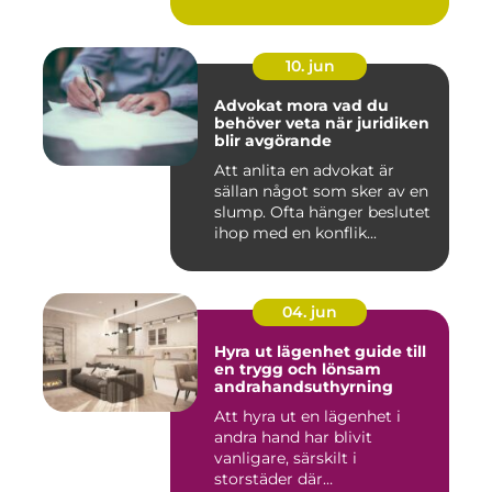
10. jun
Advokat mora vad du
behöver veta när juridiken
blir avgörande
Att anlita en advokat är
sällan något som sker av en
slump. Ofta hänger beslutet
ihop med en konflik...
04. jun
Hyra ut lägenhet guide till
en trygg och lönsam
andrahandsuthyrning
Att hyra ut en lägenhet i
andra hand har blivit
vanligare, särskilt i
storstäder där