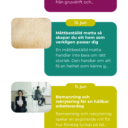
från gruvdrift och...
12. jun
Måttbeställd matta så
skapar du ett hem som
verkligen passar dig
En måttbeställd matta
handlar inte bara om rätt
storlek. Den handlar om att
få en helhet som känns g...
11. jun
Bemanning och
rekrytering för en hållbar
arbetsvardag
Bemanning och rekrytering
spelar en avgörande roll för
hur företag lyckas på b&...