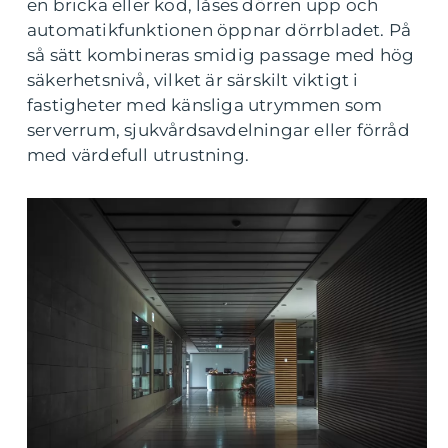
en bricka eller kod, låses dörren upp och
automatikfunktionen öppnar dörrbladet. På
så sätt kombineras smidig passage med hög
säkerhetsnivå, vilket är särskilt viktigt i
fastigheter med känsliga utrymmen som
serverrum, sjukvårdsavdelningar eller förråd
med värdefull utrustning.