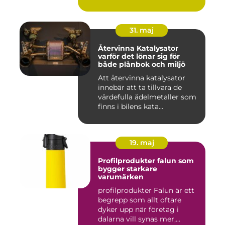
31. maj
Återvinna Katalysator
varför det lönar sig för
både plånbok och miljö
Att återvinna katalysator
innebär att ta tillvara de
värdefulla ädelmetaller som
finns i bilens kata...
19. maj
Profilprodukter falun som
bygger starkare
varumärken
profilprodukter Falun är ett
begrepp som allt oftare
dyker upp när företag i
dalarna vill synas mer,...