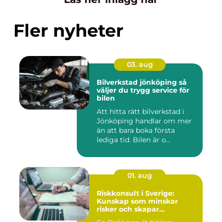
Fler nyheter
03. aug
Bilverkstad jönköping så
väljer du trygg service för
bilen
Att hitta rätt bilverkstad i
Jönköping handlar om mer
än att bara boka första
lediga tid. Bilen är o...
01. aug
Riskkonsult i Sverige:
Kunskap som minskar
risker och skapar
möjligheter