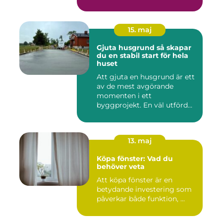
15. maj
Gjuta husgrund så skapar
du en stabil start för hela
huset
Att gjuta en husgrund är ett
av de mest avgörande
momenten i ett
byggprojekt. En väl utförd
grund gö...
13. maj
Köpa fönster: Vad du
behöver veta
Att köpa fönster är en
betydande investering som
påverkar både funktion, ...