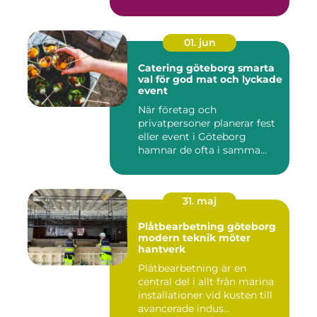
bostadsbristen ...
01. jun
Catering göteborg smarta
val för god mat och lyckade
event
När företag och
privatpersoner planerar fest
eller event i Göteborg
hamnar de ofta i samma
fråga: or...
31. maj
Plåtbearbetning göteborg
modern teknik möter
hantverk
Plåtbearbetning är en
central del i allt från marina
installationer vid kusten till
avancerade indus...