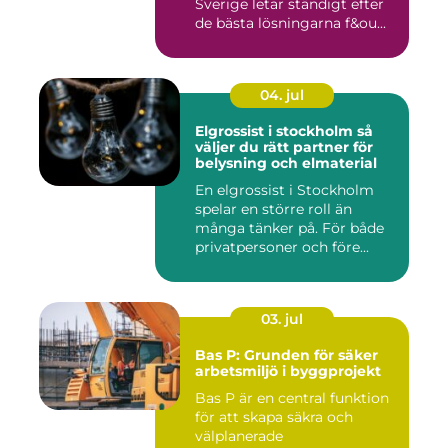
Sverige letar ständigt efter
de bästa lösningarna f&ou...
04. jul
Elgrossist i stockholm så
väljer du rätt partner för
belysning och elmaterial
En elgrossist i Stockholm
spelar en större roll än
många tänker på. För både
privatpersoner och före...
03. jul
Bas P: Grunden för säker
arbetsmiljö i byggprojekt
Bas P är en central funktion
för att skapa säkra och
välplanerade