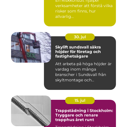
En Riskkonsult hjälper
verksamheter att förstå vilka
risker som finns, hur
allvarlig...
30. jul
Skylift sundsvall säkra
höjder för företag och
fastighetsägare
Att arbeta på höga höjder är
vardag inom många
branscher i Sundsvall från
skyltmontage och
fasadmål...
15. jul
Trappstädning i Stockholm:
Tryggare och renare
trapphus året runt