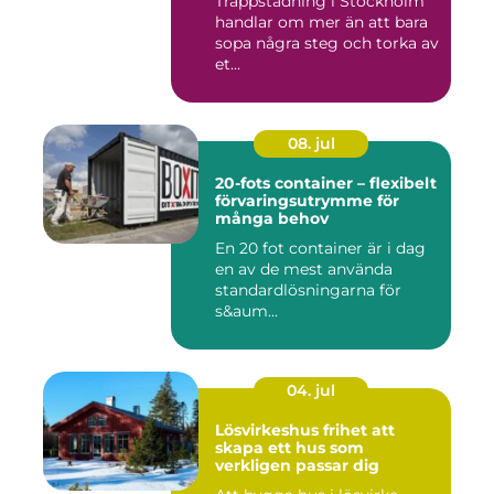
Trappstädning i Stockholm
handlar om mer än att bara
sopa några steg och torka av
et...
08. jul
20-fots container – flexibelt
förvaringsutrymme för
många behov
En 20 fot container är i dag
en av de mest använda
standardlösningarna för
s&aum...
04. jul
Lösvirkeshus frihet att
skapa ett hus som
verkligen passar dig