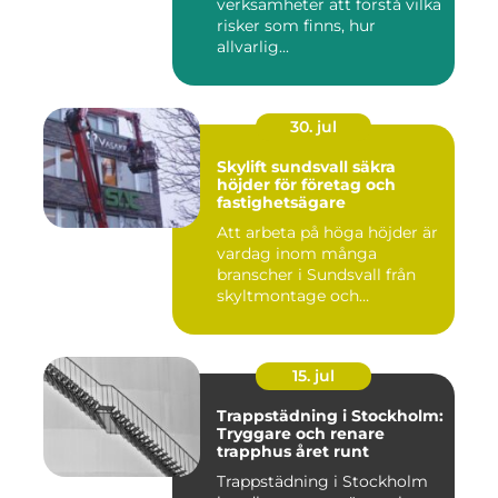
verksamheter att förstå vilka
risker som finns, hur
allvarlig...
30. jul
Skylift sundsvall säkra
höjder för företag och
fastighetsägare
Att arbeta på höga höjder är
vardag inom många
branscher i Sundsvall från
skyltmontage och
fasadmål...
15. jul
Trappstädning i Stockholm:
Tryggare och renare
trapphus året runt
Trappstädning i Stockholm