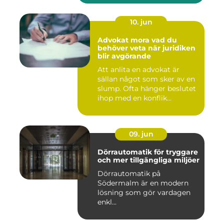
10. jun
Advokat mora vad du
behöver veta när juridiken
blir avgörande
Att anlita en advokat är
sällan något som sker av en
slump. Ofta hänger beslutet
ihop med en konflik...
09. jun
Dörrautomatik för tryggare
och mer tillgängliga miljöer
Dörrautomatik på
Södermalm är en modern
lösning som gör vardagen
enkl...