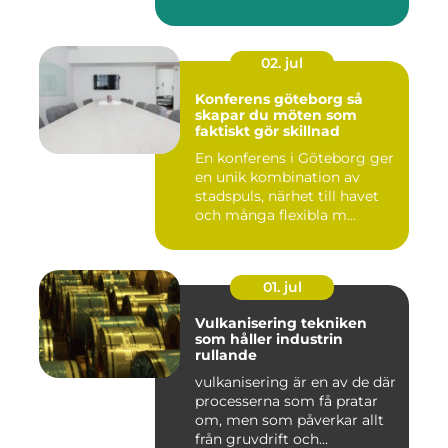
02. jul
Konferens göteborg så
skapar du möten som
faktiskt gör skillnad
En konferens i Göteborg ger
en unik kombination av
stadspuls, närhet till havet
och många flexibla m...
01. jul
Vulkanisering tekniken
som håller industrin
rullande
vulkanisering är en av de där
processerna som få pratar
om, men som påverkar allt
från gruvdrift och...