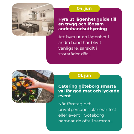
04. jun
Hyra ut lägenhet guide till
en trygg och lönsam
andrahandsuthyrning
Att hyra ut en lägenhet i
andra hand har blivit
vanligare, särskilt i
storstäder där
bostadsbristen ...
01. jun
Catering göteborg smarta
val för god mat och lyckade
event
När företag och
privatpersoner planerar fest
eller event i Göteborg
hamnar de ofta i samma
fråga: or...