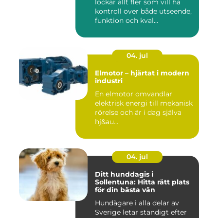
lockar allt fler som vill ha
kontroll över både utseende,
funktion och kval...
04. jul
Elmotor – hjärtat i modern
industri
En elmotor omvandlar
elektrisk energi till mekanisk
rörelse och är i dag själva
hj&au...
04. jul
Ditt hunddagis i
Sollentuna: Hitta rätt plats
för din bästa vän
Hundägare i alla delar av
Sverige letar ständigt efter