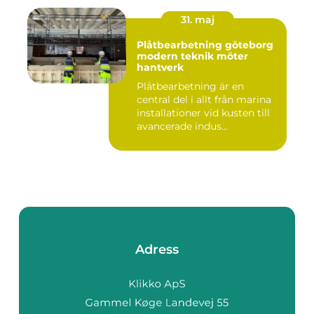
31. maj
Plåtbearbetning göteborg
modern teknik möter
hantverk
Plåtbearbetning är en
central del i allt från marina
installationer vid kusten till
avancerade indus...
Adress