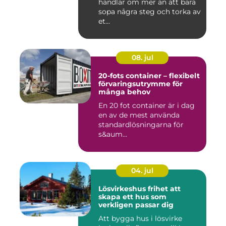
handlar om mer än att bara
sopa några steg och torka av
et...
08. jul
20-fots container – flexibelt
förvaringsutrymme för
många behov
En 20 fot container är i dag
en av de mest använda
standardlösningarna för
s&aum...
04. jul
Lösvirkeshus frihet att
skapa ett hus som
verkligen passar dig
Att bygga hus i lösvirke