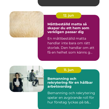
12. jun
Måttbeställd matta så
skapar du ett hem som
verkligen passar dig
En måttbeställd matta
handlar inte bara om rätt
storlek. Den handlar om att
få en helhet som känns g...
11. jun
Bemanning och
rekrytering för en hållbar
arbetsvardag
Bemanning och rekrytering
spelar en avgörande roll för
hur företag lyckas på b&...