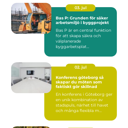
03. jul
Bas P: Grunden för säker
arbetsmiljö i byggprojekt
Bas P är en central funktion
för att skapa säkra och
välplanerade
byggarbetsplat...
02. jul
Konferens göteborg så
skapar du möten som
faktiskt gör skillnad
En konferens i Göteborg ger
en unik kombination av
stadspuls, närhet till havet
och många flexibla m...