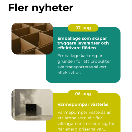
Fler nyheter
07. aug
Emballage som skapar
tryggare leveranser och
effektivare flöden
Emballage kartong är
grunden för att produkter
ska transporteras säkert,
effektivt oc...
06. aug
Värmepumpar västerås
Värmepumpar västerås är
ett ämne som allt fler
villaägare intresserar sig för
när energipriserna var...