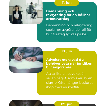
11. jun
Bemanning och
rekrytering för en hållbar
arbetsvardag
Bemanning och rekrytering
spelar en avgörande roll för
hur företag lyckas på b&...
10. jun
Advokat mora vad du
behöver veta när juridiken
blir avgörande
Att anlita en advokat är
sällan något som sker av en
slump. Ofta hänger beslutet
ihop med en konflik...
09. jun