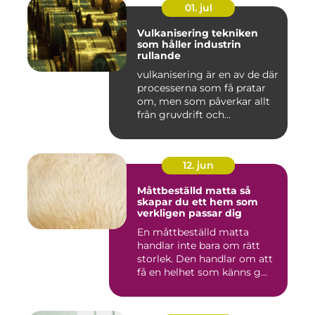
01. jul
Vulkanisering tekniken
som håller industrin
rullande
vulkanisering är en av de där
processerna som få pratar
om, men som påverkar allt
från gruvdrift och...
12. jun
Måttbeställd matta så
skapar du ett hem som
verkligen passar dig
En måttbeställd matta
handlar inte bara om rätt
storlek. Den handlar om att
få en helhet som känns g...