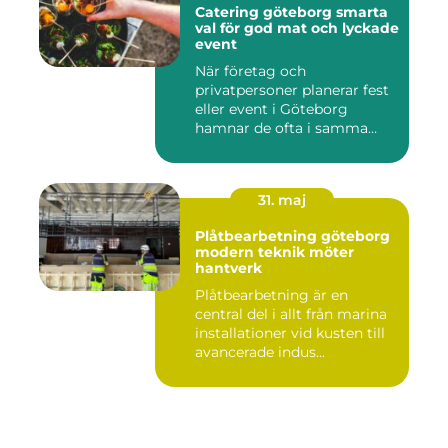
Catering göteborg smarta
val för god mat och lyckade
event
När företag och
privatpersoner planerar fest
eller event i Göteborg
hamnar de ofta i samma
fråga: or...
31. maj
Plåtbearbetning göteborg
modern teknik möter
hantverk
Plåtbearbetning är en
central del i allt från marina
installationer vid kusten till
avancerade indus...