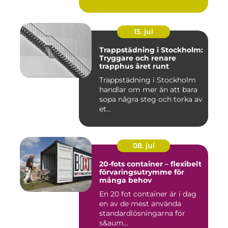
fasadmål...
15. jul
Trappstädning i Stockholm:
Tryggare och renare
trapphus året runt
Trappstädning i Stockholm
handlar om mer än att bara
sopa några steg och torka av
et...
08. jul
20-fots container – flexibelt
förvaringsutrymme för
många behov
En 20 fot container är i dag
en av de mest använda
standardlösningarna för
s&aum...