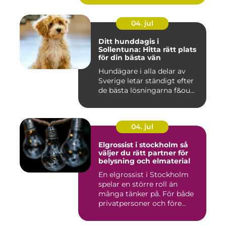
04. jul
Ditt hunddagis i
Sollentuna: Hitta rätt plats
för din bästa vän
Hundägare i alla delar av
Sverige letar ständigt efter
de bästa lösningarna f&ou...
04. jul
Elgrossist i stockholm så
väljer du rätt partner för
belysning och elmaterial
En elgrossist i Stockholm
spelar en större roll än
många tänker på. För både
privatpersoner och före...