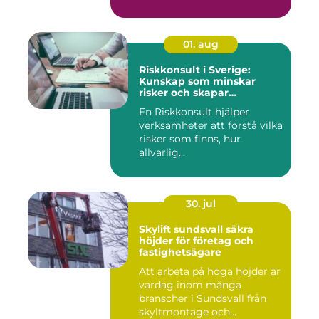
01. aug
Riskkonsult i Sverige:
Kunskap som minskar
risker och skapar
möjligheter
En Riskkonsult hjälper
verksamheter att förstå vilka
risker som finns, hur
allvarlig...
30. jul
Skylift sundsvall säkra
höjder för företag och
fastighetsägare
Att arbeta på höga höjder är
vardag inom många
branscher i Sundsvall från
skyltmontage och