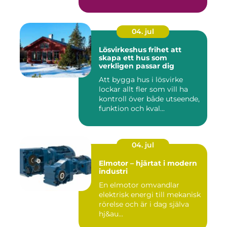
04. jul
Lösvirkeshus frihet att
skapa ett hus som
verkligen passar dig
Att bygga hus i lösvirke
lockar allt fler som vill ha
kontroll över både utseende,
funktion och kval...
04. jul
Elmotor – hjärtat i modern
industri
En elmotor omvandlar
elektrisk energi till mekanisk
rörelse och är i dag själva
hj&au...