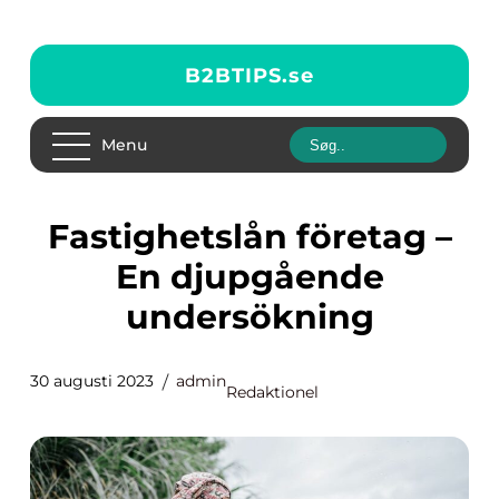
B2BTIPS.
se
Menu
Fastighetslån företag –
En djupgående
undersökning
30 augusti 2023
admin
Redaktionel