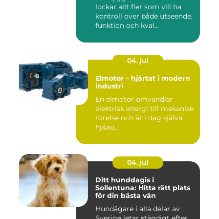
lockar allt fler som vill ha
kontroll över både utseende,
funktion och kval...
04. jul
Elmotor – hjärtat i modern
industri
En elmotor omvandlar
elektrisk energi till mekanisk
rörelse och är i dag själva
hj&au...
04. jul
Ditt hunddagis i
Sollentuna: Hitta rätt plats
för din bästa vän
Hundägare i alla delar av
Sverige letar ständigt efter