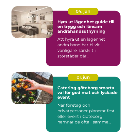
04. jun
Hyra ut lägenhet guide till
en trygg och lönsam
andrahandsuthyrning
Att hyra ut en lägenhet i
andra hand har blivit
vanligare, särskilt i
storstäder där
bostadsbristen ...
01. jun
Catering göteborg smarta
val för god mat och lyckade
event
När företag och
privatpersoner planerar fest
eller event i Göteborg
hamnar de ofta i samma
fråga: or...