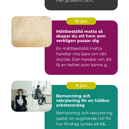
från gruvdrift och...
12. jun
Måttbeställd matta så
skapar du ett hem som
verkligen passar dig
En måttbeställd matta
handlar inte bara om rätt
storlek. Den handlar om att
få en helhet som känns g...
11. jun
Bemanning och
rekrytering för en hållbar
arbetsvardag
Bemanning och rekrytering
spelar en avgörande roll för
hur företag lyckas på b&...