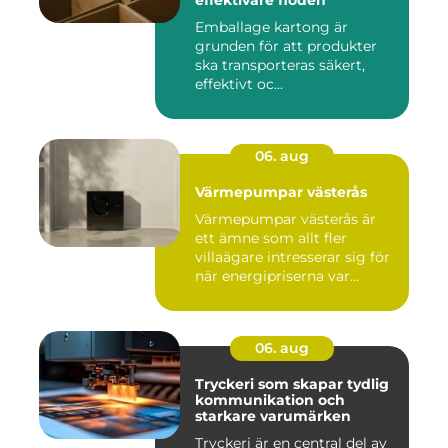
effektivare flöden
Emballage kartong är
grunden för att produkter
ska transporteras säkert,
effektivt oc...
06. aug
Värmepumpar västerås
Värmepumpar västerås är
ett ämne som allt fler
villaägare intresserar sig för
när energipriserna var...
06. aug
Tryckeri som skapar tydlig
kommunikation och
starkare varumärken
Tryckeri är en central del av