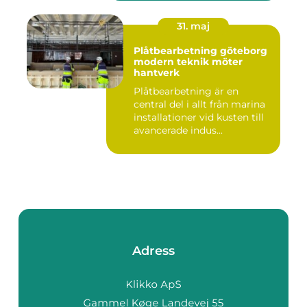
31. maj
Plåtbearbetning göteborg
modern teknik möter
hantverk
Plåtbearbetning är en
central del i allt från marina
installationer vid kusten till
avancerade indus...
Adress