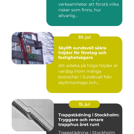
verksamheter att förstå vilka
risker som finns, hur
allvarlig...
30. jul
Skylift sundsvall säkra
höjder för företag och
fastighetsägare
Att arbeta på höga höjder är
vardag inom många
branscher i Sundsvall från
skyltmontage och
fasadmål...
15. jul
Trappstädning i Stockholm:
Tryggare och renare
trapphus året runt
Trappstädning i Stockholm