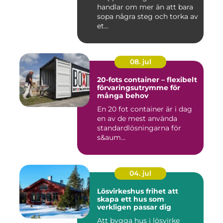
handlar om mer än att bara
sopa några steg och torka av
et...
08. jul
20-fots container – flexibelt
förvaringsutrymme för
många behov
En 20 fot container är i dag
en av de mest använda
standardlösningarna för
s&aum...
04. jul
Lösvirkeshus frihet att
skapa ett hus som
verkligen passar dig
Att bygga hus i lösvirke