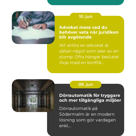
10. jun
Advokat mora vad du
behöver veta när juridiken
blir avgörande
Att anlita en advokat är
sällan något som sker av en
slump. Ofta hänger beslutet
ihop med en konflik...
09. jun
Dörrautomatik för tryggare
och mer tillgängliga miljöer
Dörrautomatik på
Södermalm är en modern
lösning som gör vardagen
enkl...