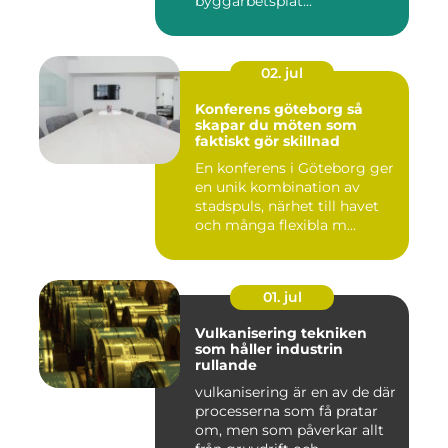
byggarbetsplat...
02. jul
Konferens göteborg så
skapar du möten som
faktiskt gör skillnad
En konferens i Göteborg ger
en unik kombination av
stadspuls, närhet till havet
och många flexibla m...
01. jul
Vulkanisering tekniken
som håller industrin
rullande
vulkanisering är en av de där
processerna som få pratar
om, men som påverkar allt