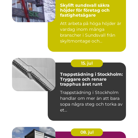
Skylift sundsvall säkra
höjder för företag och
fastighetsägare
Att arbeta på höga höjder är
vardag inom många
branscher i Sundsvall från
skyltmontage och
fasadmål...
15. jul
Trappstädning i Stockholm:
Tryggare och renare
trapphus året runt
Trappstädning i Stockholm
handlar om mer än att bara
sopa några steg och torka av
et...
08. jul