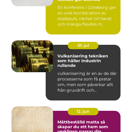
En konferens i Göteborg ger
en unik kombination av
stadspuls, närhet till havet
och många flexibla m...
01. jul
Vulkanisering tekniken
som håller industrin
rullande
vulkanisering är en av de där
processerna som få pratar
om, men som påverkar allt
från gruvdrift och...
12. jun
Måttbeställd matta så
skapar du ett hem som
verkligen passar dig