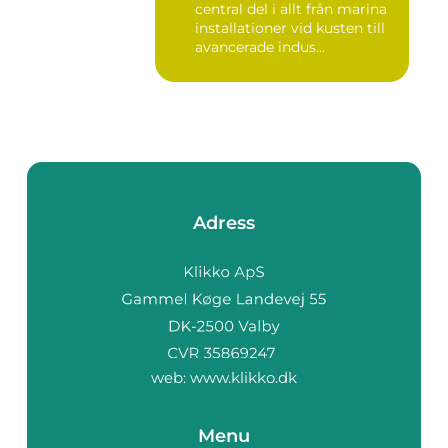
central del i allt från marina
installationer vid kusten till
avancerade indus...
Adress
web:
www.klikko.dk
Menu