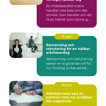
En måttbeställd matta
handlar inte bara om rätt
storlek. Den handlar om att
få en helhet som känns g...
11. jun
Bemanning och
rekrytering för en hållbar
arbetsvardag
Bemanning och rekrytering
spelar en avgörande roll för
hur företag lyckas på b&...
10. jun
Advokat mora vad du
behöver veta när juridiken
blir avgörande