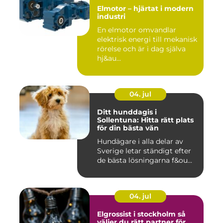
Elmotor – hjärtat i modern
industri
En elmotor omvandlar
elektrisk energi till mekanisk
rörelse och är i dag själva
hj&au...
04. jul
Ditt hunddagis i
Sollentuna: Hitta rätt plats
för din bästa vän
Hundägare i alla delar av
Sverige letar ständigt efter
de bästa lösningarna f&ou...
04. jul
Elgrossist i stockholm så
väljer du rätt partner för