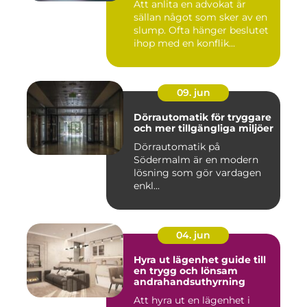
Att anlita en advokat är
sällan något som sker av en
slump. Ofta hänger beslutet
ihop med en konflik...
09. jun
Dörrautomatik för tryggare
och mer tillgängliga miljöer
Dörrautomatik på
Södermalm är en modern
lösning som gör vardagen
enkl...
04. jun
Hyra ut lägenhet guide till
en trygg och lönsam
andrahandsuthyrning
Att hyra ut en lägenhet i