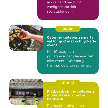
andra hand har blivit
vanligare, särskilt i
storstäder där
bostadsbristen ...
01. jun
Catering göteborg smarta
val för god mat och lyckade
event
När företag och
privatpersoner planerar fest
eller event i Göteborg
hamnar de ofta i samma
fråga: or...
31. maj
Plåtbearbetning göteborg
modern teknik möter
hantverk
Plåtbearbetning är en