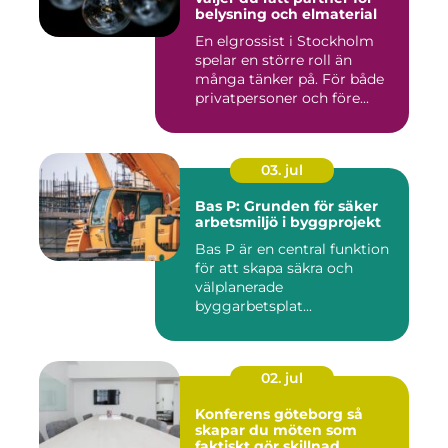
belysning och elmaterial
En elgrossist i Stockholm
spelar en större roll än
många tänker på. För både
privatpersoner och före...
03. jul
Bas P: Grunden för säker
arbetsmiljö i byggprojekt
Bas P är en central funktion
för att skapa säkra och
välplanerade
byggarbetsplat...
02. jul
Konferens göteborg så
skapar du möten som
faktiskt gör skillnad