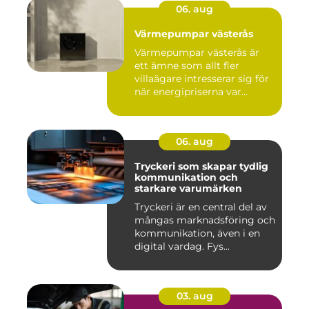
06. aug
Värmepumpar västerås
Värmepumpar västerås är
ett ämne som allt fler
villaägare intresserar sig för
när energipriserna var...
06. aug
Tryckeri som skapar tydlig
kommunikation och
starkare varumärken
Tryckeri är en central del av
mångas marknadsföring och
kommunikation, även i en
digital vardag. Fys...
03. aug