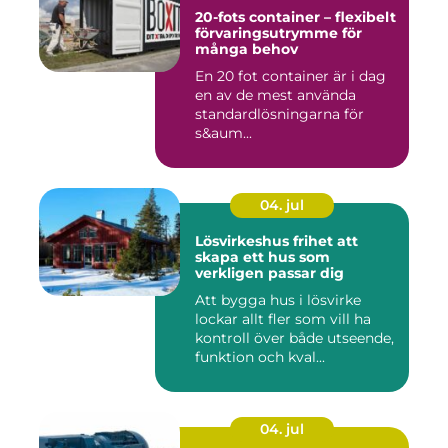
20-fots container – flexibelt
förvaringsutrymme för
många behov
En 20 fot container är i dag
en av de mest använda
standardlösningarna för
s&aum...
04. jul
Lösvirkeshus frihet att
skapa ett hus som
verkligen passar dig
Att bygga hus i lösvirke
lockar allt fler som vill ha
kontroll över både utseende,
funktion och kval...
04. jul