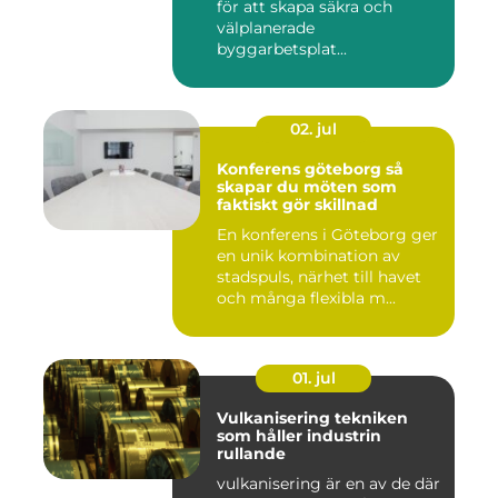
för att skapa säkra och
välplanerade
byggarbetsplat...
02. jul
Konferens göteborg så
skapar du möten som
faktiskt gör skillnad
En konferens i Göteborg ger
en unik kombination av
stadspuls, närhet till havet
och många flexibla m...
01. jul
Vulkanisering tekniken
som håller industrin
rullande
vulkanisering är en av de där