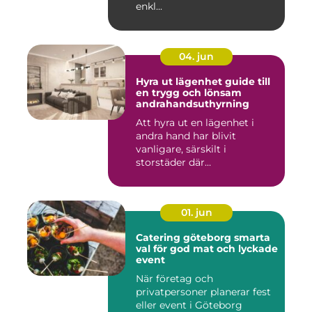
enkl...
04. jun
Hyra ut lägenhet guide till
en trygg och lönsam
andrahandsuthyrning
Att hyra ut en lägenhet i
andra hand har blivit
vanligare, särskilt i
storstäder där
bostadsbristen ...
01. jun
Catering göteborg smarta
val för god mat och lyckade
event
När företag och
privatpersoner planerar fest
eller event i Göteborg