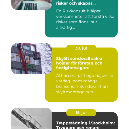
risker och skapar
möjligheter
En Riskkonsult hjälper
verksamheter att förstå vilka
risker som finns, hur
allvarlig...
30. jul
Skylift sundsvall säkra
höjder för företag och
fastighetsägare
Att arbeta på höga höjder är
vardag inom många
branscher i Sundsvall från
skyltmontage och
fasadmål...
15. jul
Trappstädning i Stockholm:
Tryggare och renare