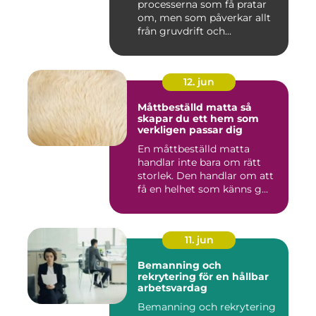
processerna som få pratar
om, men som påverkar allt
från gruvdrift och...
12. jun
Måttbeställd matta så
skapar du ett hem som
verkligen passar dig
En måttbeställd matta
handlar inte bara om rätt
storlek. Den handlar om att
få en helhet som känns g...
11. jun
Bemanning och
rekrytering för en hållbar
arbetsvardag
Bemanning och rekrytering