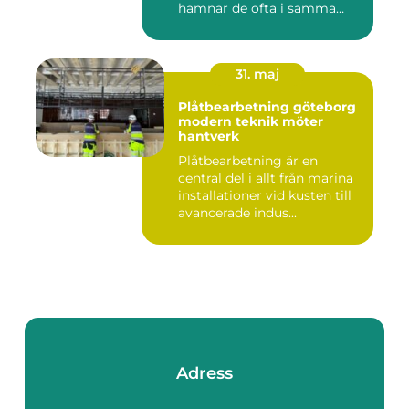
hamnar de ofta i samma
fråga: or...
31. maj
Plåtbearbetning göteborg
modern teknik möter
hantverk
Plåtbearbetning är en
central del i allt från marina
installationer vid kusten till
avancerade indus...
Adress