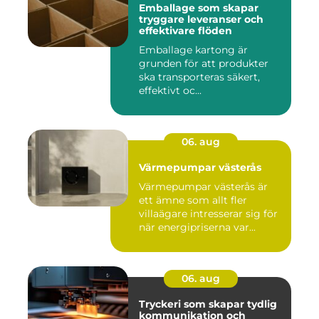
Emballage som skapar
tryggare leveranser och
effektivare flöden
Emballage kartong är
grunden för att produkter
ska transporteras säkert,
effektivt oc...
06. aug
Värmepumpar västerås
Värmepumpar västerås är
ett ämne som allt fler
villaägare intresserar sig för
när energipriserna var...
06. aug
Tryckeri som skapar tydlig
kommunikation och