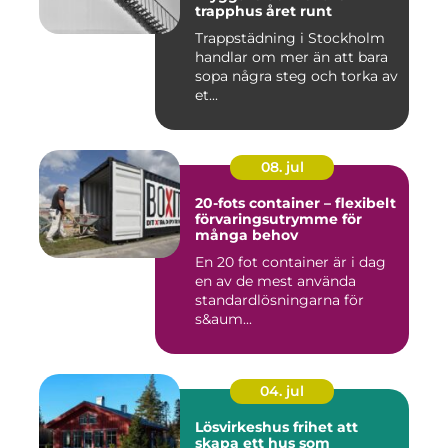
trapphus året runt
Trappstädning i Stockholm
handlar om mer än att bara
sopa några steg och torka av
et...
08. jul
20-fots container – flexibelt
förvaringsutrymme för
många behov
En 20 fot container är i dag
en av de mest använda
standardlösningarna för
s&aum...
04. jul
Lösvirkeshus frihet att
skapa ett hus som