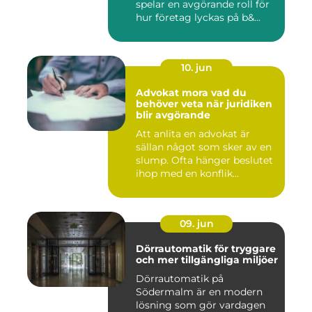
spelar en avgörande roll för
hur företag lyckas på b&...
10. jun
Advokat mora vad du
behöver veta när juridiken
blir avgörande
Att anlita en advokat är
sällan något som sker av en
slump. Ofta hänger beslutet
ihop med en konflik...
09. jun
Dörrautomatik för tryggare
och mer tillgängliga miljöer
Dörrautomatik på
Södermalm är en modern
lösning som gör vardagen