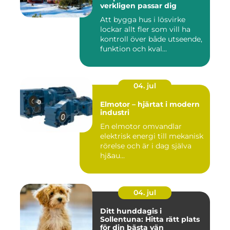
verkligen passar dig
Att bygga hus i lösvirke
lockar allt fler som vill ha
kontroll över både utseende,
funktion och kval...
04. jul
Elmotor – hjärtat i modern
industri
En elmotor omvandlar
elektrisk energi till mekanisk
rörelse och är i dag själva
hj&au...
04. jul
Ditt hunddagis i
Sollentuna: Hitta rätt plats
för din bästa vän