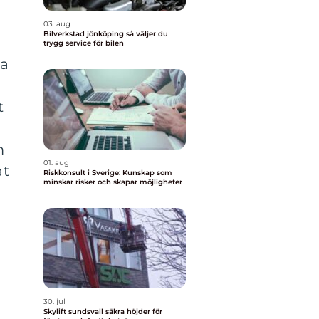
03. aug
Bilverkstad jönköping så väljer du
trygg service för bilen
va
t
m
01. aug
åt
Riskkonsult i Sverige: Kunskap som
minskar risker och skapar möjligheter
30. jul
Skylift sundsvall säkra höjder för