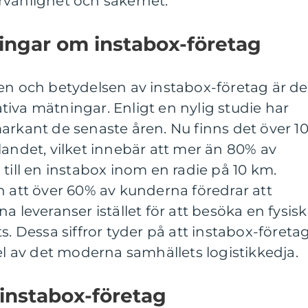
rvänlighet och säkerhet.
ingar om instabox-företag
en och betydelsen av instabox-företag är de
tativa mätningar. Enligt en nylig studie har
arkant de senaste åren. Nu finns det över 1
landet, vilket innebär att mer än 80% av
 till en instabox inom en radie på 10 km.
n att över 60% av kunderna föredrar att
a leveranser istället för att besöka en fysisk
s. Dessa siffror tyder på att instabox-företa
del av det moderna samhällets logistikkedja.
 instabox-företag