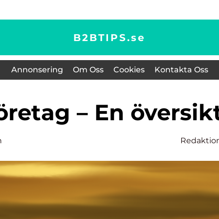
B2BTIPS.
se
Annonsering
Om Oss
Cookies
Kontakta Oss
öretag – En översik
n
Redaktio