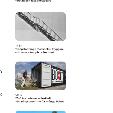
företag och fastighetsägare
15. jul
Trappstädning i Stockholm: Tryggare
och renare trapphus året runt
a
n
x
08. jul
20-fots container – flexibelt
förvaringsutrymme för många behov