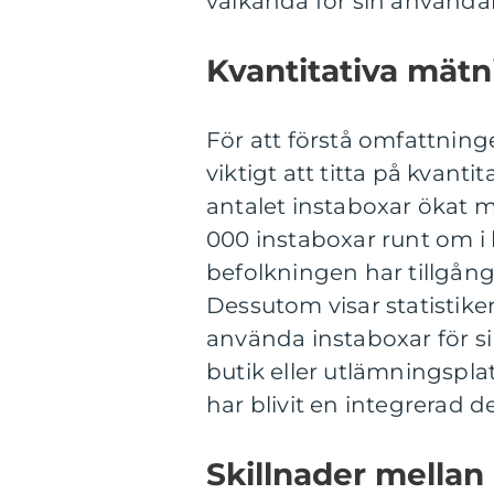
välkända för sin använda
Kvantitativa mätn
För att förstå omfattning
viktigt att titta på kvanti
antalet instaboxar ökat m
000 instaboxar runt om i 
befolkningen har tillgång
Dessutom visar statistike
använda instaboxar för sin
butik eller utlämningsplat
har blivit en integrerad 
Skillnader mellan