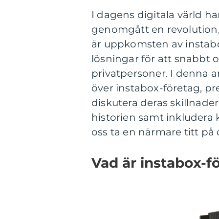
I dagens digitala värld ha
genomgått en revolution,
är uppkomsten av instabo
lösningar för att snabbt 
privatpersoner. I denna a
över instabox-företag, pr
diskutera deras skillnad
historien samt inkludera
oss ta en närmare titt p
Vad är instabox-f