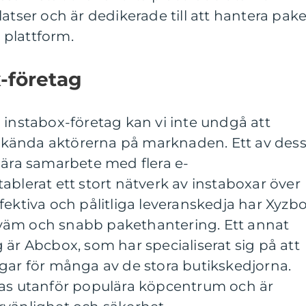
atser och är dedikerade till att hantera pake
r plattform.
-företag
 instabox-företag kan vi inte undgå att
kända aktörerna på marknaden. Ett av des
nära samarbete med flera e-
ablerat ett stort nätverk av instaboxar över
fektiva och pålitliga leveranskedja har Xyzb
väm och snabb pakethantering. Ett annat
 är Abcbox, som har specialiserat sig på att
gar för många av de stora butikskedjorna.
tas utanför populära köpcentrum och är