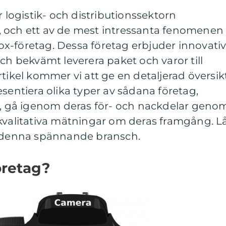
r logistik- och distributionssektorn
 och ett av de mest intressanta fenomenen
x-företag. Dessa företag erbjuder innovati
och bekvämt leverera paket och varor till
rtikel kommer vi att ge en detaljerad översik
esentiera olika typer av sådana företag,
er, gå igenom deras för- och nackdelar geno
 kvalitativa mätningar om deras framgång. L
å denna spännande bransch.
öretag?