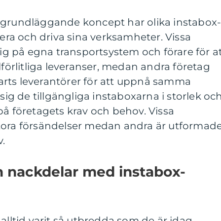
 grundläggande koncept har olika instabox
tera och driva sina verksamheter. Vissa
sig på egna transportsystem och förare för a
lförlitliga leveranser, medan andra företag
rts leverantörer för att uppnå samma
 sig de tillgängliga instaboxarna i storlek oc
på företagets krav och behov. Vissa
tora försändelser medan andra är utformad
.
ch nackdelar med instabox-
alltid varit så utbredda som de är idag.