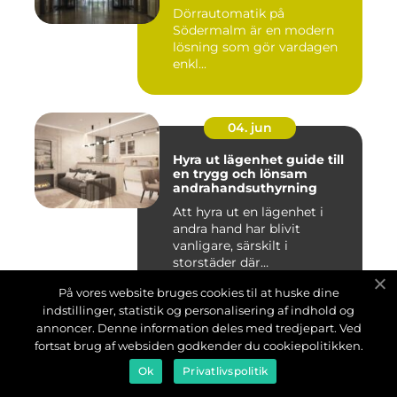
Dörrautomatik på
Södermalm är en modern
lösning som gör vardagen
enkl...
04. jun
Hyra ut lägenhet guide till
en trygg och lönsam
andrahandsuthyrning
Att hyra ut en lägenhet i
andra hand har blivit
vanligare, särskilt i
storstäder där
bostadsbristen ...
På vores website bruges cookies til at huske dine
indstillinger, statistik og personalisering af indhold og
01. jun
annoncer. Denne information deles med tredjepart. Ved
fortsat brug af websiden godkender du cookiepolitikken.
Catering göteborg smarta
Ok
Privatlivspolitik
val för god mat och lyckade
event