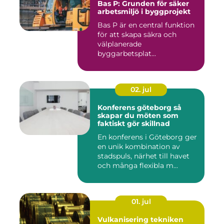
Bas P: Grunden för säker
arbetsmiljö i byggprojekt
Bas P är en central funktion
för att skapa säkra och
välplanerade
byggarbetsplat...
02. jul
Konferens göteborg så
skapar du möten som
faktiskt gör skillnad
En konferens i Göteborg ger
en unik kombination av
stadspuls, närhet till havet
och många flexibla m...
01. jul
Vulkanisering tekniken