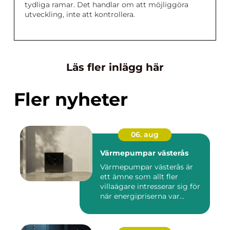
tydliga ramar. Det handlar om att möjliggöra
utveckling, inte att kontrollera.
Läs fler inlägg här
Fler nyheter
06. aug
Värmepumpar västerås
Värmepumpar västerås är
ett ämne som allt fler
villaägare intresserar sig för
när energipriserna var...