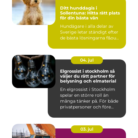
Ditt hunddagis i
Sollentuna: Hitta rätt plats
för din bästa vän
Hundägare i alla delar av
Sverige letar ständigt efter
de bästa lösningarna f&ou...
04. jul
Elgrossist i stockholm så
väljer du rätt partner för
belysning och elmaterial
En elgrossist i Stockholm
spelar en större roll än
många tänker på. För både
privatpersoner och före...
03. jul