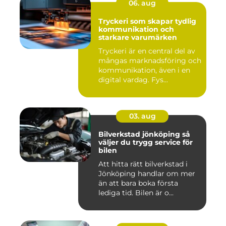
06. aug
Tryckeri som skapar tydlig
kommunikation och
starkare varumärken
Tryckeri är en central del av
mångas marknadsföring och
kommunikation, även i en
digital vardag. Fys...
03. aug
Bilverkstad jönköping så
väljer du trygg service för
bilen
Att hitta rätt bilverkstad i
Jönköping handlar om mer
än att bara boka första
lediga tid. Bilen är o...