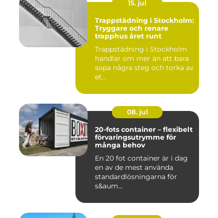
15. jul
Trappstädning i Stockholm:
Tryggare och renare
trapphus året runt
Trappstädning i Stockholm
handlar om mer än att bara
sopa några steg och torka av
et...
08. jul
20-fots container – flexibelt
förvaringsutrymme för
många behov
En 20 fot container är i dag
en av de mest använda
standardlösningarna för
s&aum...