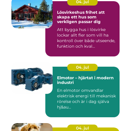
04. jul
Lösvirkeshus frihet att
skapa ett hus som
verkligen passar dig
Att bygga hus i lösvirke
lockar allt fler som vill ha
kontroll över både utseende,
funktion och kval...
04. jul
Elmotor – hjärtat i modern
industri
En elmotor omvandlar
elektrisk energi till mekanisk
rörelse och är i dag själva
hj&au...
04. jul