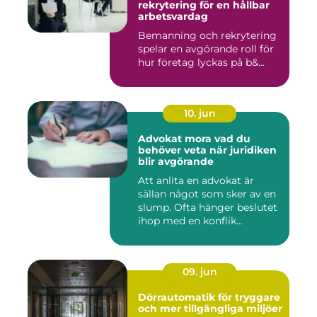
rekrytering för en hållbar
arbetsvardag
Bemanning och rekrytering
spelar en avgörande roll för
hur företag lyckas på b&...
10. jun
Advokat mora vad du
behöver veta när juridiken
blir avgörande
Att anlita en advokat är
sällan något som sker av en
slump. Ofta hänger beslutet
ihop med en konflik...
09. jun
Dörrautomatik för tryggare
och mer tillgängliga miljöer