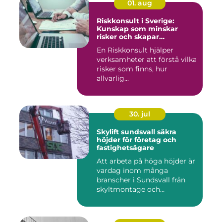
01. aug
Riskkonsult i Sverige:
Kunskap som minskar
risker och skapar
möjligheter
En Riskkonsult hjälper
verksamheter att förstå vilka
risker som finns, hur
allvarlig...
30. jul
Skylift sundsvall säkra
höjder för företag och
fastighetsägare
Att arbeta på höga höjder är
vardag inom många
branscher i Sundsvall från
skyltmontage och
fasadmål...