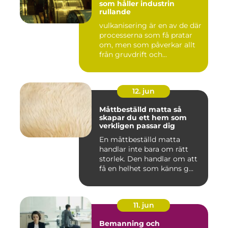
som håller industrin
rullande
vulkanisering är en av de där
processerna som få pratar
om, men som påverkar allt
från gruvdrift och...
12. jun
Måttbeställd matta så
skapar du ett hem som
verkligen passar dig
En måttbeställd matta
handlar inte bara om rätt
storlek. Den handlar om att
få en helhet som känns g...
11. jun
Bemanning och