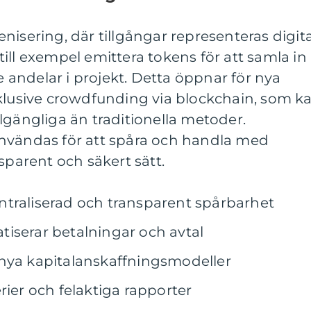
nisering, där tillgångar representeras digita
ill exempel emittera tokens för att samla in
re andelar i projekt. Detta öppnar för nya
nklusive crowdfunding via blockchain, som k
lgängliga än traditionella metoder.
nvändas för att spåra och handla med
sparent och säkert sätt.
traliserad och transparent spårbarhet
iserar betalningar och avtal
 nya kapitalanskaffningsmodeller
rier och felaktiga rapporter