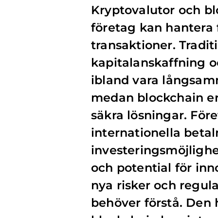
Kryptovalutor och bl
företag kan hantera 
transaktioner. Tradit
kapitalanskaffning 
ibland vara långsamm
medan blockchain er
säkra lösningar. För
internationella beta
investeringsmöjlighet
och potential för in
nya risker och regul
behöver förstå. Den 