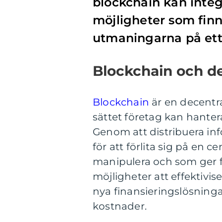
blockchain kan integr
möjligheter som fin
utmaningarna på ett 
Blockchain och des
Blockchain
är en decentr
sättet företag kan hantera
Genom att distribuera info
för att förlita sig på en c
manipulera och som ger fu
möjligheter att effektivis
nya finansieringslösning
kostnader.