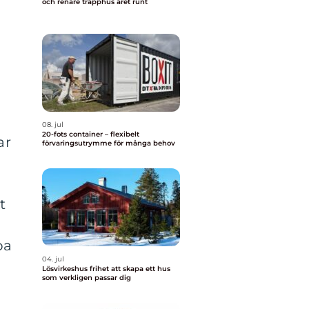
och renare trapphus året runt
08. jul
20-fots container – flexibelt
ar
förvaringsutrymme för många behov
.
t
pa
04. jul
Lösvirkeshus frihet att skapa ett hus
som verkligen passar dig