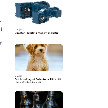
e
i
04. jul
Elmotor – hjärtat i modern industri
t
04. jul
Ditt hunddagis i Sollentuna: Hitta rätt
plats för din bästa vän