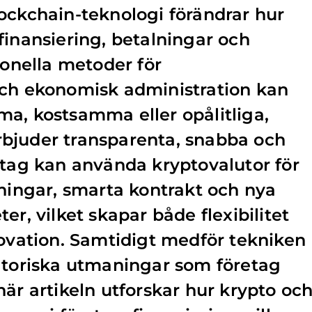
ockchain-teknologi förändrar hur
finansiering, betalningar och
ionella metoder för
och ekonomisk administration kan
a, kostsamma eller opålitliga,
bjuder transparenta, snabba och
etag kan använda kryptovalutor för
lningar, smarta kontrakt och nya
er, vilket skapar både flexibilitet
novation. Samtidigt medför tekniken
atoriska utmaningar som företag
här artikeln utforskar hur krypto oc