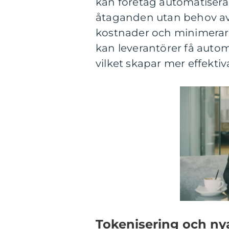
kan företag automatisera
åtaganden utan behov av 
kostnader och minimerar 
kan leverantörer få autom
vilket skapar mer effektiva
Tokenisering och ny