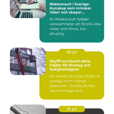
Riskkonsult i Sverige:
Kunskap som minskar
risker och skapar
möjligheter
En Riskkonsult hjälper
verksamheter att förstå vilka
risker som finns, hur
allvarlig...
30. jul
Skylift sundsvall säkra
höjder för företag och
fastighetsägare
Att arbeta på höga höjder är
vardag inom många
branscher i Sundsvall från
skyltmontage och
fasadmål...
15. jul