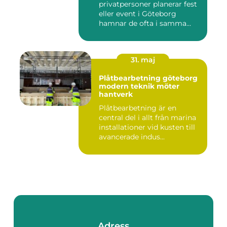
privatpersoner planerar fest
eller event i Göteborg
hamnar de ofta i samma
fråga: or...
31. maj
Plåtbearbetning göteborg
modern teknik möter
hantverk
Plåtbearbetning är en
central del i allt från marina
installationer vid kusten till
avancerade indus...
Adress