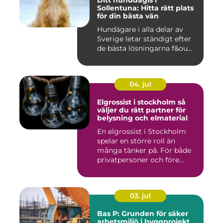
Ditt hunddagis i
Sollentuna: Hitta rätt plats
för din bästa vän
Hundägare i alla delar av
Sverige letar ständigt efter
de bästa lösningarna f&ou...
04. jul
Elgrossist i stockholm så
väljer du rätt partner för
belysning och elmaterial
En elgrossist i Stockholm
spelar en större roll än
många tänker på. För både
privatpersoner och före...
03. jul
Bas P: Grunden för säker
arbetsmiljö i byggprojekt