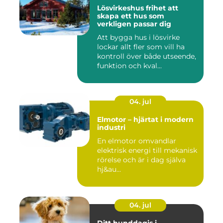
Lösvirkeshus frihet att
skapa ett hus som
verkligen passar dig
Att bygga hus i lösvirke
lockar allt fler som vill ha
kontroll över både utseende,
funktion och kval...
04. jul
Elmotor – hjärtat i modern
industri
En elmotor omvandlar
elektrisk energi till mekanisk
rörelse och är i dag själva
hj&au...
04. jul