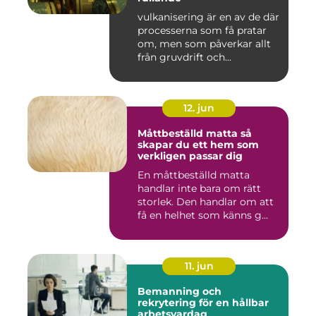
vulkanisering är en av de där
processerna som få pratar
om, men som påverkar allt
från gruvdrift och...
12. jun
Måttbeställd matta så
skapar du ett hem som
verkligen passar dig
En måttbeställd matta
handlar inte bara om rätt
storlek. Den handlar om att
få en helhet som känns g...
11. jun
Bemanning och
rekrytering för en hållbar
arbetsvardag