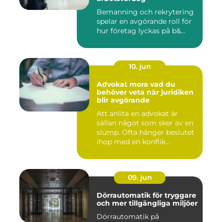
Bemanning och rekrytering
spelar en avgörande roll för
hur företag lyckas på b&...
10. jun
Advokat mora vad du
behöver veta när juridiken
blir avgörande
Att anlita en advokat är
sällan något som sker av en
slump. Ofta hänger beslutet
ihop med en konflik...
09. jun
Dörrautomatik för tryggare
och mer tillgängliga miljöer
Dörrautomatik på