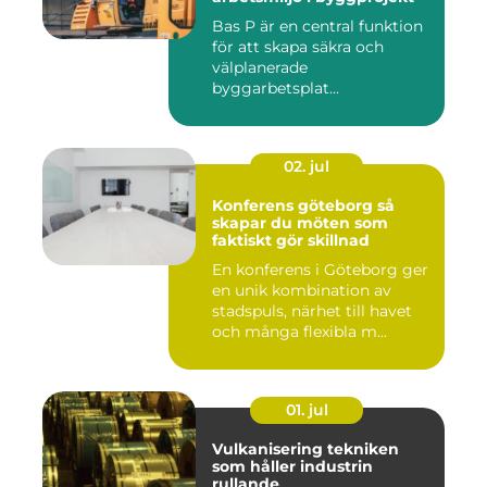
Bas P är en central funktion
för att skapa säkra och
välplanerade
byggarbetsplat...
02. jul
Konferens göteborg så
skapar du möten som
faktiskt gör skillnad
En konferens i Göteborg ger
en unik kombination av
stadspuls, närhet till havet
och många flexibla m...
01. jul
Vulkanisering tekniken
som håller industrin
rullande