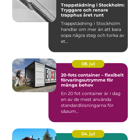
Trappstädning i Stockholm:
Tryggare och renare
trapphus året runt
Trappstädning i Stockholm
handlar om mer än att bara
sopa några steg och torka av
et...
08. jul
20-fots container – flexibelt
förvaringsutrymme för
många behov
En 20 fot container är i dag
en av de mest använda
standardlösningarna för
s&aum...
04. jul