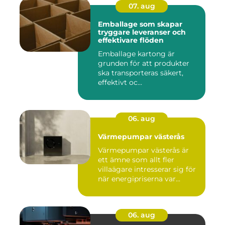
07. aug
Emballage som skapar
tryggare leveranser och
effektivare flöden
Emballage kartong är
grunden för att produkter
ska transporteras säkert,
effektivt oc...
06. aug
Värmepumpar västerås
Värmepumpar västerås är
ett ämne som allt fler
villaägare intresserar sig för
när energipriserna var...
06. aug