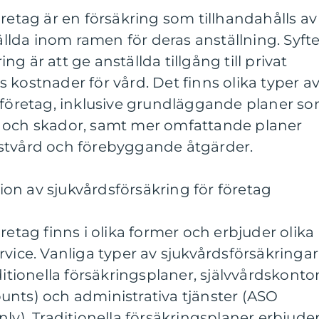
öretag är en försäkring som tillhandahålls av
tällda inom ramen för deras anställning. Syfte
g är att ge anställda tillgång till privat
 kostnader för vård. Det finns olika typer a
r företag, inklusive grundläggande planer s
r och skador, samt mer omfattande planer
stvård och förebyggande åtgärder.
on av sjukvårdsförsäkring för företag
retag finns i olika former och erbjuder olika
rvice. Vanliga typer av sjukvårdsförsäkringar
ditionella försäkringsplaner, självvårdskonto
unts) och administrativa tjänster (ASO
ly). Traditionella försäkringsplaner erbjude