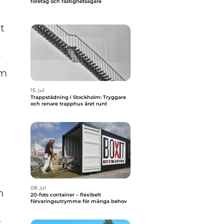
företag och fastighetsägare
t
v
om
15. jul
Trappstädning i Stockholm: Tryggare
och renare trapphus året runt
08. jul
n
20-fots container – flexibelt
förvaringsutrymme för många behov
r