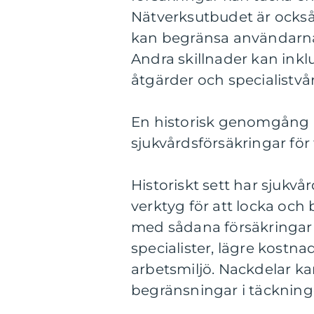
Nätverksutbudet är också 
kan begränsa användarnas t
Andra skillnader kan inkl
åtgärder och specialistvå
En historisk genomgång a
sjukvårdsförsäkringar för
Historiskt sett har sjukvår
verktyg för att locka och 
med sådana försäkringar i
specialister, lägre kostna
arbetsmiljö. Nackdelar ka
begränsningar i täckning