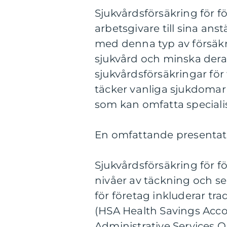
Sjukvårdsförsäkring för f
arbetsgivare till sina ans
med denna typ av försäkrin
sjukvård och minska deras
sjukvårdsförsäkringar fö
täcker vanliga sjukdoma
som kan omfatta speciali
En omfattande presentati
Sjukvårdsförsäkring för fö
nivåer av täckning och se
för företag inkluderar tra
(HSA Health Savings Acco
Administrative Services On