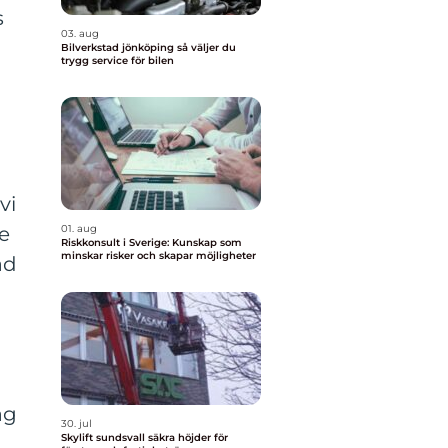
s
03. aug
Bilverkstad jönköping så väljer du
trygg service för bilen
vi
ge
01. aug
Riskkonsult i Sverige: Kunskap som
minskar risker och skapar möjligheter
ad
ag
30. jul
Skylift sundsvall säkra höjder för