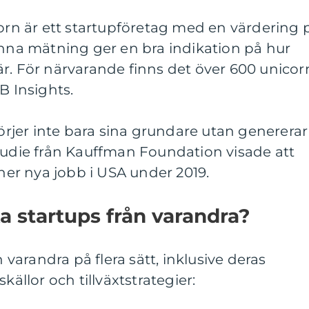
corn är ett startupföretag med en värdering 
enna mätning ger en bra indikation på hur
r. För närvarande finns det över 600 unicor
B Insights.
sörjer inte bara sina grundare utan genererar
tudie från Kauffman Foundation visade att
oner nya jobb i USA under 2019.
ika startups från varandra?
n varandra på flera sätt, inklusive deras
källor och tillväxtstrategier: