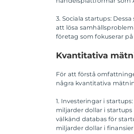
handelsplattformar som A
3. Sociala startups: Dessa 
att lösa samhällsproble
företag som fokuserar på m
Kvantitativa mätn
För att förstå omfattning
några kvantitativa mätni
1. Investeringar i startups
miljarder dollar i startup
välkänd databas för star
miljarder dollar i finansi