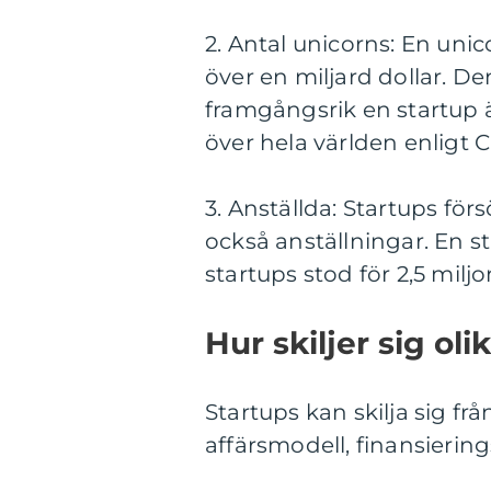
2. Antal unicorns: En uni
över en miljard dollar. D
framgångsrik en startup ä
över hela världen enligt C
3. Anställda: Startups för
också anställningar. En s
startups stod för 2,5 milj
Hur skiljer sig ol
Startups kan skilja sig frå
affärsmodell, finansierings