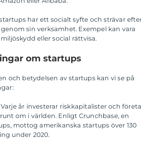
mazon eller Alibaba.
startups har ett socialt syfte och strävar efte
m genom sin verksamhet. Exempel kan vara
iljöskydd eller social rättvisa.
ingar om startups
en och betydelsen av startups kan vi se på
ngar:
: Varje år investerar riskkapitalister och föret
s runt om i världen. Enligt Crunchbase, en
tups, mottog amerikanska startups över 130
ering under 2020.