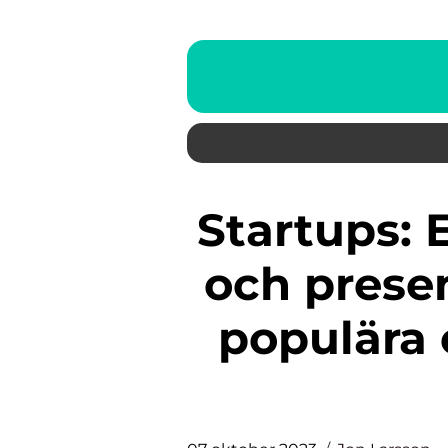
Startups: En grundlig översikt
och prese
populära