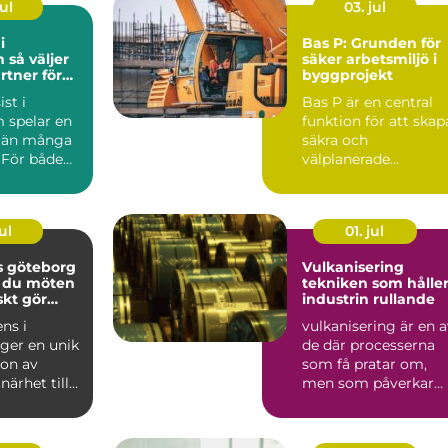
ul
03. jul
i
Bas P: Grunden för
jer
säker arbetsmiljö i
rtner för
byggprojekt
 och
st i
Bas P är en central
l
 spelar en
funktion för att skap
l än många
säkra och
 För både
välplanerade
soner och
byggarbetsplat...
ul
01. jul
s göteborg
Vulkanisering
r du möten
tekniken som hålle
skt gör
industrin rullande
ns i
vulkanisering är en 
ger en unik
de där processerna
on av
som få pratar om,
närhet till
men som påverkar
h många
allt från gruvdrift
.
och...