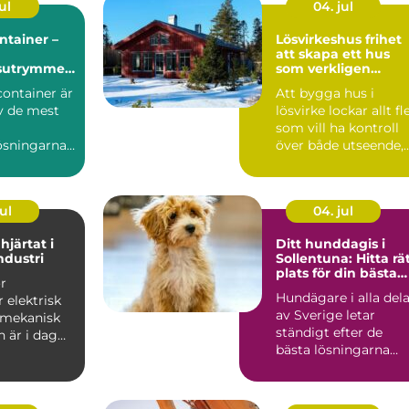
ul
04. jul
ntainer –
Lösvirkeshus frihet
att skapa ett hus
gsutrymme
som verkligen
a behov
passar dig
container är
Att bygga hus i
av de mest
lösvirke lockar allt fl
som vill ha kontroll
ösningarna
över både utseende,
..
funktion och kval...
ul
04. jul
hjärtat i
Ditt hunddagis i
dustri
Sollentuna: Hitta rä
plats för din bästa
r
vän
Hundägare i alla del
 elektrisk
av Sverige letar
l mekanisk
ständigt efter de
h är i dag
bästa lösningarna
u...
f&ou...