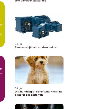
som verkligen passar dig
er
om
04. jul
Elmotor – hjärtat i modern industri
e
s
04. jul
Ditt hunddagis i Sollentuna: Hitta rätt
plats för din bästa vän