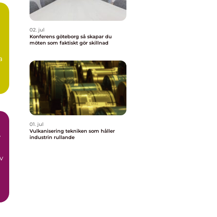
02. jul
Konferens göteborg så skapar du
möten som faktiskt gör skillnad
a
01. jul
Vulkanisering tekniken som håller
r
industrin rullande
av