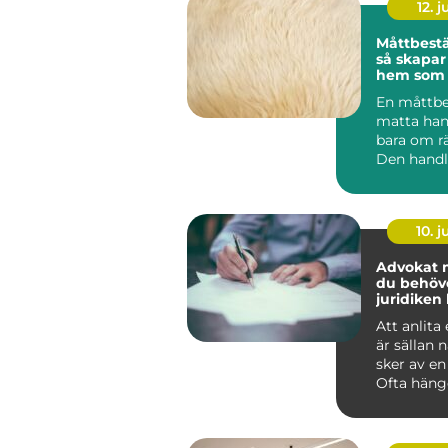
12. j
Måttbestä
så skapar
hem som 
passar di
En måttbe
matta han
bara om rä
Den handl
en helhet
g...
10. 
Advokat mo
du behöve
juridiken 
avgörand
Att anlita
är sällan
sker av en
Ofta häng
ihop med e