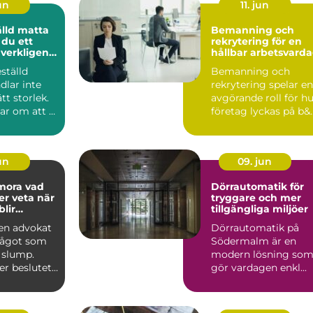
un
11. jun
lld matta
Bemanning och
 du ett
rekrytering för en
verkligen
hållbar arbetsvard
g
ställd
Bemanning och
dlar inte
rekrytering spelar en
tt storlek.
avgörande roll för h
ar om att få
företag lyckas på b&..
 som känns
jun
09. jun
ra vad
Dörrautomatik för
r veta när
tryggare och mer
blir
tillgängliga miljöer
e
 en advokat
Dörrautomatik på
 något som
Södermalm är en
 slump.
modern lösning so
er beslutet
gör vardagen enkl...
n konflik...