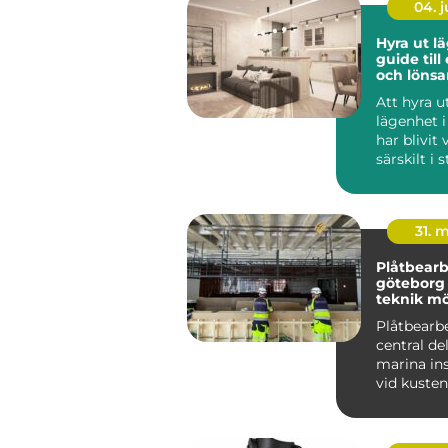
04. 
Hyra ut l
guide till
och löns
andrahan
Att hyra u
g
lägenhet 
har blivit 
särskilt i 
där bostads
31. 
Plåtbear
göteborg moder
teknik mö
hantverk
Plåtbearb
central del 
marina ins
vid kusten 
avancerade