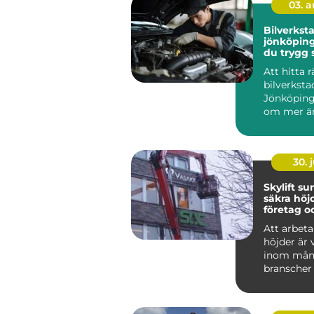
03. 
Bilverkst
jönköping så välj
du trygg s
bilen
Att hitta r
bilverkstad
Jönköping
om mer än
boka först
Bilen är o..
30. j
Skylift su
säkra höjd
företag o
fastighet
Att arbet
höjder är
inom må
branscher 
från skyl
och fasadm