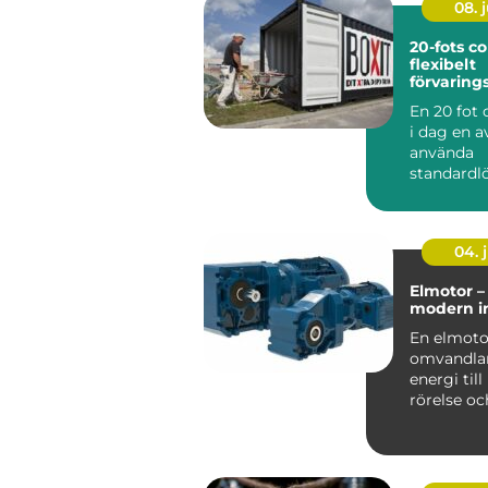
08. j
20-fots co
flexibelt
förvarin
för mång
En 20 fot 
i dag en 
använda
standardl
för s&aum.
04. j
Elmotor – 
modern in
En elmoto
omvandlar
energi til
rörelse oc
själva hj&a