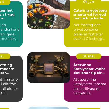
jun
01. jun
ägenhet
Catering göteborg
 en trygg
smarta val för god
am
mat och lyckade
dsuthyrnin
event
t en
När företag och
i andra hand
privatpersoner
vanligare,
planerar fest eller
storstäder
event i Göteborg
bristen ...
hamnar de ofta i
samma fråga: or...
maj
31. maj
betning
Återvinna
n
Katalysator varför
ter
det lönar sig för
både plånbok och
etning är en
Att återvinna
miljö
i allt från
katalysator innebär
tallationer
att ta tillvara de
till
värdefulla
 indus...
ädelmetaller som
finns i bilens kata...