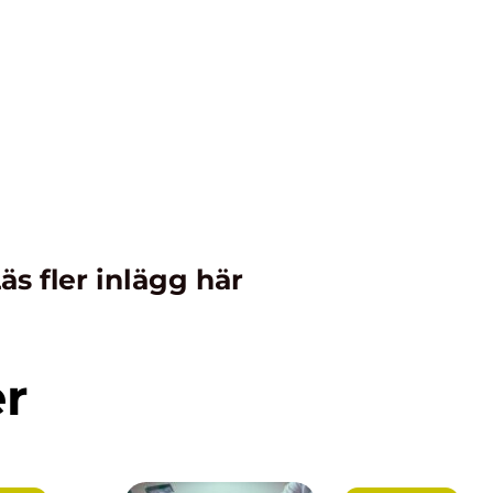
äs fler inlägg här
er