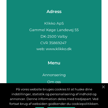
Adress
web:
www.klikko.dk
Menu
Annonsering
Om oss
Cookies
På vores website bruges cookies til at huske dine
indstillinger, statistik og personalisering af indhold og
Kontakta oss
annoncer. Denne information deles med tredjepart. Ved
Sitemap
fortsat brug af websiden godkender du cookiepolitikken.