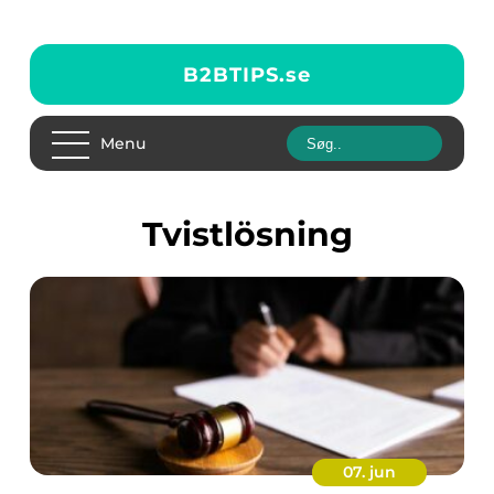
B2BTIPS.
se
Menu
tvistlösning
07. jun