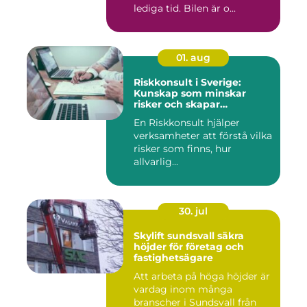
lediga tid. Bilen är o...
01. aug
Riskkonsult i Sverige:
Kunskap som minskar
risker och skapar
möjligheter
En Riskkonsult hjälper
verksamheter att förstå vilka
risker som finns, hur
allvarlig...
30. jul
Skylift sundsvall säkra
höjder för företag och
fastighetsägare
Att arbeta på höga höjder är
vardag inom många
branscher i Sundsvall från