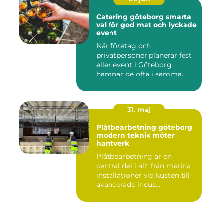
Catering göteborg smarta
val för god mat och lyckade
event
När företag och
privatpersoner planerar fest
eller event i Göteborg
hamnar de ofta i samma
fråga: or...
31. maj
Plåtbearbetning göteborg
modern teknik möter
hantverk
Plåtbearbetning är en
central del i allt från marina
installationer vid kusten till
avancerade indus...