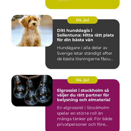
04. jul
Ditt hunddagis i
Sollentuna: Hitta rätt plats
för din bästa vän
Hundägare i alla delar av
Sverige letar ständigt efter
de bästa lösningarna f&ou...
04. jul
Elgrossist i stockholm så
väljer du rätt partner för
belysning och elmaterial
En elgrossist i Stockholm
spelar en större roll än
många tänker på. För både
privatpersoner och före...