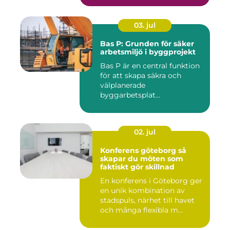
03. jul
Bas P: Grunden för säker
arbetsmiljö i byggprojekt
Bas P är en central funktion
för att skapa säkra och
välplanerade
byggarbetsplat...
02. jul
Konferens göteborg så
skapar du möten som
faktiskt gör skillnad
En konferens i Göteborg ger
en unik kombination av
stadspuls, närhet till havet
och många flexibla m...