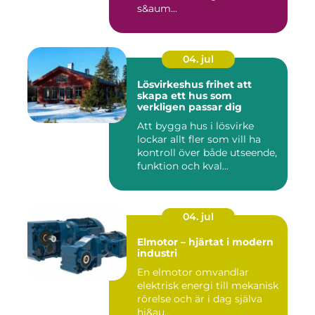
s&aum...
04. jul
Lösvirkeshus frihet att
skapa ett hus som
verkligen passar dig
Att bygga hus i lösvirke
lockar allt fler som vill ha
kontroll över både utseende,
funktion och kval...
04. jul
Elmotor – hjärtat i modern
industri
En elmotor omvandlar
elektrisk energi till mekanisk
rörelse och är i dag själva
hj&au...