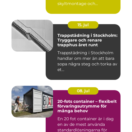
skyltmontage och
fasadmål...
15. jul
Trappstädning i Stockholm:
Tryggare och renare
trapphus året runt
Trappstädning i Stockholm
handlar om mer än att bara
sopa några steg och torka av
et...
08. jul
20-fots container – flexibelt
förvaringsutrymme för
många behov
En 20 fot container är i dag
en av de mest använda
standardlösningarna för