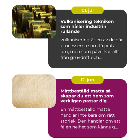
01. jul
Vulkanisering tekniken
som håller industrin
rullande
vulkanisering är en av de där
processerna som få pratar
om, men som påverkar allt
från gruvdrift och...
12. jun
Måttbeställd matta så
skapar du ett hem som
verkligen passar dig
En måttbeställd matta
handlar inte bara om rätt
storlek. Den handlar om att
få en helhet som känns g...