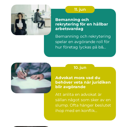
11. jun
Bemanning och
rekrytering för en hållbar
arbetsvardag
Bemanning och rekrytering
spelar en avgörande roll för
hur företag lyckas på b&...
10. jun
Advokat mora vad du
behöver veta när juridiken
blir avgörande
Att anlita en advokat är
sällan något som sker av en
slump. Ofta hänger beslutet
ihop med en konflik...