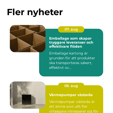
Fler nyheter
07. aug
Emballage som skapar
tryggare leveranser och
effektivare flöden
Emballage kartong är
grunden för att produkter
ska transporteras säkert,
effektivt oc...
06. aug
Värmepumpar västerås
Värmepumpar västerås är
ett ämne som allt fler
villaägare intresserar sig för