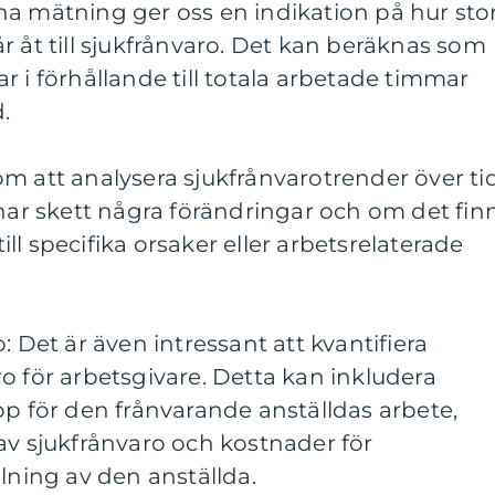
na mätning ger oss en indikation på hur sto
r åt till sjukfrånvaro. Det kan beräknas som
r i förhållande till totala arbetade timmar
.
m att analysera sjukfrånvarotrender över ti
 har skett några förändringar och om det fin
l specifika orsaker eller arbetsrelaterade
: Det är även intressant att kvantifiera
o för arbetsgivare. Detta kan inkludera
pp för den frånvarande anställdas arbete,
av sjukfrånvaro och kostnader för
olning av den anställda.