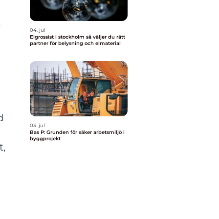
r
04. jul
Elgrossist i stockholm så väljer du rätt
partner för belysning och elmaterial
d
03. jul
n
Bas P: Grunden för säker arbetsmiljö i
byggprojekt
t,