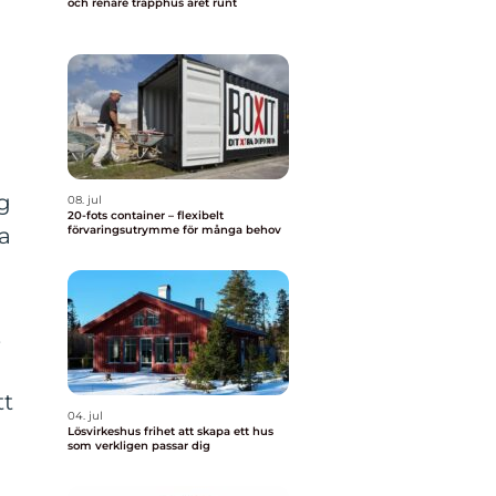
och renare trapphus året runt
g
08. jul
20-fots container – flexibelt
ha
förvaringsutrymme för många behov
,
tt
04. jul
Lösvirkeshus frihet att skapa ett hus
som verkligen passar dig