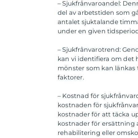
– Sjukfrånvaroandel: Den
del av arbetstiden som gå
antalet sjuktalande timma
under en given tidsperiod
– Sjukfrånvarotrend: Geno
kan vi identifiera om det
mönster som kan länkas til
faktorer.
– Kostnad för sjukfrånvaro
kostnaden för sjukfrånvar
kostnader för att täcka u
kostnader för ersättning 
rehabilitering eller omsk