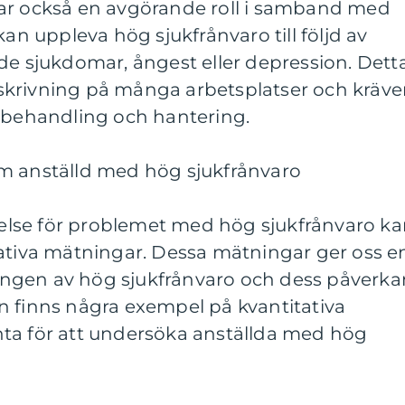
ar också en avgörande roll i samband med
kan uppleva hög sjukfrånvaro till följd av
de sjukdomar, ångest eller depression. Dett
jukskrivning på många arbetsplatser och kräve
d behandling och hantering.
m anställd med hög sjukfrånvaro
tåelse för problemet med hög sjukfrånvaro k
tativa mätningar. Dessa mätningar ger oss e
ngen av hög sjukfrånvaro och dess påverka
n finns några exempel på kvantitativa
ta för att undersöka anställda med hög