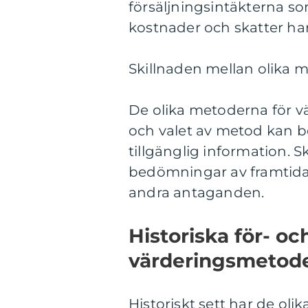
försäljningsintäkterna som
kostnader och skatter har
Skillnaden mellan olika m
De olika metoderna för vä
och valet av metod kan be
tillgänglig information. 
bedömningar av framtida
andra antaganden.
Historiska för- o
värderingsmetod
Historiskt sett har de ol