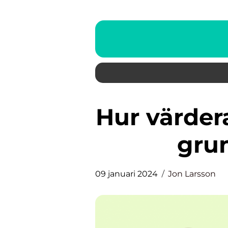
Hur värderar man ett bolag: En
grun
09 januari 2024
Jon Larsson