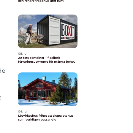
och renare trapphus året runt
08. jul
20-fots container – flexibelt
förvaringsutrymme för många behov
de
e
04. jul
Lösvirkeshus frihet att skapa ett hus
som verkligen passar dig