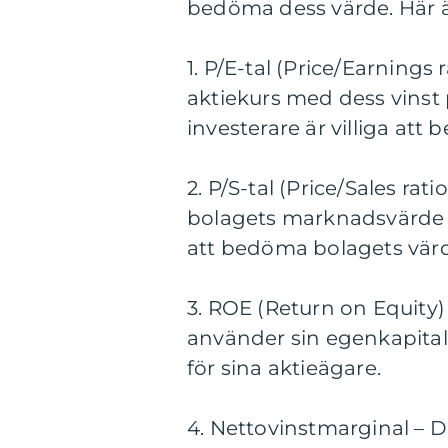
bedöma dess värde. Här ä
1. P/E-tal (Price/Earnings
aktiekurs med dess vinst 
investerare är villiga att 
2. P/S-tal (Price/Sales rat
bolagets marknadsvärde o
att bedöma bolagets värde 
3. ROE (Return on Equity) 
använder sin egenkapital
för sina aktieägare.
4. Nettovinstmarginal – De