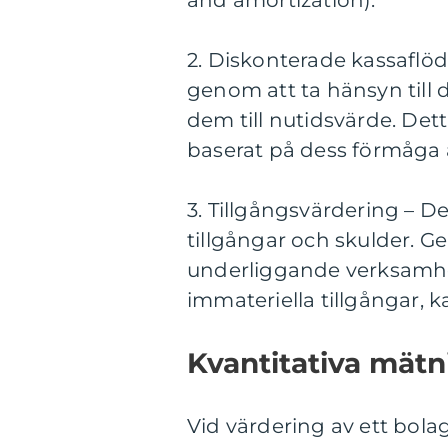
and amortization).
2. Diskonterade kassaflö
genom att ta hänsyn till 
dem till nutidsvärde. Det
baserat på dess förmåga a
3. Tillgångsvärdering – 
tillgångar och skulder. 
underliggande verksamhete
immateriella tillgångar,
Kvantitativa mätn
Vid värdering av ett bolag