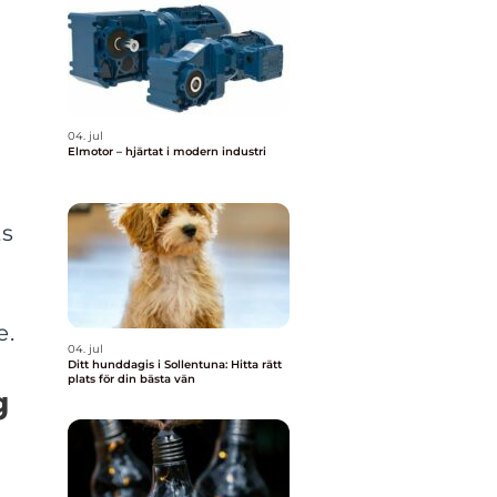
04. jul
Elmotor – hjärtat i modern industri
ts
e.
04. jul
Ditt hunddagis i Sollentuna: Hitta rätt
plats för din bästa vän
g