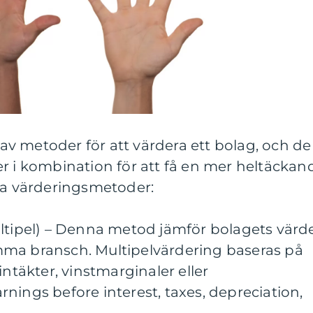
r av metoder för att värdera ett bolag, och de
r i kombination för att få en mer heltäckan
ära värderingsmetoder:
ultipel) – Denna metod jämför bolagets värd
ma bransch. Multipelvärdering baseras på
intäkter, vinstmarginaler eller
nings before interest, taxes, depreciation,