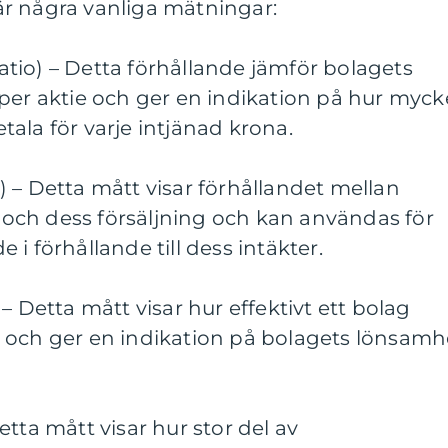
r några vanliga mätningar:
 ratio) – Detta förhållande jämför bolagets
per aktie och ger en indikation på hur myck
betala för varje intjänad krona.
io) – Detta mått visar förhållandet mellan
ch dess försäljning och kan användas för
i förhållande till dess intäkter.
– Detta mått visar hur effektivt ett bolag
 och ger en indikation på bolagets lönsamh
tta mått visar hur stor del av