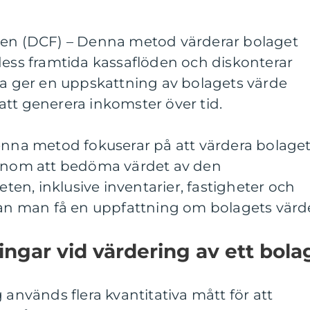
den (DCF) – Denna metod värderar bolaget
dess framtida kassaflöden och diskonterar
ta ger en uppskattning av bolagets värde
tt generera inkomster över tid.
Denna metod fokuserar på att värdera bolage
Genom att bedöma värdet av den
n, inklusive inventarier, fastigheter och
 kan man få en uppfattning om bolagets värd
ingar vid värdering av ett bola
 används flera kvantitativa mått för att