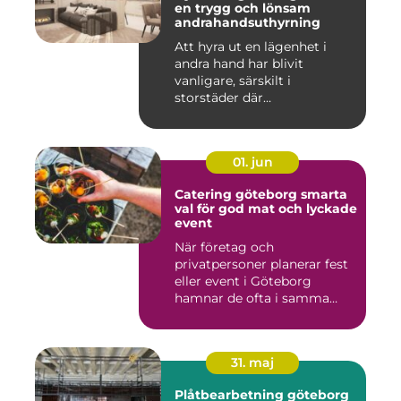
en trygg och lönsam
andrahandsuthyrning
Att hyra ut en lägenhet i
andra hand har blivit
vanligare, särskilt i
storstäder där
bostadsbristen ...
01. jun
Catering göteborg smarta
val för god mat och lyckade
event
När företag och
privatpersoner planerar fest
eller event i Göteborg
hamnar de ofta i samma
fråga: or...
31. maj
Plåtbearbetning göteborg