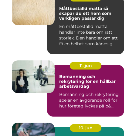
Måttbeställd matta så
skapar du ett hem som
verkligen passar dig
En måttbeställd matta
handlar inte bara om rätt
storlek. Den handlar om att
få en helhet som känns g...
11. jun
Bemanning och
rekrytering för en hållbar
arbetsvardag
Bemanning och rekrytering
spelar en avgörande roll för
hur företag lyckas på b&...
10. jun