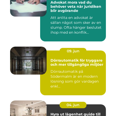
Advokat mora vad du
behöver veta när juridiken
blir avgörande
Att anlita en advokat är
sällan något som sker av en
slump. Ofta hänger beslutet
ihop med en konflik...
09. jun
Dörrautomatik för tryggare
och mer tillgängliga miljöer
Dörrautomatik på
Södermalm är en modern
lösning som gör vardagen
enkl...
04. jun
Hyra ut lägenhet guide till