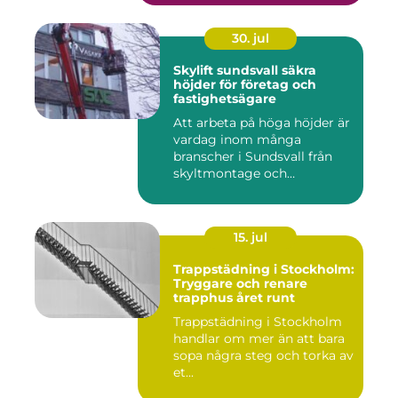
30. jul
Skylift sundsvall säkra
höjder för företag och
fastighetsägare
Att arbeta på höga höjder är
vardag inom många
branscher i Sundsvall från
skyltmontage och
fasadmål...
15. jul
Trappstädning i Stockholm:
Tryggare och renare
trapphus året runt
Trappstädning i Stockholm
handlar om mer än att bara
sopa några steg och torka av
et...