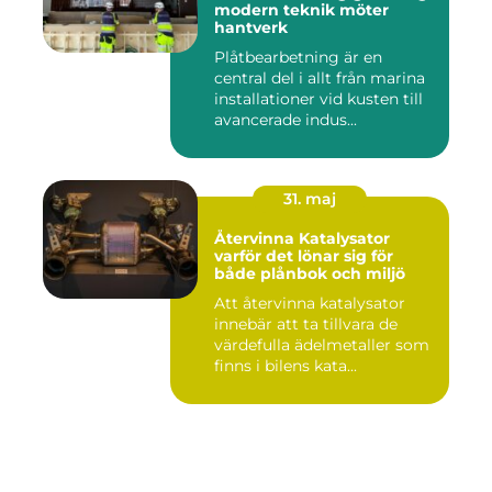
modern teknik möter
hantverk
Plåtbearbetning är en
central del i allt från marina
installationer vid kusten till
avancerade indus...
31. maj
Återvinna Katalysator
varför det lönar sig för
både plånbok och miljö
Att återvinna katalysator
innebär att ta tillvara de
värdefulla ädelmetaller som
finns i bilens kata...