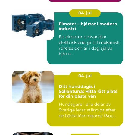
04. jul
Elmotor – hjärtat i modern
industri
En elmotor omvandlar
elektrisk energi till mekanisk
rörelse och är i dag själva
hj&au...
04. jul
Ditt hunddagis i
Sollentuna: Hitta rätt plats
för din bästa vän
Hundägare i alla delar av
Sverige letar ständigt efter
de bästa lösningarna f&ou...