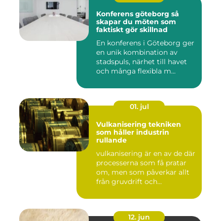
Konferens göteborg så
skapar du möten som
faktiskt gör skillnad
En konferens i Göteborg ger
en unik kombination av
stadspuls, närhet till havet
och många flexibla m...
01. jul
Vulkanisering tekniken
som håller industrin
rullande
vulkanisering är en av de där
processerna som få pratar
om, men som påverkar allt
från gruvdrift och...
12. jun