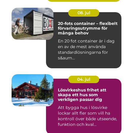
08. jul
20-fots container – flexibelt
förvaringsutrymme för
många behov
En 20 fot container är i dag
en av de mest använda
standardlösningarna för
s&aum...
04. jul
Lösvirkeshus frihet att
skapa ett hus som
verkligen passar dig
Att bygga hus i lösvirke
lockar allt fler som vill ha
kontroll över både utseende,
funktion och kval...