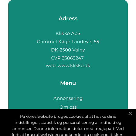
Adress
web:
www.klikko.dk
Menu
Annonsering
Om oss
Cookies
På vores website bruges cookies til at huske dine
indstillinger, statistik og personalisering af indhold og
Kontakta oss
annoncer. Denne information deles med tredjepart. Ved
Sitemap
fortsat brug af websiden godkender du cookiepolitikken.