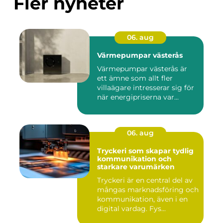
Fler nyheter
06. aug
Värmepumpar västerås
Värmepumpar västerås är
ett ämne som allt fler
villaägare intresserar sig för
när energipriserna var...
06. aug
Tryckeri som skapar tydlig
kommunikation och
starkare varumärken
Tryckeri är en central del av
mångas marknadsföring och
kommunikation, även i en
digital vardag. Fys...