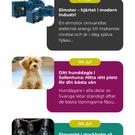
Elmotor – hjärtat i modern
industri
En elmotor omvandlar
elektrisk energi till mekanisk
rörelse och är i dag själva
hj&au...
04. jul
Ditt hunddagis i
Sollentuna: Hitta rätt plats
för din bästa vän
Hundägare i alla delar av
Sverige letar ständigt efter
de bästa lösningarna f&ou...
04. jul
Elgrossist i stockholm så