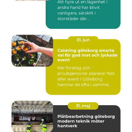
Att hyra ut en lägenhet i
andra hand har blivit
vanligare, särskilt i
storstäder där
bostadsbristen ...
01. jun
Catering göteborg smarta
val för god mat och lyckade
event
När företag och
privatpersoner planerar fest
eller event i Göteborg
hamnar de ofta i samma
fråga: or...
31. maj
Plåtbearbetning göteborg
modern teknik möter
hantverk