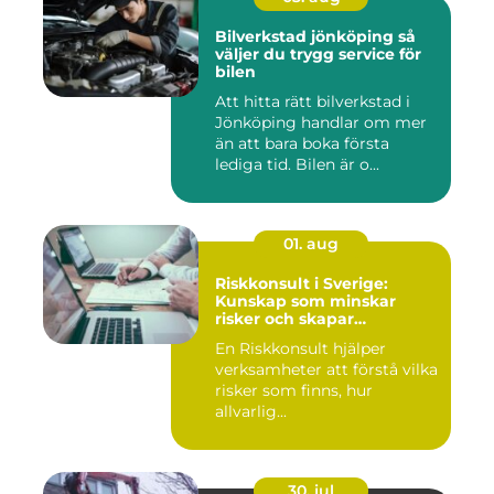
Bilverkstad jönköping så
väljer du trygg service för
bilen
Att hitta rätt bilverkstad i
Jönköping handlar om mer
än att bara boka första
lediga tid. Bilen är o...
01. aug
Riskkonsult i Sverige:
Kunskap som minskar
risker och skapar
möjligheter
En Riskkonsult hjälper
verksamheter att förstå vilka
risker som finns, hur
allvarlig...
30. jul