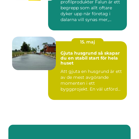
profilprodukter Falun är ett
begrepp som allt oftare
dyker upp när företag i
dalarna vill synas mer,...
15. maj
Gjuta husgrund så skapar
du en stabil start för hela
huset
Att gjuta en husgrund är ett
av de mest avgörande
momenten i ett
byggprojekt. En väl utförd
grund gö...