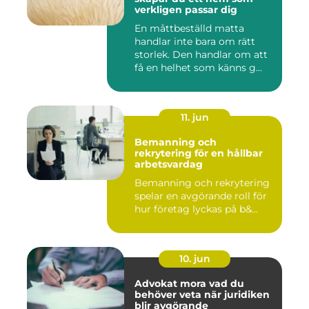
verkligen passar dig
En måttbeställd matta
handlar inte bara om rätt
storlek. Den handlar om att
få en helhet som känns g...
11. jun
Bemanning och
rekrytering för en hållbar
arbetsvardag
Bemanning och rekrytering
spelar en avgörande roll för
hur företag lyckas på b&...
10. jun
Advokat mora vad du
behöver veta när juridiken
blir avgörande