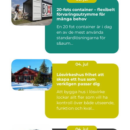
20-fots container – flexibelt
förvaringsutrymme för
många behov
En 20 fot container är i dag
en av de mest använda
standardlösningarna för
s&aum...
04. jul
Lösvirkeshus frihet att
skapa ett hus som
verkligen passar dig
Att bygga hus i lösvirke
lockar allt fler som vill ha
kontroll över både utseende,
funktion och kval...
04. jul