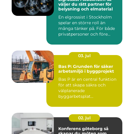
väljer du rätt partner för
belysning och elmaterial
En elgrossist i Stockholm
spelar en större roll än
många tänker på. För både
privatpersoner och före...
03. jul
Bas P: Grunden för säker
arbetsmiljö i byggprojekt
Bas P är en central funktion
för att skapa säkra och
välplanerade
byggarbetsplat...
02. jul
Konferens göteborg så
skapar du möten som