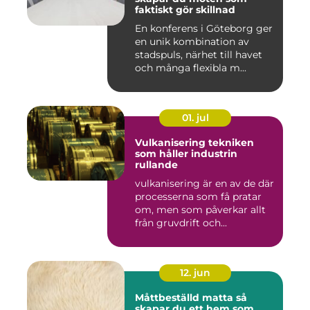
faktiskt gör skillnad
En konferens i Göteborg ger
en unik kombination av
stadspuls, närhet till havet
och många flexibla m...
01. jul
Vulkanisering tekniken
som håller industrin
rullande
vulkanisering är en av de där
processerna som få pratar
om, men som påverkar allt
från gruvdrift och...
12. jun
Måttbeställd matta så
skapar du ett hem som