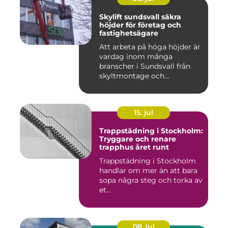
Skylift sundsvall säkra
höjder för företag och
fastighetsägare
Att arbeta på höga höjder är
vardag inom många
branscher i Sundsvall från
skyltmontage och
fasadmål...
15. jul
Trappstädning i Stockholm:
Tryggare och renare
trapphus året runt
Trappstädning i Stockholm
handlar om mer än att bara
sopa några steg och torka av
et...
08. jul