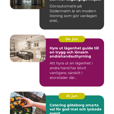
Dörrautomatik på
Södermalm är en modern
lösning som gör vardagen
enkl...
04. jun
Hyra ut lägenhet guide till
en trygg och lönsam
andrahandsuthyrning
Att hyra ut en lägenhet i
andra hand har blivit
vanligare, särskilt i
storstäder där
bostadsbristen ...
01. jun
Catering göteborg smarta
val för god mat och lyckade
event