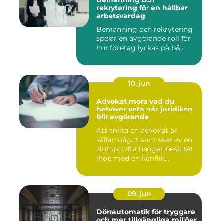
Bemanning och
rekrytering för en hållbar
arbetsvardag
Bemanning och rekrytering
spelar en avgörande roll för
hur företag lyckas på b&...
10. jun
Advokat mora vad du
behöver veta när juridiken
blir avgörande
Att anlita en advokat är
sällan något som sker av en
slump. Ofta hänger beslutet
ihop med en konflik...
09. jun
Dörrautomatik för tryggare
och mer tillgängliga miljöer