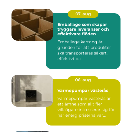
07. aug
Emballage som skapar
tryggare leveranser och
effektivare flöden
Emballage kartong är
grunden för att produkter
ska transporteras säkert,
effektivt oc...
06. aug
Värmepumpar västerås
Värmepumpar västerås är
ett ämne som allt fler
villaägare intresserar sig för
när energipriserna var...