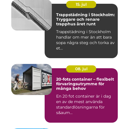
15. jul
Trappstädning i Stockholm:
Tryggare och renare
trapphus året runt
Trappstädning i Stockholm
handlar om mer än att bara
sopa några steg och torka av
et...
08. jul
20-fots container – flexibelt
förvaringsutrymme för
många behov
En 20 fot container är i dag
en av de mest använda
standardlösningarna för
s&aum...