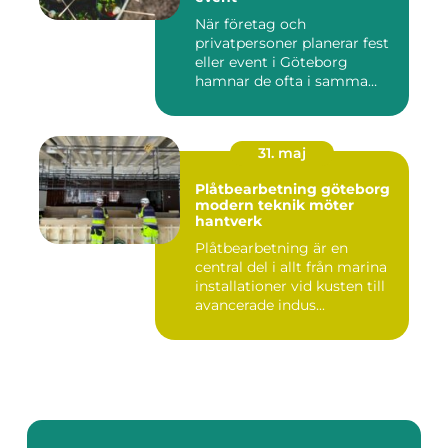
När företag och
privatpersoner planerar fest
eller event i Göteborg
hamnar de ofta i samma
fråga: or...
31. maj
Plåtbearbetning göteborg
modern teknik möter
hantverk
Plåtbearbetning är en
central del i allt från marina
installationer vid kusten till
avancerade indus...