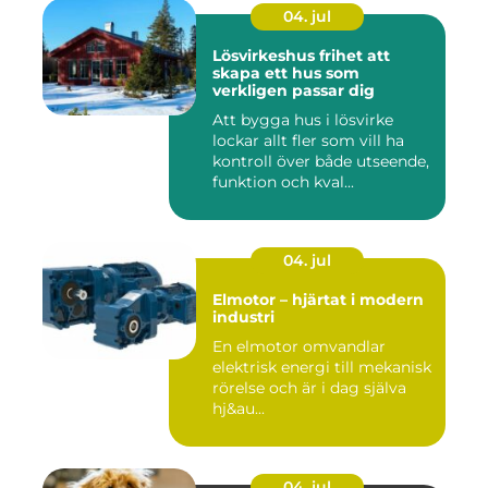
04. jul
Lösvirkeshus frihet att
skapa ett hus som
verkligen passar dig
Att bygga hus i lösvirke
lockar allt fler som vill ha
kontroll över både utseende,
funktion och kval...
04. jul
Elmotor – hjärtat i modern
industri
En elmotor omvandlar
elektrisk energi till mekanisk
rörelse och är i dag själva
hj&au...
04. jul