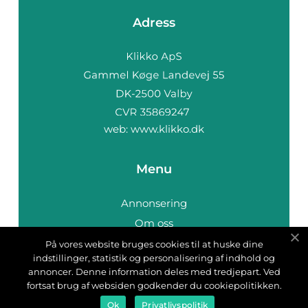
Adress
web:
www.klikko.dk
Menu
Annonsering
Om oss
Cookies
På vores website bruges cookies til at huske dine
indstillinger, statistik og personalisering af indhold og
Kontakta oss
annoncer. Denne information deles med tredjepart. Ved
Sitemap
fortsat brug af websiden godkender du cookiepolitikken.
Ok
Privatlivspolitik