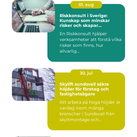
01. aug
Riskkonsult i Sverige:
Kunskap som minskar
risker och skapar
möjligheter
En Riskkonsult hjälper
verksamheter att förstå vilka
risker som finns, hur
allvarlig...
30. jul
Skylift sundsvall säkra
höjder för företag och
fastighetsägare
Att arbeta på höga höjder är
vardag inom många
branscher i Sundsvall från
skyltmontage och
fasadmål...