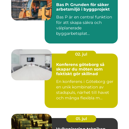
Bas P: Grunden för säker
arbetsmiljö i byggprojekt
Bas P är en central funktion
för att skapa säkra och
välplanerade
byggarbetsplat...
02. jul
Konferens göteborg så
skapar du möten som
faktiskt gör skillnad
En konferens i Göteborg ger
en unik kombination av
stadspuls, närhet till havet
och många flexibla m...
01. jul