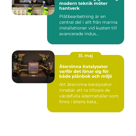
modern teknik möter
hantverk
Plåtbearbetning är en
central del i allt från marina
installationer vid kusten till
avancerade indus...
31. maj
Återvinna Katalysator
varför det lönar sig för
både plånbok och miljö
Att återvinna katalysator
innebär att ta tillvara de
värdefulla ädelmetaller som
finns i bilens kata...