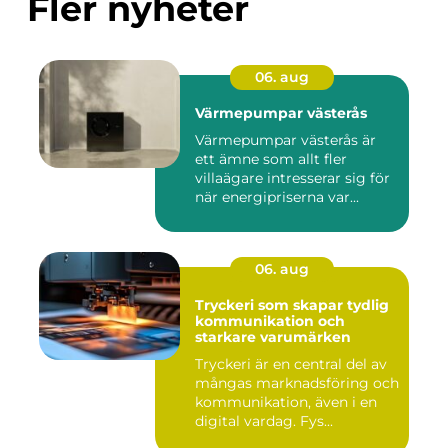
Fler nyheter
06. aug
Värmepumpar västerås
Värmepumpar västerås är
ett ämne som allt fler
villaägare intresserar sig för
när energipriserna var...
06. aug
Tryckeri som skapar tydlig
kommunikation och
starkare varumärken
Tryckeri är en central del av
mångas marknadsföring och
kommunikation, även i en
digital vardag. Fys...