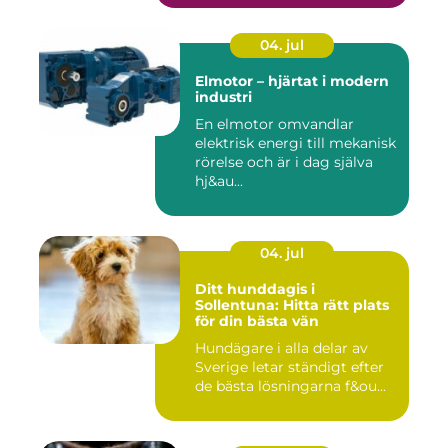
04. jul
Elmotor – hjärtat i modern
industri
En elmotor omvandlar
elektrisk energi till mekanisk
rörelse och är i dag själva
hj&au...
04. jul
Ditt hunddagis i
Sollentuna: Hitta rätt plats
för din bästa vän
Hundägare i alla delar av
Sverige letar ständigt efter
de bästa lösningarna f&ou...