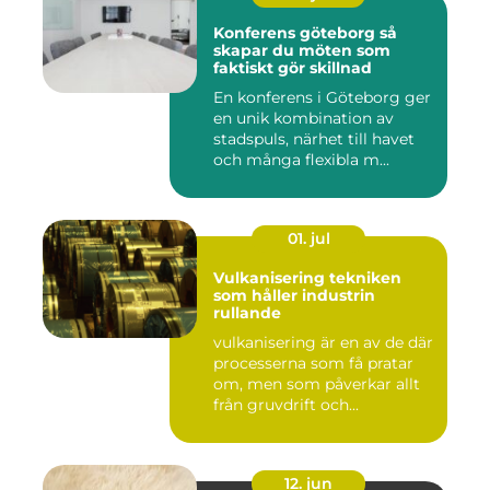
Konferens göteborg så
skapar du möten som
faktiskt gör skillnad
En konferens i Göteborg ger
en unik kombination av
stadspuls, närhet till havet
och många flexibla m...
01. jul
Vulkanisering tekniken
som håller industrin
rullande
vulkanisering är en av de där
processerna som få pratar
om, men som påverkar allt
från gruvdrift och...
12. jun