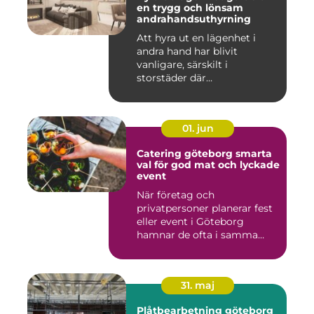
en trygg och lönsam
andrahandsuthyrning
Att hyra ut en lägenhet i
andra hand har blivit
vanligare, särskilt i
storstäder där
bostadsbristen ...
01. jun
Catering göteborg smarta
val för god mat och lyckade
event
När företag och
privatpersoner planerar fest
eller event i Göteborg
hamnar de ofta i samma
fråga: or...
31. maj
Plåtbearbetning göteborg