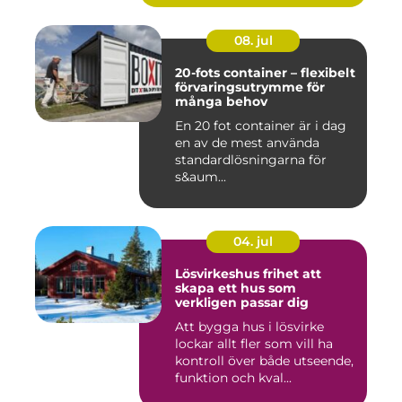
08. jul
20-fots container – flexibelt
förvaringsutrymme för
många behov
En 20 fot container är i dag
en av de mest använda
standardlösningarna för
s&aum...
04. jul
Lösvirkeshus frihet att
skapa ett hus som
verkligen passar dig
Att bygga hus i lösvirke
lockar allt fler som vill ha
kontroll över både utseende,
funktion och kval...