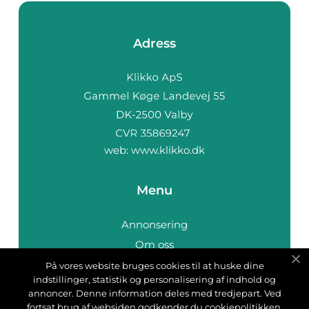
Adress
web:
www.klikko.dk
Menu
Annonsering
Om oss
Cookies
På vores website bruges cookies til at huske dine
indstillinger, statistik og personalisering af indhold og
Kontakta oss
annoncer. Denne information deles med tredjepart. Ved
Sitemap
fortsat brug af websiden godkender du cookiepolitikken.