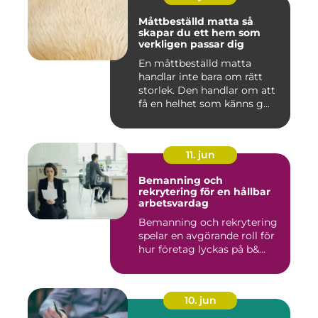
Måttbeställd matta så
skapar du ett hem som
verkligen passar dig
En måttbeställd matta
handlar inte bara om rätt
storlek. Den handlar om att
få en helhet som känns g...
11. jun
Bemanning och
rekrytering för en hållbar
arbetsvardag
Bemanning och rekrytering
spelar en avgörande roll för
hur företag lyckas på b&...
10. jun