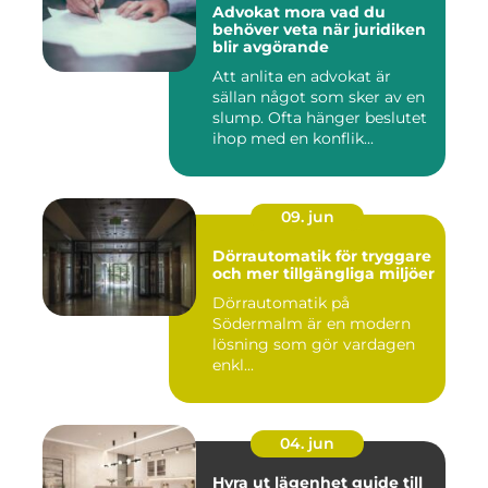
Advokat mora vad du
behöver veta när juridiken
blir avgörande
Att anlita en advokat är
sällan något som sker av en
slump. Ofta hänger beslutet
ihop med en konflik...
09. jun
Dörrautomatik för tryggare
och mer tillgängliga miljöer
Dörrautomatik på
Södermalm är en modern
lösning som gör vardagen
enkl...
04. jun
Hyra ut lägenhet guide till