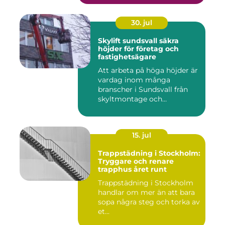
30. jul
Skylift sundsvall säkra
höjder för företag och
fastighetsägare
Att arbeta på höga höjder är
vardag inom många
branscher i Sundsvall från
skyltmontage och
fasadmål...
15. jul
Trappstädning i Stockholm:
Tryggare och renare
trapphus året runt
Trappstädning i Stockholm
handlar om mer än att bara
sopa några steg och torka av
et...