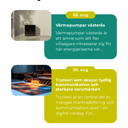
06. aug
Värmepumpar västerås
Värmepumpar västerås är
ett ämne som allt fler
villaägare intresserar sig för
när energipriserna var...
06. aug
Tryckeri som skapar tydlig
kommunikation och
starkare varumärken
Tryckeri är en central del av
mångas marknadsföring och
kommunikation, även i en
digital vardag. Fys...