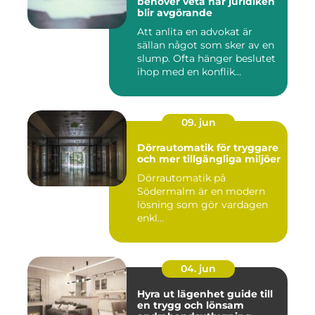
behöver veta när juridiken
blir avgörande
Att anlita en advokat är
sällan något som sker av en
slump. Ofta hänger beslutet
ihop med en konflik...
09. jun
Dörrautomatik för tryggare
och mer tillgängliga miljöer
Dörrautomatik på
Södermalm är en modern
lösning som gör vardagen
enkl...
04. jun
Hyra ut lägenhet guide till
en trygg och lönsam