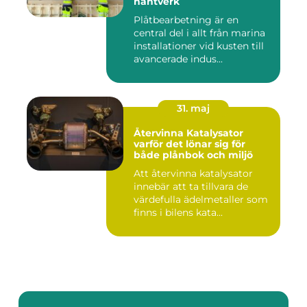
hantverk
Plåtbearbetning är en
central del i allt från marina
installationer vid kusten till
avancerade indus...
31. maj
Återvinna Katalysator
varför det lönar sig för
både plånbok och miljö
Att återvinna katalysator
innebär att ta tillvara de
värdefulla ädelmetaller som
finns i bilens kata...