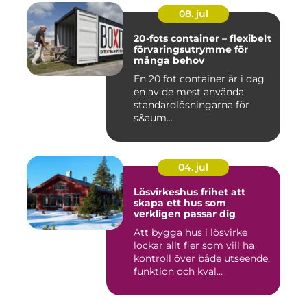
08. jul
20-fots container – flexibelt
förvaringsutrymme för
många behov
En 20 fot container är i dag
en av de mest använda
standardlösningarna för
s&aum...
04. jul
Lösvirkeshus frihet att
skapa ett hus som
verkligen passar dig
Att bygga hus i lösvirke
lockar allt fler som vill ha
kontroll över både utseende,
funktion och kval...