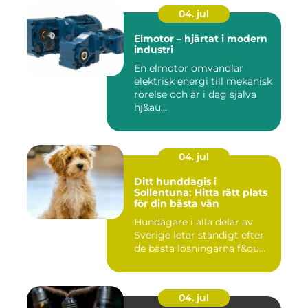
04. jul
Elmotor – hjärtat i modern
industri
En elmotor omvandlar
elektrisk energi till mekanisk
rörelse och är i dag själva
hj&au...
04. jul
Ditt hunddagis i
Sollentuna: Hitta rätt plats
för din bästa vän
Hundägare i alla delar av
Sverige letar ständigt efter
de bästa lösningarna f&ou...
04. jul