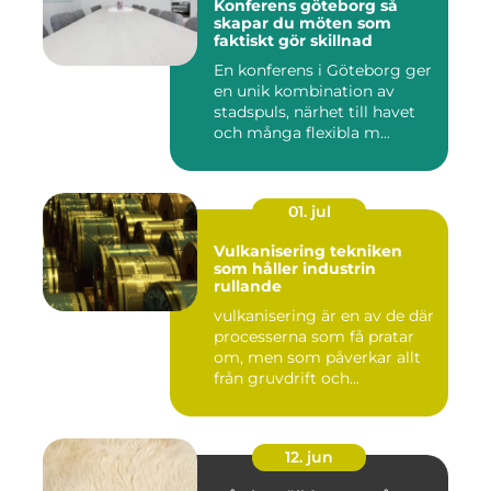
Konferens göteborg så
skapar du möten som
faktiskt gör skillnad
En konferens i Göteborg ger
en unik kombination av
stadspuls, närhet till havet
och många flexibla m...
01. jul
Vulkanisering tekniken
som håller industrin
rullande
vulkanisering är en av de där
processerna som få pratar
om, men som påverkar allt
från gruvdrift och...
12. jun