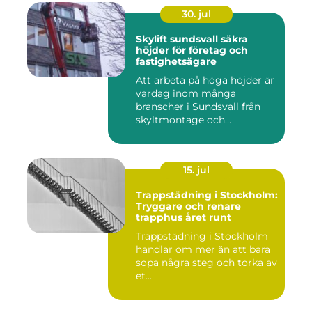
30. jul
Skylift sundsvall säkra
höjder för företag och
fastighetsägare
Att arbeta på höga höjder är
vardag inom många
branscher i Sundsvall från
skyltmontage och
fasadmål...
15. jul
Trappstädning i Stockholm:
Tryggare och renare
trapphus året runt
Trappstädning i Stockholm
handlar om mer än att bara
sopa några steg och torka av
et...