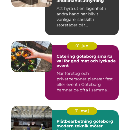
andrahandsuthyrning
Att hyra ut en lägenhet i
andra hand har blivit
vanligare, särskilt i
storstäder där
bostadsbristen ...
01. jun
Catering göteborg smarta
val för god mat och lyckade
event
När företag och
privatpersoner planerar fest
eller event i Göteborg
hamnar de ofta i samma
fråga: or...
31. maj
Plåtbearbetning göteborg
modern teknik möter