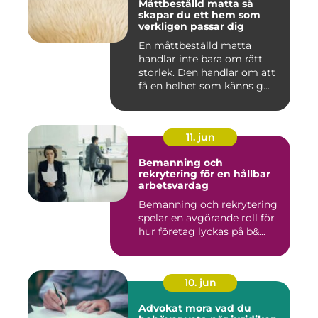
Måttbeställd matta så
skapar du ett hem som
verkligen passar dig
En måttbeställd matta
handlar inte bara om rätt
storlek. Den handlar om att
få en helhet som känns g...
11. jun
Bemanning och
rekrytering för en hållbar
arbetsvardag
Bemanning och rekrytering
spelar en avgörande roll för
hur företag lyckas på b&...
10. jun
Advokat mora vad du