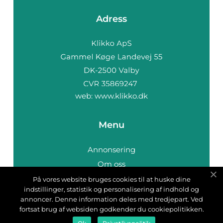
Adress
web:
www.klikko.dk
Menu
Annonsering
Om oss
Cookies
På vores website bruges cookies til at huske dine
indstillinger, statistik og personalisering af indhold og
Kontakta oss
annoncer. Denne information deles med tredjepart. Ved
Sitemap
fortsat brug af websiden godkender du cookiepolitikken.