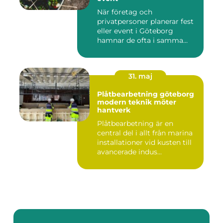
När företag och
privatpersoner planerar fest
eller event i Göteborg
hamnar de ofta i samma
fråga: or...
31. maj
Plåtbearbetning göteborg
modern teknik möter
hantverk
Plåtbearbetning är en
central del i allt från marina
installationer vid kusten till
avancerade indus...