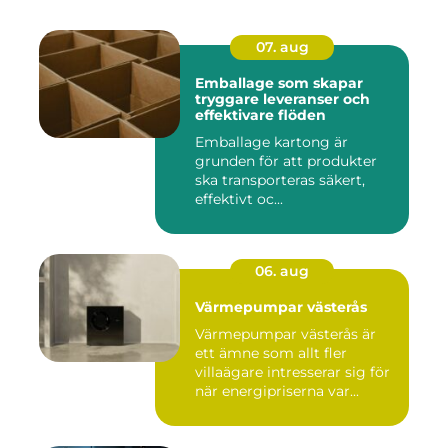
07. aug
Emballage som skapar
tryggare leveranser och
effektivare flöden
Emballage kartong är
grunden för att produkter
ska transporteras säkert,
effektivt oc...
06. aug
Värmepumpar västerås
Värmepumpar västerås är
ett ämne som allt fler
villaägare intresserar sig för
när energipriserna var...