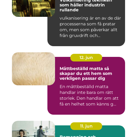
Vulkanisering tekniken
som håller industrin
rullande
vulkanisering är en av de där
processerna som få pratar
om, men som påverkar allt
från gruvdrift och...
12. jun
Måttbeställd matta så
skapar du ett hem som
verkligen passar dig
En måttbeställd matta
handlar inte bara om rätt
storlek. Den handlar om att
få en helhet som känns g...
11. jun