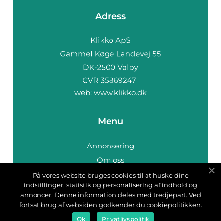
Adress
web:
www.klikko.dk
Menu
Annonsering
Om oss
Cookies
På vores website bruges cookies til at huske dine
indstillinger, statistik og personalisering af indhold og
Kontakta oss
annoncer. Denne information deles med tredjepart. Ved
Sitemap
fortsat brug af websiden godkender du cookiepolitikken.
Ok
Privatlivspolitik