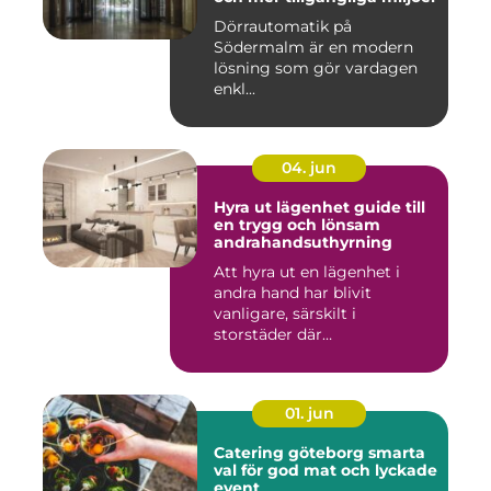
Dörrautomatik på
Södermalm är en modern
lösning som gör vardagen
enkl...
04. jun
Hyra ut lägenhet guide till
en trygg och lönsam
andrahandsuthyrning
Att hyra ut en lägenhet i
andra hand har blivit
vanligare, särskilt i
storstäder där
bostadsbristen ...
01. jun
Catering göteborg smarta
val för god mat och lyckade
event