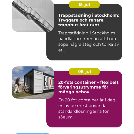
15. jul
Trappstädning i Stockholm:
Tryggare och renare
trapphus året runt
Trappstädning i Stockholm
handlar om mer än att bara
sopa några steg och torka av
et...
08. jul
20-fots container – flexibelt
förvaringsutrymme för
många behov
En 20 fot container är i dag
en av de mest använda
standardlösningarna för
s&aum...