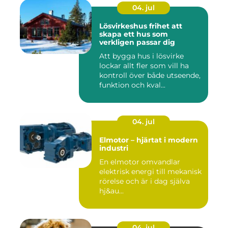
04. jul
Lösvirkeshus frihet att
skapa ett hus som
verkligen passar dig
Att bygga hus i lösvirke
lockar allt fler som vill ha
kontroll över både utseende,
funktion och kval...
04. jul
Elmotor – hjärtat i modern
industri
En elmotor omvandlar
elektrisk energi till mekanisk
rörelse och är i dag själva
hj&au...
04. jul