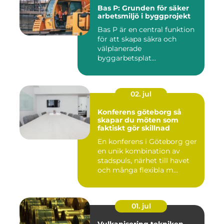
Bas P: Grunden för säker
arbetsmiljö i byggprojekt
Bas P är en central funktion
för att skapa säkra och
välplanerade
byggarbetsplat...
02. jul
Konferens göteborg så
skapar du möten som
faktiskt gör skillnad
En konferens i Göteborg ger
en unik kombination av
stadspuls, närhet till havet
och många flexibla m...
01. jul