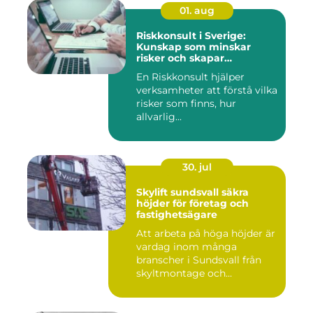
01. aug
Riskkonsult i Sverige:
Kunskap som minskar
risker och skapar
möjligheter
En Riskkonsult hjälper
verksamheter att förstå vilka
risker som finns, hur
allvarlig...
30. jul
Skylift sundsvall säkra
höjder för företag och
fastighetsägare
Att arbeta på höga höjder är
vardag inom många
branscher i Sundsvall från
skyltmontage och
fasadmål...