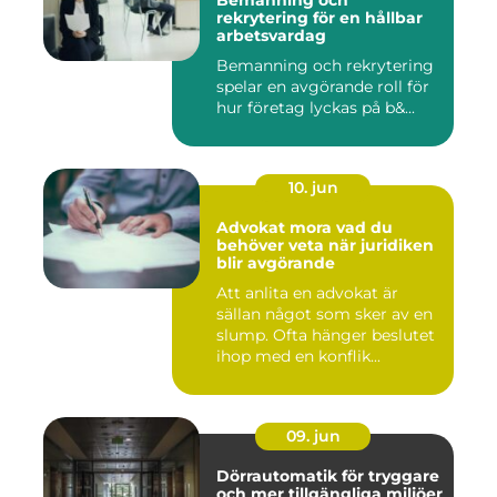
Bemanning och
rekrytering för en hållbar
arbetsvardag
Bemanning och rekrytering
spelar en avgörande roll för
hur företag lyckas på b&...
10. jun
Advokat mora vad du
behöver veta när juridiken
blir avgörande
Att anlita en advokat är
sällan något som sker av en
slump. Ofta hänger beslutet
ihop med en konflik...
09. jun
Dörrautomatik för tryggare
och mer tillgängliga miljöer