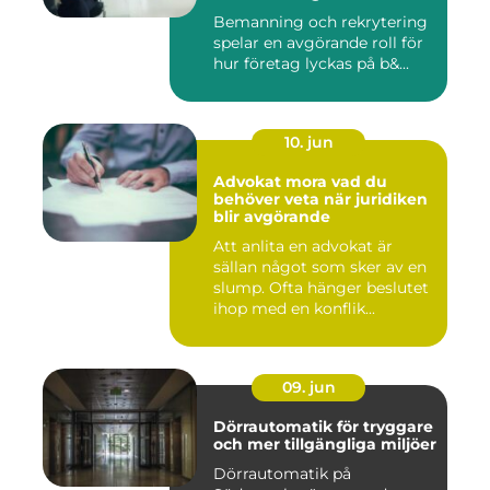
Bemanning och rekrytering
spelar en avgörande roll för
hur företag lyckas på b&...
10. jun
Advokat mora vad du
behöver veta när juridiken
blir avgörande
Att anlita en advokat är
sällan något som sker av en
slump. Ofta hänger beslutet
ihop med en konflik...
09. jun
Dörrautomatik för tryggare
och mer tillgängliga miljöer
Dörrautomatik på