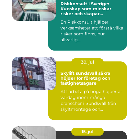
Riskkonsult i Sverige:
Kunskap som minskar
risker och skapar
möjligheter
En Riskkonsult hjälper
verksamheter att förstå vilka
risker som finns, hur
allvarlig...
30. jul
Skylift sundsvall säkra
höjder för företag och
fastighetsägare
Att arbeta på höga höjder är
vardag inom många
branscher i Sundsvall från
skyltmontage och
fasadmål...
15. jul