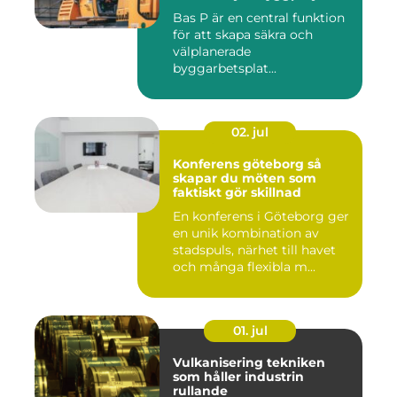
Bas P är en central funktion
för att skapa säkra och
välplanerade
byggarbetsplat...
02. jul
Konferens göteborg så
skapar du möten som
faktiskt gör skillnad
En konferens i Göteborg ger
en unik kombination av
stadspuls, närhet till havet
och många flexibla m...
01. jul
Vulkanisering tekniken
som håller industrin
rullande