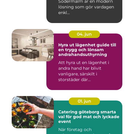
Södermalm är en modern
lösning som gör vardagen
enkl...
04. jun
Hyra ut lägenhet guide till
en trygg och lönsam
andrahandsuthyrning
Att hyra ut en lägenhet i
andra hand har blivit
vanligare, särskilt i
storstäder där
bostadsbristen ...
01. jun
Catering göteborg smarta
val för god mat och lyckade
event
När företag och