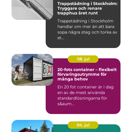
Trappstädning i Stockholm:
Tryggare och renare
trapphus året runt
Trappstädning i Stockholm
handlar om mer än att bara
sopa några steg och torka av
et...
08. jul
20-fots container – flexibelt
förvaringsutrymme för
många behov
En 20 fot container är i dag
en av de mest använda
standardlösningarna för
s&aum...
04. jul