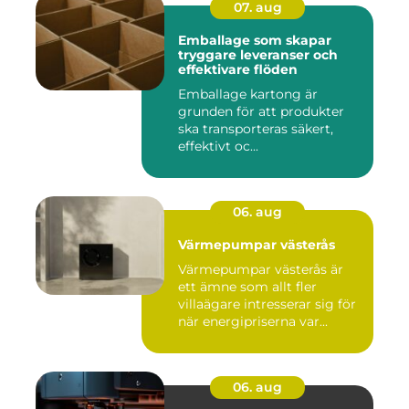
07. aug
Emballage som skapar
tryggare leveranser och
effektivare flöden
Emballage kartong är
grunden för att produkter
ska transporteras säkert,
effektivt oc...
06. aug
Värmepumpar västerås
Värmepumpar västerås är
ett ämne som allt fler
villaägare intresserar sig för
när energipriserna var...
06. aug