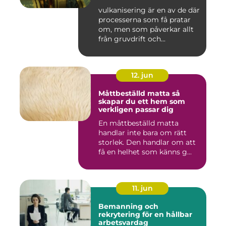
vulkanisering är en av de där
processerna som få pratar
om, men som påverkar allt
från gruvdrift och...
12. jun
Måttbeställd matta så
skapar du ett hem som
verkligen passar dig
En måttbeställd matta
handlar inte bara om rätt
storlek. Den handlar om att
få en helhet som känns g...
11. jun
Bemanning och
rekrytering för en hållbar
arbetsvardag