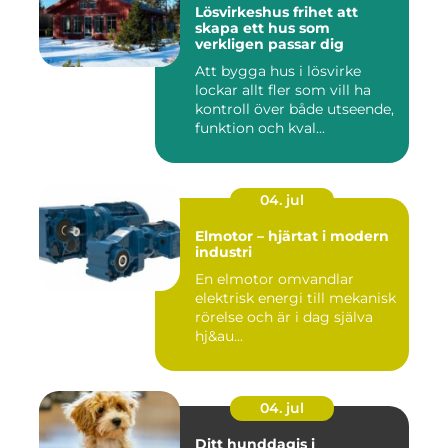
Lösvirkeshus frihet att
skapa ett hus som
verkligen passar dig
Att bygga hus i lösvirke
lockar allt fler som vill ha
kontroll över både utseende,
funktion och kval...
04. jul
Elmotor – hjärtat i modern
industri
En elmotor omvandlar
elektrisk energi till mekanisk
rörelse och är i dag själva
hj&au...
04. jul
Ditt hunddagis i