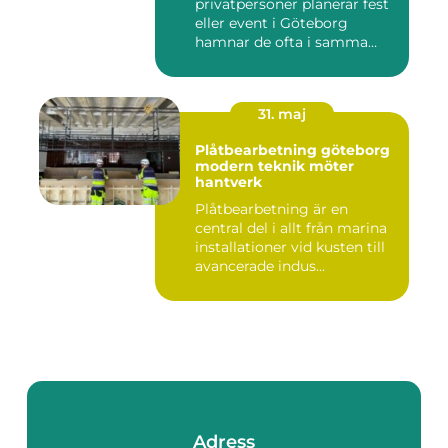
privatpersoner planerar fest
eller event i Göteborg
hamnar de ofta i samma
fråga: or...
31. maj
Plåtbearbetning göteborg
modern teknik möter
hantverk
Plåtbearbetning är en
central del i allt från marina
installationer vid kusten till
avancerade indus...
Adress