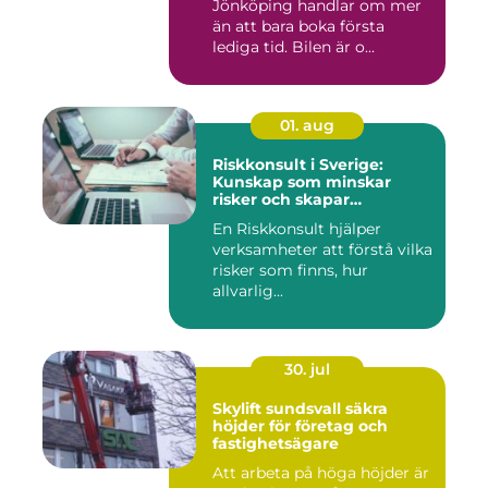
Jönköping handlar om mer
än att bara boka första
lediga tid. Bilen är o...
01. aug
Riskkonsult i Sverige:
Kunskap som minskar
risker och skapar
möjligheter
En Riskkonsult hjälper
verksamheter att förstå vilka
risker som finns, hur
allvarlig...
30. jul
Skylift sundsvall säkra
höjder för företag och
fastighetsägare
Att arbeta på höga höjder är