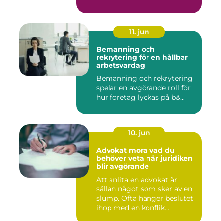
11. jun
Bemanning och
rekrytering för en hållbar
arbetsvardag
Bemanning och rekrytering
spelar en avgörande roll för
hur företag lyckas på b&...
10. jun
Advokat mora vad du
behöver veta när juridiken
blir avgörande
Att anlita en advokat är
sällan något som sker av en
slump. Ofta hänger beslutet
ihop med en konflik...