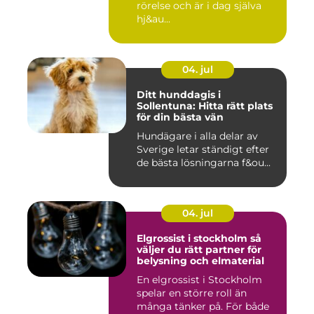
rörelse och är i dag själva
hj&au...
04. jul
Ditt hunddagis i
Sollentuna: Hitta rätt plats
för din bästa vän
Hundägare i alla delar av
Sverige letar ständigt efter
de bästa lösningarna f&ou...
04. jul
Elgrossist i stockholm så
väljer du rätt partner för
belysning och elmaterial
En elgrossist i Stockholm
spelar en större roll än
många tänker på. För både