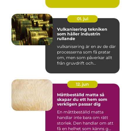
01. jul
Vulkanisering tekniken
som håller industrin
rullande
vulkanisering är en av de där
processerna som få pratar
om, men som påverkar allt
från gruvdrift och...
12. jun
Måttbeställd matta så
skapar du ett hem som
verkligen passar dig
En måttbeställd matta
handlar inte bara om rätt
storlek. Den handlar om att
få en helhet som känns g...