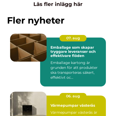
Läs fler inlägg här
Fler nyheter
07. aug
Emballage som skapar
tryggare leveranser och
effektivare flöden
Emballage kartong är
grunden för att produkter
ska transporteras säkert,
effektivt oc...
06. aug
Värmepumpar västerås
Värmepumpar västerås är