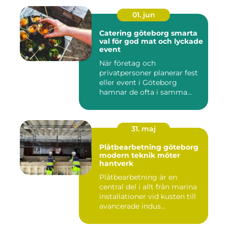
01. jun
Catering göteborg smarta
val för god mat och lyckade
event
När företag och
privatpersoner planerar fest
eller event i Göteborg
hamnar de ofta i samma
fråga: or...
31. maj
Plåtbearbetning göteborg
modern teknik möter
hantverk
Plåtbearbetning är en
central del i allt från marina
installationer vid kusten till
avancerade indus...