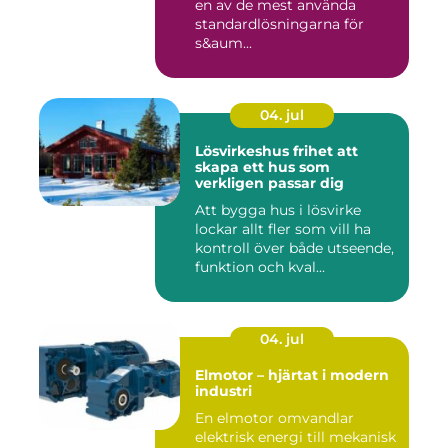
en av de mest använda
standardlösningarna för
s&aum...
04. jul
Lösvirkeshus frihet att
skapa ett hus som
verkligen passar dig
Att bygga hus i lösvirke
lockar allt fler som vill ha
kontroll över både utseende,
funktion och kval...
04. jul
Elmotor – hjärtat i modern
industri
En elmotor omvandlar
elektrisk energi till mekanisk