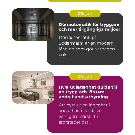
09. jun
Dörrautomatik för tryggare
och mer tillgängliga miljöer
Dörrautomatik på
Södermalm är en modern
lösning som gör vardagen
enkl...
04. jun
Hyra ut lägenhet guide till
en trygg och lönsam
andrahandsuthyrning
Att hyra ut en lägenhet i
andra hand har blivit
vanligare, särskilt i
storstäder där
bostadsbristen ...