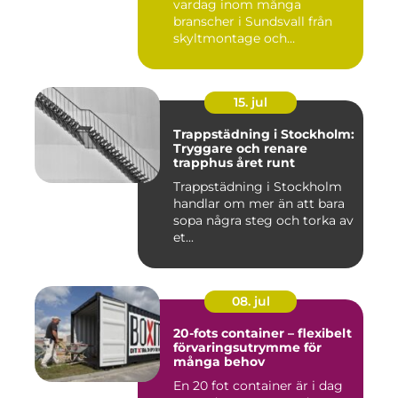
vardag inom många
branscher i Sundsvall från
skyltmontage och
fasadmål...
15. jul
Trappstädning i Stockholm:
Tryggare och renare
trapphus året runt
Trappstädning i Stockholm
handlar om mer än att bara
sopa några steg och torka av
et...
08. jul
20-fots container – flexibelt
förvaringsutrymme för
många behov
En 20 fot container är i dag