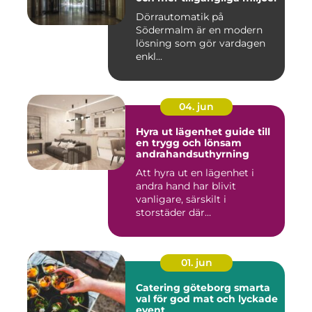
Dörrautomatik på
Södermalm är en modern
lösning som gör vardagen
enkl...
04. jun
Hyra ut lägenhet guide till
en trygg och lönsam
andrahandsuthyrning
Att hyra ut en lägenhet i
andra hand har blivit
vanligare, särskilt i
storstäder där
bostadsbristen ...
01. jun
Catering göteborg smarta
val för god mat och lyckade
event