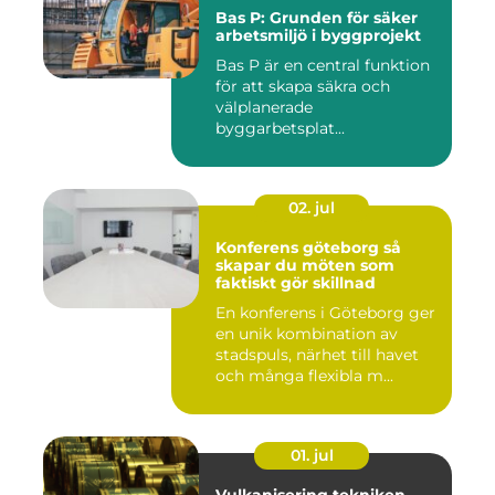
Bas P: Grunden för säker
arbetsmiljö i byggprojekt
Bas P är en central funktion
för att skapa säkra och
välplanerade
byggarbetsplat...
02. jul
Konferens göteborg så
skapar du möten som
faktiskt gör skillnad
En konferens i Göteborg ger
en unik kombination av
stadspuls, närhet till havet
och många flexibla m...
01. jul