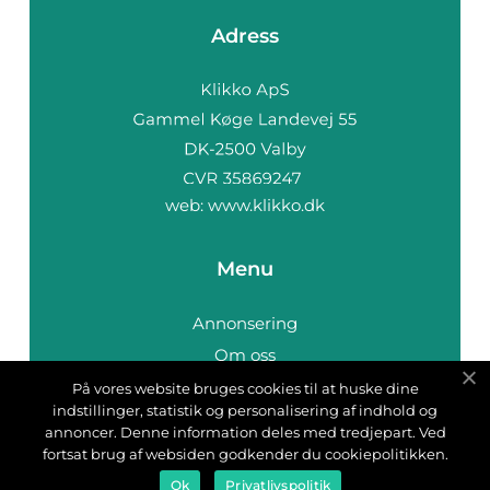
Adress
web:
www.klikko.dk
Menu
Annonsering
Om oss
Cookies
På vores website bruges cookies til at huske dine
indstillinger, statistik og personalisering af indhold og
Kontakta oss
annoncer. Denne information deles med tredjepart. Ved
Sitemap
fortsat brug af websiden godkender du cookiepolitikken.
Ok
Privatlivspolitik