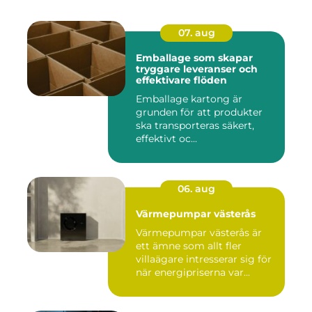
07. aug
Emballage som skapar
tryggare leveranser och
effektivare flöden
Emballage kartong är
grunden för att produkter
ska transporteras säkert,
effektivt oc...
06. aug
Värmepumpar västerås
Värmepumpar västerås är
ett ämne som allt fler
villaägare intresserar sig för
när energipriserna var...