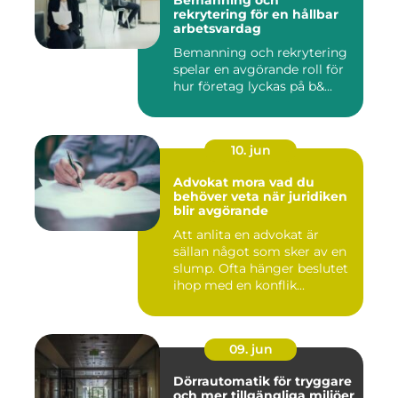
Bemanning och
rekrytering för en hållbar
arbetsvardag
Bemanning och rekrytering
spelar en avgörande roll för
hur företag lyckas på b&...
10. jun
Advokat mora vad du
behöver veta när juridiken
blir avgörande
Att anlita en advokat är
sällan något som sker av en
slump. Ofta hänger beslutet
ihop med en konflik...
09. jun
Dörrautomatik för tryggare
och mer tillgängliga miljöer