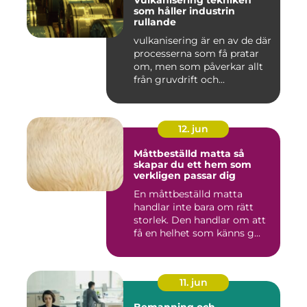
Vulkanisering tekniken
som håller industrin
rullande
vulkanisering är en av de där
processerna som få pratar
om, men som påverkar allt
från gruvdrift och...
12. jun
Måttbeställd matta så
skapar du ett hem som
verkligen passar dig
En måttbeställd matta
handlar inte bara om rätt
storlek. Den handlar om att
få en helhet som känns g...
11. jun