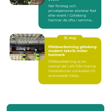
När företag och
privatpersoner planerar fest
eller event i Göteborg
hamnar de ofta i samma
fråga: or...
31. maj
Plåtbearbetning göteborg
modern teknik möter
hantverk
Plåtbearbetning är en
central del i allt från marina
installationer vid kusten till
avancerade indus...