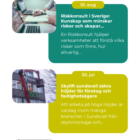
01. aug
Riskkonsult i Sverige:
Kunskap som minskar
risker och skapar
möjligheter
En Riskkonsult hjälper
verksamheter att förstå vilka
risker som finns, hur
allvarlig...
30. jul
Skylift sundsvall säkra
höjder för företag och
fastighetsägare
Att arbeta på höga höjder är
vardag inom många
branscher i Sundsvall från
skyltmontage och
fasadmål...