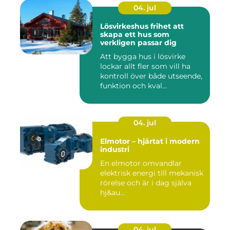
04. jul
Lösvirkeshus frihet att
skapa ett hus som
verkligen passar dig
Att bygga hus i lösvirke
lockar allt fler som vill ha
kontroll över både utseende,
funktion och kval...
04. jul
Elmotor – hjärtat i modern
industri
En elmotor omvandlar
elektrisk energi till mekanisk
rörelse och är i dag själva
hj&au...
04. jul