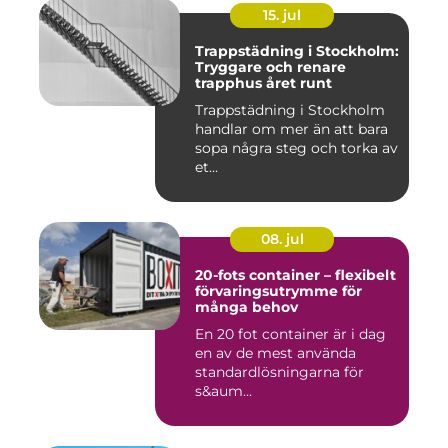
15. jul
Trappstädning i Stockholm:
Tryggare och renare
trapphus året runt
Trappstädning i Stockholm
handlar om mer än att bara
sopa några steg och torka av
et...
08. jul
20-fots container – flexibelt
förvaringsutrymme för
många behov
En 20 fot container är i dag
en av de mest använda
standardlösningarna för
s&aum...