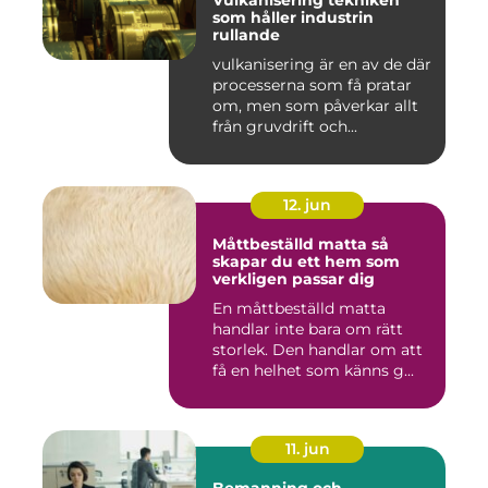
Vulkanisering tekniken
som håller industrin
rullande
vulkanisering är en av de där
processerna som få pratar
om, men som påverkar allt
från gruvdrift och...
12. jun
Måttbeställd matta så
skapar du ett hem som
verkligen passar dig
En måttbeställd matta
handlar inte bara om rätt
storlek. Den handlar om att
få en helhet som känns g...
11. jun