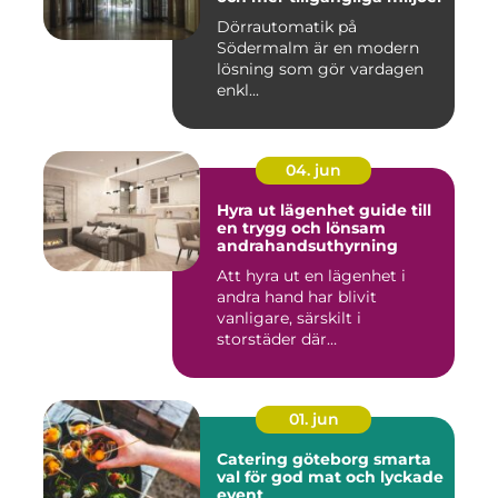
Dörrautomatik på
Södermalm är en modern
lösning som gör vardagen
enkl...
04. jun
Hyra ut lägenhet guide till
en trygg och lönsam
andrahandsuthyrning
Att hyra ut en lägenhet i
andra hand har blivit
vanligare, särskilt i
storstäder där
bostadsbristen ...
01. jun
Catering göteborg smarta
val för god mat och lyckade
event