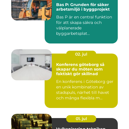
Bas P: Grunden för säker
arbetsmiljö i byggprojekt
Bas P är en central funktion
för att skapa säkra och
välplanerade
byggarbetsplat...
02. jul
Konferens göteborg så
skapar du möten som
faktiskt gör skillnad
En konferens i Göteborg ger
en unik kombination av
stadspuls, närhet till havet
och många flexibla m...
01. jul