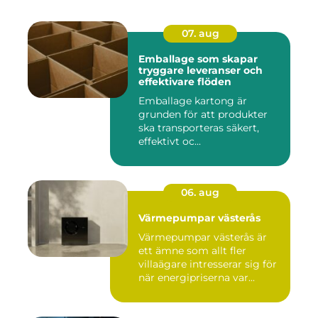
07. aug
Emballage som skapar
tryggare leveranser och
effektivare flöden
Emballage kartong är
grunden för att produkter
ska transporteras säkert,
effektivt oc...
06. aug
Värmepumpar västerås
Värmepumpar västerås är
ett ämne som allt fler
villaägare intresserar sig för
när energipriserna var...