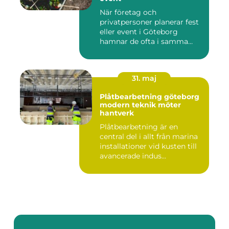
När företag och
privatpersoner planerar fest
eller event i Göteborg
hamnar de ofta i samma
fråga: or...
31. maj
Plåtbearbetning göteborg
modern teknik möter
hantverk
Plåtbearbetning är en
central del i allt från marina
installationer vid kusten till
avancerade indus...