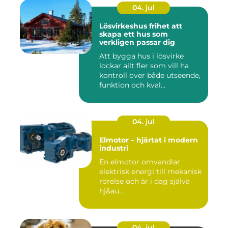
04. jul
Lösvirkeshus frihet att
skapa ett hus som
verkligen passar dig
Att bygga hus i lösvirke
lockar allt fler som vill ha
kontroll över både utseende,
funktion och kval...
04. jul
Elmotor – hjärtat i modern
industri
En elmotor omvandlar
elektrisk energi till mekanisk
rörelse och är i dag själva
hj&au...
04. jul