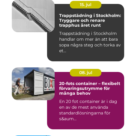
15. jul
Trappstädning i Stockholm:
Tryggare och renare
trapphus året runt
Trappstädning i Stockholm
handlar om mer än att bara
sopa några steg och torka av
et...
08. jul
20-fots container – flexibelt
förvaringsutrymme för
många behov
En 20 fot container är i dag
en av de mest använda
standardlösningarna för
s&aum...