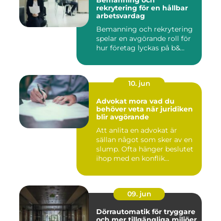
Bemanning och
rekrytering för en hållbar
arbetsvardag
Bemanning och rekrytering
spelar en avgörande roll för
hur företag lyckas på b&...
10. jun
Advokat mora vad du
behöver veta när juridiken
blir avgörande
Att anlita en advokat är
sällan något som sker av en
slump. Ofta hänger beslutet
ihop med en konflik...
09. jun
Dörrautomatik för tryggare
och mer tillgängliga miljöer