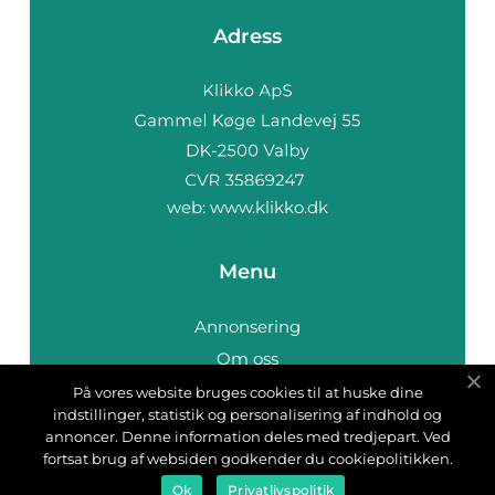
Adress
web:
www.klikko.dk
Menu
Annonsering
Om oss
Cookies
På vores website bruges cookies til at huske dine
indstillinger, statistik og personalisering af indhold og
Kontakta oss
annoncer. Denne information deles med tredjepart. Ved
Sitemap
fortsat brug af websiden godkender du cookiepolitikken.
Ok
Privatlivspolitik