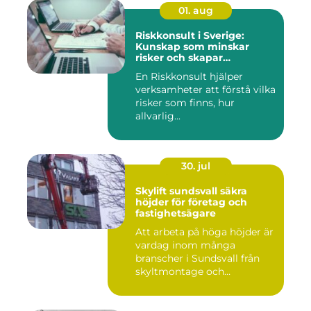
01. aug
Riskkonsult i Sverige:
Kunskap som minskar
risker och skapar
möjligheter
En Riskkonsult hjälper
verksamheter att förstå vilka
risker som finns, hur
allvarlig...
30. jul
Skylift sundsvall säkra
höjder för företag och
fastighetsägare
Att arbeta på höga höjder är
vardag inom många
branscher i Sundsvall från
skyltmontage och
fasadmål...