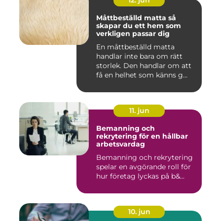
12. jun
Måttbeställd matta så
skapar du ett hem som
verkligen passar dig
En måttbeställd matta
handlar inte bara om rätt
storlek. Den handlar om att
få en helhet som känns g...
11. jun
Bemanning och
rekrytering för en hållbar
arbetsvardag
Bemanning och rekrytering
spelar en avgörande roll för
hur företag lyckas på b&...
10. jun