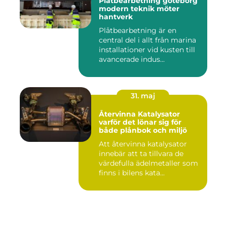
Plåtbearbetning göteborg
modern teknik möter
hantverk
Plåtbearbetning är en
central del i allt från marina
installationer vid kusten till
avancerade indus...
31. maj
Återvinna Katalysator
varför det lönar sig för
både plånbok och miljö
Att återvinna katalysator
innebär att ta tillvara de
värdefulla ädelmetaller som
finns i bilens kata...