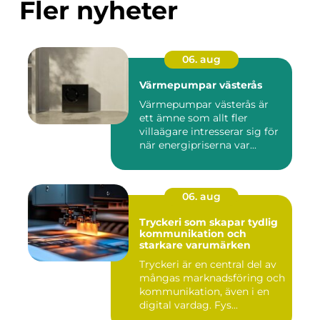
Fler nyheter
06. aug
Värmepumpar västerås
Värmepumpar västerås är
ett ämne som allt fler
villaägare intresserar sig för
när energipriserna var...
06. aug
Tryckeri som skapar tydlig
kommunikation och
starkare varumärken
Tryckeri är en central del av
mångas marknadsföring och
kommunikation, även i en
digital vardag. Fys...