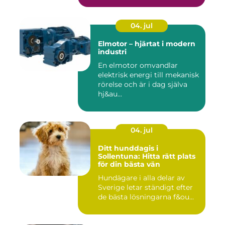
04. jul
Elmotor – hjärtat i modern
industri
En elmotor omvandlar
elektrisk energi till mekanisk
rörelse och är i dag själva
hj&au...
04. jul
Ditt hunddagis i
Sollentuna: Hitta rätt plats
för din bästa vän
Hundägare i alla delar av
Sverige letar ständigt efter
de bästa lösningarna f&ou...