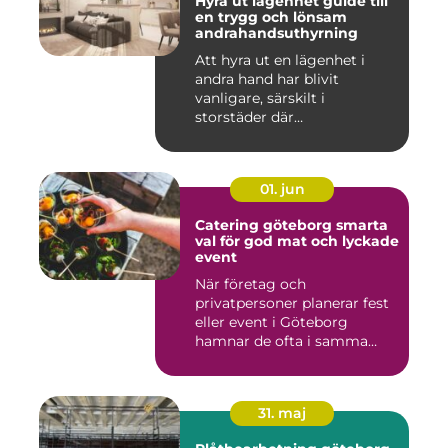
Hyra ut lägenhet guide till
en trygg och lönsam
andrahandsuthyrning
Att hyra ut en lägenhet i
andra hand har blivit
vanligare, särskilt i
storstäder där
bostadsbristen ...
01. jun
Catering göteborg smarta
val för god mat och lyckade
event
När företag och
privatpersoner planerar fest
eller event i Göteborg
hamnar de ofta i samma
fråga: or...
31. maj