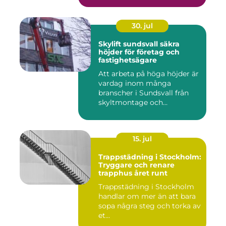
30. jul
Skylift sundsvall säkra
höjder för företag och
fastighetsägare
Att arbeta på höga höjder är
vardag inom många
branscher i Sundsvall från
skyltmontage och
fasadmål...
15. jul
Trappstädning i Stockholm:
Tryggare och renare
trapphus året runt
Trappstädning i Stockholm
handlar om mer än att bara
sopa några steg och torka av
et...