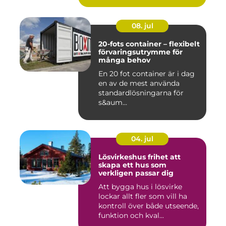
08. jul
20-fots container – flexibelt
förvaringsutrymme för
många behov
En 20 fot container är i dag
en av de mest använda
standardlösningarna för
s&aum...
04. jul
Lösvirkeshus frihet att
skapa ett hus som
verkligen passar dig
Att bygga hus i lösvirke
lockar allt fler som vill ha
kontroll över både utseende,
funktion och kval...