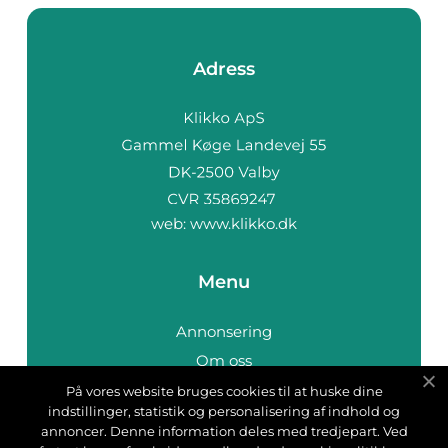
Adress
web:
www.klikko.dk
Menu
Annonsering
Om oss
Cookies
På vores website bruges cookies til at huske dine
indstillinger, statistik og personalisering af indhold og
Kontakta oss
annoncer. Denne information deles med tredjepart. Ved
Sitemap