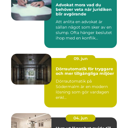
Advokat mora vad du
behöver veta när juridiken
blir avgörande
Att anlita en advokat är
sällan något som sker av en
slump. Ofta hänger beslutet
ihop med en konflik...
09. jun
Dörrautomatik för tryggare
och mer tillgängliga miljöer
Dörrautomatik på
Södermalm är en modern
lösning som gör vardagen
enkl...
04. jun