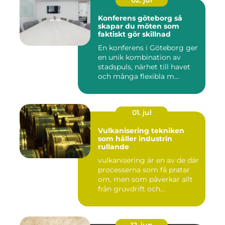
02. jul
Konferens göteborg så
skapar du möten som
faktiskt gör skillnad
En konferens i Göteborg ger
en unik kombination av
stadspuls, närhet till havet
och många flexibla m...
01. jul
Vulkanisering tekniken
som håller industrin
rullande
vulkanisering är en av de där
processerna som få pratar
om, men som påverkar allt
från gruvdrift och...