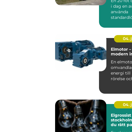
En 20 fot 
i dag en 
använda
standardl
för s&aum.
04. j
Elmotor – 
modern in
En elmoto
omvandlar
energi til
rörelse oc
själva hj&a
04. j
Elgrossist 
stockholm så väl
du rätt pa
belysning