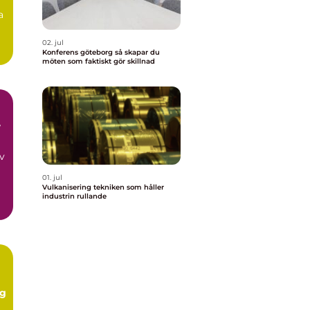
a
02. jul
Konferens göteborg så skapar du
möten som faktiskt gör skillnad
r
av
01. jul
Vulkanisering tekniken som håller
industrin rullande
ag