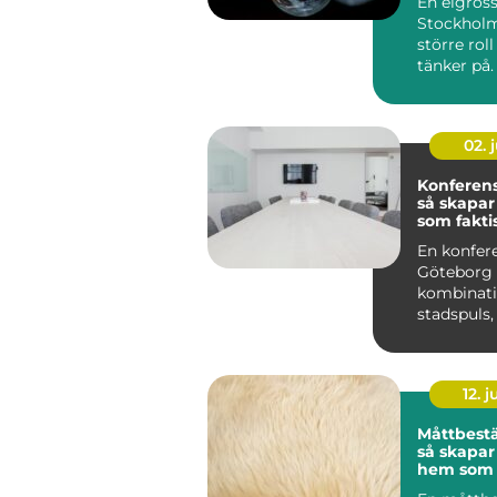
En elgrossi
elmateria
Stockholm
större rol
tänker på.
privatper
före...
02. j
Konferen
så skapa
som fakti
skillnad
En konfere
Göteborg 
kombinati
stadspuls, 
havet oc
flexibla m..
12. j
Måttbestä
så skapar
hem som 
passar di