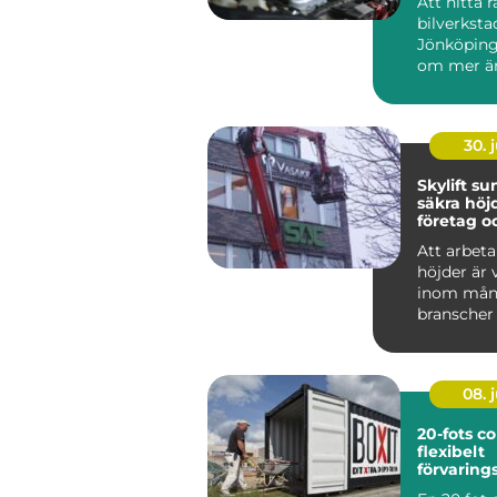
Att hitta r
bilverkstad
Jönköping
om mer än
boka först
Bilen är o..
30. j
Skylift su
säkra höjd
företag o
fastighet
Att arbet
höjder är
inom må
branscher 
från skyl
och fasadm
08. j
20-fots co
flexibelt
förvarin
för mång