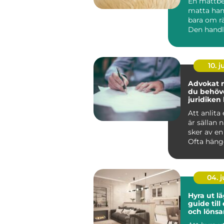
En måttbe
matta han
bara om rä
Den handl
en helhet
g...
10. 
Advokat mo
du behöve
juridiken 
avgörand
Att anlita
är sällan
sker av en
Ofta häng
ihop med e
04. 
Hyra ut l
guide till
och löns
andrahan