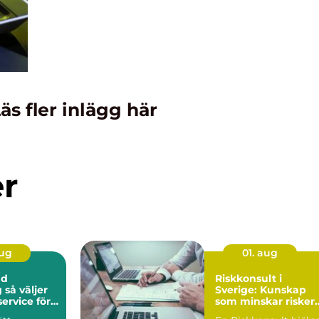
äs fler inlägg här
er
aug
01. aug
ad
Riskkonsult i
er
Sverige: Kunskap
ervice för
som minskar risker
och skapar