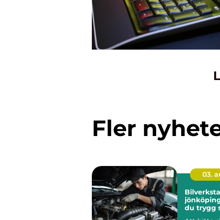
L
Fler nyhet
03. 
Bilverkst
jönköping så välj
du trygg s
bilen