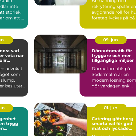
ställd
Bemanning och
dlar inte
rekrytering spelar en
tt storlek.
avgörande roll för h
ar om att få
företag lyckas på b&..
 som känns
jun
09. jun
ra vad
Dörrautomatik för
r veta när
tryggare och mer
blir
tillgängliga miljöer
e
 en advokat
Dörrautomatik på
 något som
Södermalm är en
 slump.
modern lösning so
er beslutet
gör vardagen enkl...
n konflik...
jun
01. jun
ägenhet
Catering göteborg
 en trygg
smarta val för god
am
mat och lyckade
dsuthyrnin
event