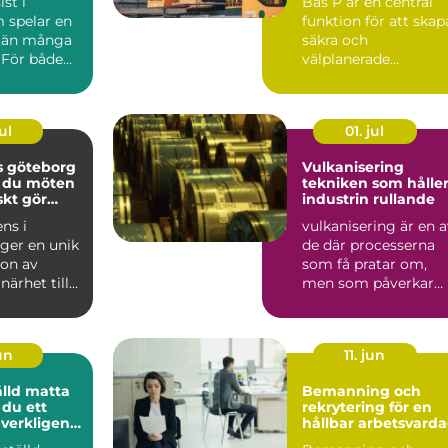
st i
Bas P är en central
l
 spelar en
funktion för att skap
l än många
säkra och
 För både
välplanerade
soner och
byggarbetsplat...
ul
01. jul
s göteborg
Vulkanisering
r du möten
tekniken som hålle
skt gör
industrin rullande
ns i
vulkanisering är en 
ger en unik
de där processerna
on av
som få pratar om,
närhet till
men som påverkar
h många
allt från gruvdrift
.
och...
un
11. jun
lld matta
Bemanning och
 du ett
rekrytering för en
verkligen
hållbar arbetsvard
g