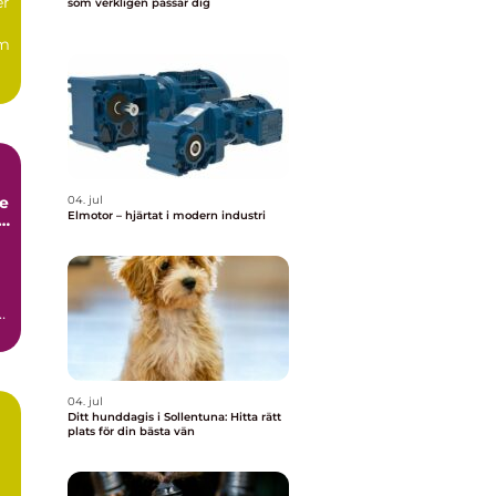
er
som verkligen passar dig
om
e
04. jul
Elmotor – hjärtat i modern industri
s
04. jul
Ditt hunddagis i Sollentuna: Hitta rätt
plats för din bästa vän