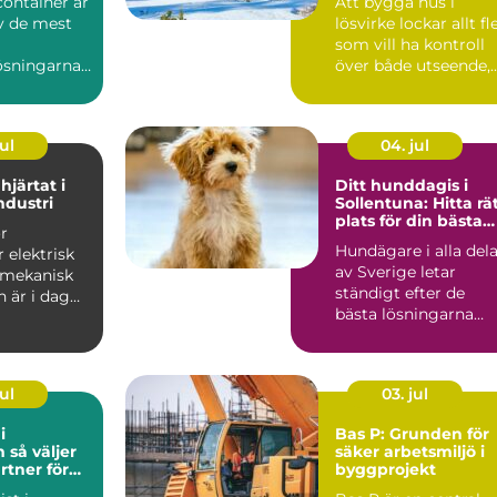
container är
Att bygga hus i
av de mest
lösvirke lockar allt fl
som vill ha kontroll
ösningarna
över både utseende,
..
funktion och kval...
ul
04. jul
hjärtat i
Ditt hunddagis i
dustri
Sollentuna: Hitta rä
plats för din bästa
r
vän
Hundägare i alla del
 elektrisk
av Sverige letar
l mekanisk
ständigt efter de
h är i dag
bästa lösningarna
u...
f&ou...
ul
03. jul
i
Bas P: Grunden för
jer
säker arbetsmiljö i
rtner för
byggprojekt
 och