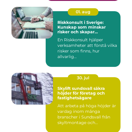
01. aug
Riskkonsult i Sverige:
Kunskap som minskar
risker och skapar
möjligheter
En Riskkonsult hjälper
verksamheter att förstå vilka
risker som finns, hur
allvarlig...
30. jul
Skylift sundsvall säkra
höjder för företag och
fastighetsägare
Att arbeta på höga höjder är
vardag inom många
branscher i Sundsvall från
skyltmontage och
fasadmål...