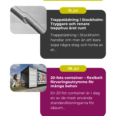
15. jul
Trappstädning i Stockholm:
Tryggare och renare
trapphus året runt
Trappstädning i Stockholm
handlar om mer än att bara
sopa några steg och torka av
et...
08. jul
20-fots container – flexibelt
förvaringsutrymme för
många behov
En 20 fot container är i dag
en av de mest använda
standardlösningarna för
s&aum...