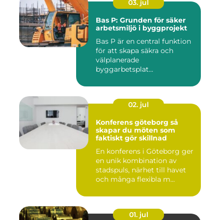
03. jul
Bas P: Grunden för säker
arbetsmiljö i byggprojekt
Bas P är en central funktion
för att skapa säkra och
välplanerade
byggarbetsplat...
02. jul
Konferens göteborg så
skapar du möten som
faktiskt gör skillnad
En konferens i Göteborg ger
en unik kombination av
stadspuls, närhet till havet
och många flexibla m...
01. jul