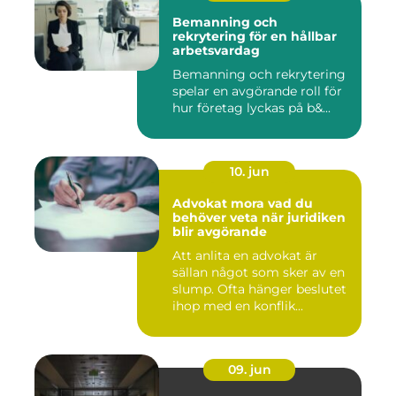
Bemanning och
rekrytering för en hållbar
arbetsvardag
Bemanning och rekrytering
spelar en avgörande roll för
hur företag lyckas på b&...
10. jun
Advokat mora vad du
behöver veta när juridiken
blir avgörande
Att anlita en advokat är
sällan något som sker av en
slump. Ofta hänger beslutet
ihop med en konflik...
09. jun