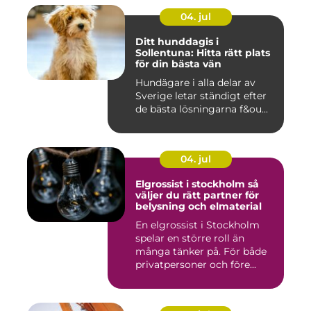
04. jul
Ditt hunddagis i
Sollentuna: Hitta rätt plats
för din bästa vän
Hundägare i alla delar av
Sverige letar ständigt efter
de bästa lösningarna f&ou...
04. jul
Elgrossist i stockholm så
väljer du rätt partner för
belysning och elmaterial
En elgrossist i Stockholm
spelar en större roll än
många tänker på. För både
privatpersoner och före...