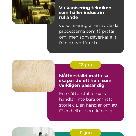
Vulkanisering tekniken
som håller industrin
rullande
vulkanisering är en av de där
processerna som få pratar
om, men som påverkar allt
från gruvdrift och...
12. jun
Måttbeställd matta så
skapar du ett hem som
verkligen passar dig
En måttbeställd matta
handlar inte bara om rätt
storlek. Den handlar om att
få en helhet som känns g...
11. jun