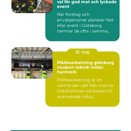
val för god mat och lyckade
event
När företag och
privatpersoner planerar fest
eller event i Göteborg
hamnar de ofta i samma
fråga: or...
31. maj
Plåtbearbetning göteborg
modern teknik möter
hantverk
Plåtbearbetning är en
central del i allt från marina
installationer vid kusten till
avancerade indus...