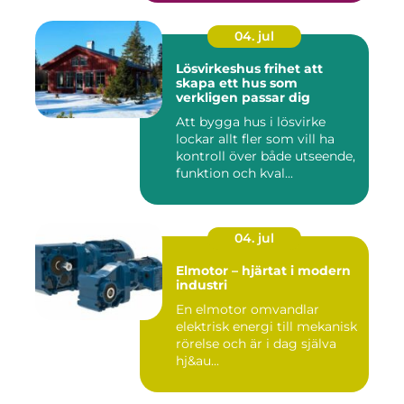
04. jul
Lösvirkeshus frihet att
skapa ett hus som
verkligen passar dig
Att bygga hus i lösvirke
lockar allt fler som vill ha
kontroll över både utseende,
funktion och kval...
04. jul
Elmotor – hjärtat i modern
industri
En elmotor omvandlar
elektrisk energi till mekanisk
rörelse och är i dag själva
hj&au...