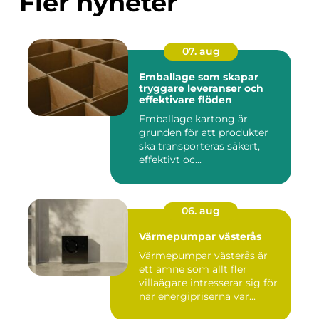
Fler nyheter
07. aug
Emballage som skapar
tryggare leveranser och
effektivare flöden
Emballage kartong är
grunden för att produkter
ska transporteras säkert,
effektivt oc...
06. aug
Värmepumpar västerås
Värmepumpar västerås är
ett ämne som allt fler
villaägare intresserar sig för
när energipriserna var...