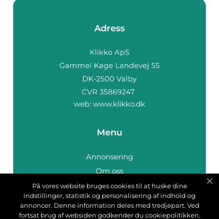
Adress
web:
www.klikko.dk
Menu
Annonsering
Om oss
Cookies
På vores website bruges cookies til at huske dine
indstillinger, statistik og personalisering af indhold og
Kontakta oss
annoncer. Denne information deles med tredjepart. Ved
Sitemap
fortsat brug af websiden godkender du cookiepolitikken.