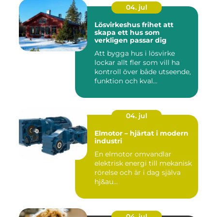
04. jul
Lösvirkeshus frihet att
skapa ett hus som
verkligen passar dig
Att bygga hus i lösvirke
lockar allt fler som vill ha
kontroll över både utseende,
funktion och kval...
04. jul
Elmotor – hjärtat i modern
industri
En elmotor omvandlar
elektrisk energi till mekanisk
rörelse och är i dag själva
hj&au...
04. jul