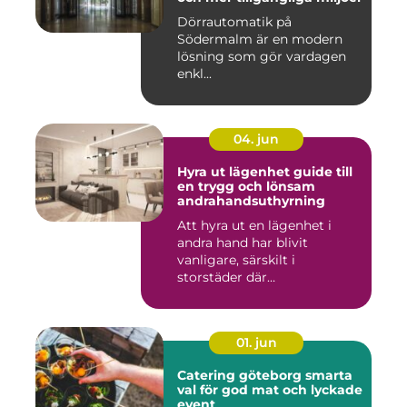
Dörrautomatik på
Södermalm är en modern
lösning som gör vardagen
enkl...
04. jun
Hyra ut lägenhet guide till
en trygg och lönsam
andrahandsuthyrning
Att hyra ut en lägenhet i
andra hand har blivit
vanligare, särskilt i
storstäder där
bostadsbristen ...
01. jun
Catering göteborg smarta
val för god mat och lyckade
event