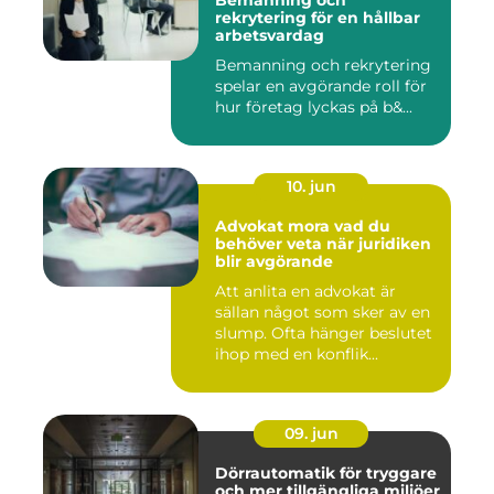
Bemanning och
rekrytering för en hållbar
arbetsvardag
Bemanning och rekrytering
spelar en avgörande roll för
hur företag lyckas på b&...
10. jun
Advokat mora vad du
behöver veta när juridiken
blir avgörande
Att anlita en advokat är
sällan något som sker av en
slump. Ofta hänger beslutet
ihop med en konflik...
09. jun
Dörrautomatik för tryggare
och mer tillgängliga miljöer