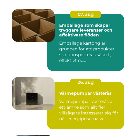
07. aug
Emballage som skapar
tryggare leveranser och
effektivare flöden
Emballage kartong är
grunden för att produkter
ska transporteras säkert,
effektivt oc...
06. aug
Värmepumpar västerås
Värmepumpar västerås är
ett ämne som allt fler
villaägare intresserar sig för
när energipriserna var...