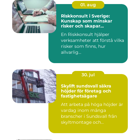
01. aug
Riskkonsult i Sverige:
Kunskap som minskar
risker och skapar
möjligheter
En Riskkonsult hjälper
verksamheter att förstå vilka
risker som finns, hur
allvarlig...
30. jul
Skylift sundsvall säkra
höjder för företag och
fastighetsägare
Att arbeta på höga höjder är
vardag inom många
branscher i Sundsvall från
skyltmontage och
fasadmål...