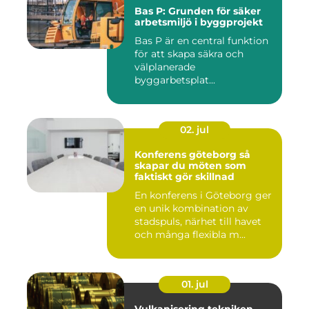
Bas P: Grunden för säker
arbetsmiljö i byggprojekt
Bas P är en central funktion
för att skapa säkra och
välplanerade
byggarbetsplat...
02. jul
Konferens göteborg så
skapar du möten som
faktiskt gör skillnad
En konferens i Göteborg ger
en unik kombination av
stadspuls, närhet till havet
och många flexibla m...
01. jul