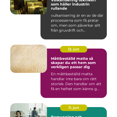
Vulkanisering tekniken
som håller industrin
rullande
vulkanisering är en av de där
processerna som få pratar
om, men som påverkar allt
från gruvdrift och...
12. jun
Måttbeställd matta så
skapar du ett hem som
verkligen passar dig
En måttbeställd matta
handlar inte bara om rätt
storlek. Den handlar om att
få en helhet som känns g...
11. jun