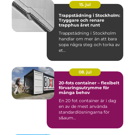
15. jul
Trappstädning i Stockholm:
Tryggare och renare
trapphus året runt
Trappstädning i Stockholm
handlar om mer än att bara
sopa några steg och torka av
et...
08. jul
20-fots container – flexibelt
förvaringsutrymme för
många behov
En 20 fot container är i dag
en av de mest använda
standardlösningarna för
s&aum...