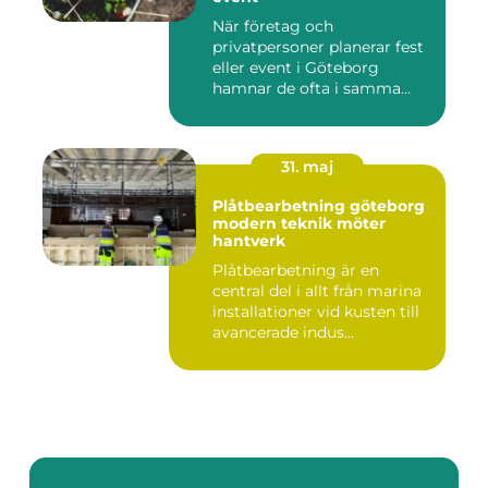
När företag och
privatpersoner planerar fest
eller event i Göteborg
hamnar de ofta i samma
fråga: or...
31. maj
Plåtbearbetning göteborg
modern teknik möter
hantverk
Plåtbearbetning är en
central del i allt från marina
installationer vid kusten till
avancerade indus...