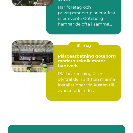
När företag och
privatpersoner planerar fest
eller event i Göteborg
hamnar de ofta i samma
fråga: or...
31. maj
Plåtbearbetning göteborg
modern teknik möter
hantverk
Plåtbearbetning är en
central del i allt från marina
installationer vid kusten till
avancerade indus...