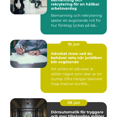
Bemanning och
rekrytering för en hållbar
arbetsvardag
Bemanning och rekrytering
spelar en avgörande roll för
hur företag lyckas på b&...
10. jun
Advokat mora vad du
behöver veta när juridiken
blir avgörande
Att anlita en advokat är
sällan något som sker av en
slump. Ofta hänger beslutet
ihop med en konflik...
09. jun
Dörrautomatik för tryggare
och mer tillgängliga miljöer