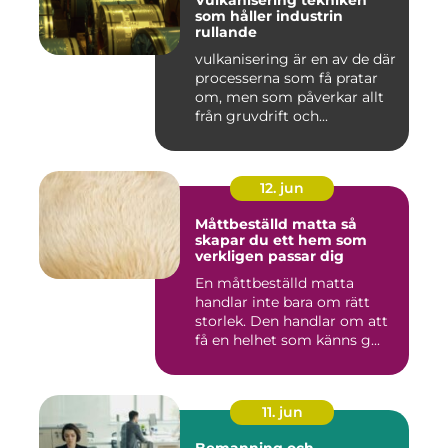
Vulkanisering tekniken
som håller industrin
rullande
vulkanisering är en av de där
processerna som få pratar
om, men som påverkar allt
från gruvdrift och...
12. jun
Måttbeställd matta så
skapar du ett hem som
verkligen passar dig
En måttbeställd matta
handlar inte bara om rätt
storlek. Den handlar om att
få en helhet som känns g...
11. jun