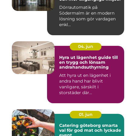
Dörrautomatik på
Södermalm är en modern
lösning som gör vardagen
enkl...
04. jun
Hyra ut lägenhet guide till
en trygg och lönsam
andrahandsuthyrning
Att hyra ut en lägenhet i
andra hand har blivit
vanligare, särskilt i
storstäder där
bostadsbristen ...
01. jun
Catering göteborg smarta
val för god mat och lyckade
event