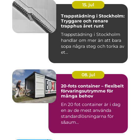
15. jul
Trappstädning i Stockholm:
Tryggare och renare
trapphus året runt
Trappstädning i Stockholm
handlar om mer än att bara
sopa några steg och torka av
et...
08. jul
20-fots container – flexibelt
förvaringsutrymme för
många behov
En 20 fot container är i dag
en av de mest använda
standardlösningarna för
s&aum...