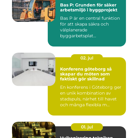
Bas P: Grunden för säker
arbetsmiljö i byggprojekt
Bas P är en central funktion
för att skapa säkra och
välplanerade
byggarbetsplat...
02. jul
Konferens göteborg så
skapar du möten som
faktiskt gör skillnad
En konferens i Göteborg ger
en unik kombination av
stadspuls, närhet till havet
och många flexibla m...
01. jul