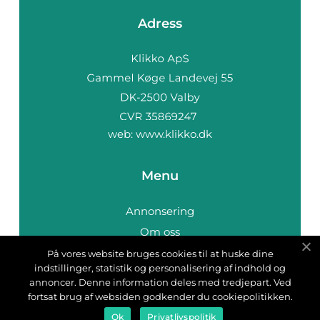
Adress
web:
www.klikko.dk
Menu
Annonsering
Om oss
Cookies
På vores website bruges cookies til at huske dine
indstillinger, statistik og personalisering af indhold og
Kontakta oss
annoncer. Denne information deles med tredjepart. Ved
Sitemap
fortsat brug af websiden godkender du cookiepolitikken.
Ok
Privatlivspolitik