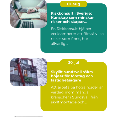
01. aug
Riskkonsult i Sverige:
Kunskap som minskar
risker och skapar
möjligheter
En Riskkonsult hjälper
verksamheter att förstå vilka
risker som finns, hur
allvarlig...
30. jul
Skylift sundsvall säkra
höjder för företag och
fastighetsägare
Att arbeta på höga höjder är
vardag inom många
branscher i Sundsvall från
skyltmontage och
fasadmål...