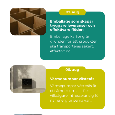
07. aug
Emballage som skapar
tryggare leveranser och
effektivare flöden
Emballage kartong är
grunden för att produkter
ska transporteras säkert,
effektivt oc...
06. aug
Värmepumpar västerås
Värmepumpar västerås är
ett ämne som allt fler
villaägare intresserar sig för
när energipriserna var...