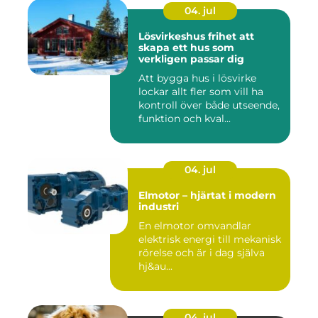
04. jul
Lösvirkeshus frihet att
skapa ett hus som
verkligen passar dig
Att bygga hus i lösvirke
lockar allt fler som vill ha
kontroll över både utseende,
funktion och kval...
04. jul
Elmotor – hjärtat i modern
industri
En elmotor omvandlar
elektrisk energi till mekanisk
rörelse och är i dag själva
hj&au...
04. jul