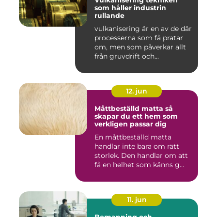
Vulkanisering tekniken
som håller industrin
rullande
vulkanisering är en av de där
processerna som få pratar
om, men som påverkar allt
från gruvdrift och...
12. jun
Måttbeställd matta så
skapar du ett hem som
verkligen passar dig
En måttbeställd matta
handlar inte bara om rätt
storlek. Den handlar om att
få en helhet som känns g...
11. jun