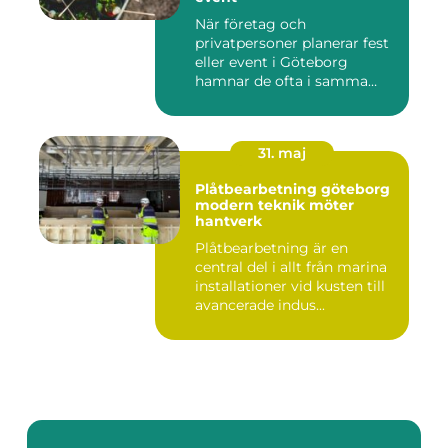
När företag och
privatpersoner planerar fest
eller event i Göteborg
hamnar de ofta i samma
fråga: or...
31. maj
Plåtbearbetning göteborg
modern teknik möter
hantverk
Plåtbearbetning är en
central del i allt från marina
installationer vid kusten till
avancerade indus...