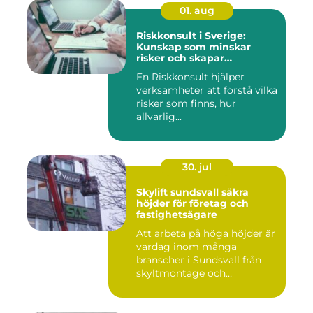
01. aug
Riskkonsult i Sverige:
Kunskap som minskar
risker och skapar
möjligheter
En Riskkonsult hjälper
verksamheter att förstå vilka
risker som finns, hur
allvarlig...
30. jul
Skylift sundsvall säkra
höjder för företag och
fastighetsägare
Att arbeta på höga höjder är
vardag inom många
branscher i Sundsvall från
skyltmontage och
fasadmål...