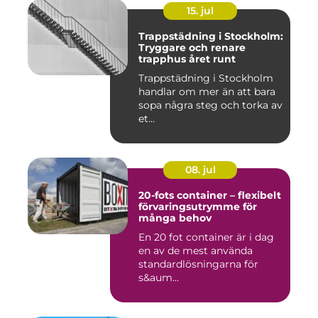
15. jul
Trappstädning i Stockholm:
Tryggare och renare
trapphus året runt
Trappstädning i Stockholm
handlar om mer än att bara
sopa några steg och torka av
et...
08. jul
20-fots container – flexibelt
förvaringsutrymme för
många behov
En 20 fot container är i dag
en av de mest använda
standardlösningarna för
s&aum...