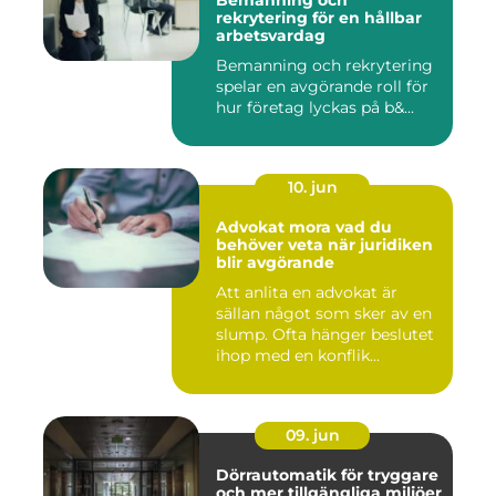
Bemanning och
rekrytering för en hållbar
arbetsvardag
Bemanning och rekrytering
spelar en avgörande roll för
hur företag lyckas på b&...
10. jun
Advokat mora vad du
behöver veta när juridiken
blir avgörande
Att anlita en advokat är
sällan något som sker av en
slump. Ofta hänger beslutet
ihop med en konflik...
09. jun
Dörrautomatik för tryggare
och mer tillgängliga miljöer