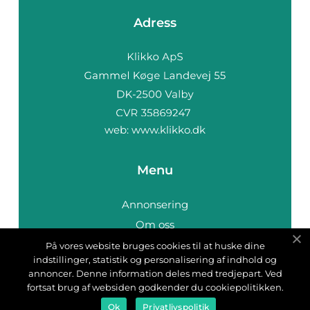
Adress
web:
www.klikko.dk
Menu
Annonsering
Om oss
Cookies
På vores website bruges cookies til at huske dine
indstillinger, statistik og personalisering af indhold og
Kontakta oss
annoncer. Denne information deles med tredjepart. Ved
Sitemap
fortsat brug af websiden godkender du cookiepolitikken.
Ok
Privatlivspolitik