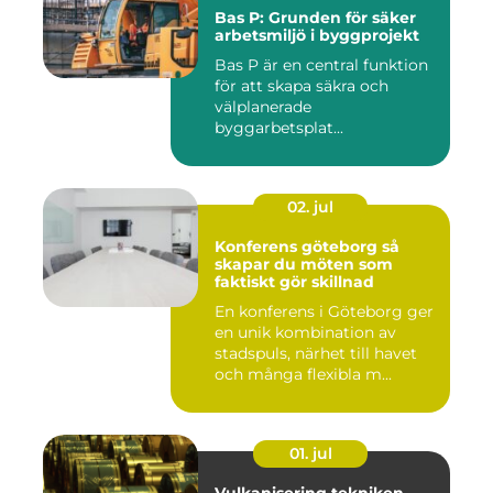
Bas P: Grunden för säker
arbetsmiljö i byggprojekt
Bas P är en central funktion
för att skapa säkra och
välplanerade
byggarbetsplat...
02. jul
Konferens göteborg så
skapar du möten som
faktiskt gör skillnad
En konferens i Göteborg ger
en unik kombination av
stadspuls, närhet till havet
och många flexibla m...
01. jul