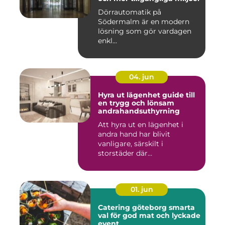
Dörrautomatik på
Södermalm är en modern
lösning som gör vardagen
enkl...
04. jun
Hyra ut lägenhet guide till
en trygg och lönsam
andrahandsuthyrning
Att hyra ut en lägenhet i
andra hand har blivit
vanligare, särskilt i
storstäder där
bostadsbristen ...
01. jun
Catering göteborg smarta
val för god mat och lyckade
event