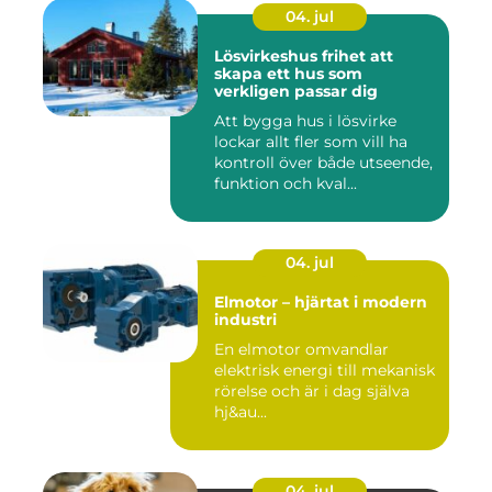
04. jul
Lösvirkeshus frihet att
skapa ett hus som
verkligen passar dig
Att bygga hus i lösvirke
lockar allt fler som vill ha
kontroll över både utseende,
funktion och kval...
04. jul
Elmotor – hjärtat i modern
industri
En elmotor omvandlar
elektrisk energi till mekanisk
rörelse och är i dag själva
hj&au...
04. jul