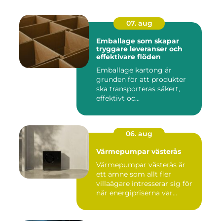
07. aug
Emballage som skapar
tryggare leveranser och
effektivare flöden
Emballage kartong är
grunden för att produkter
ska transporteras säkert,
effektivt oc...
06. aug
Värmepumpar västerås
Värmepumpar västerås är
ett ämne som allt fler
villaägare intresserar sig för
när energipriserna var...