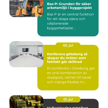
Bas P: Grunden för säker
arbetsmiljö i byggprojekt
Bas P är en central funktion
för att skapa säkra och
välplanerade
byggarbetsplat...
02. jul
Konferens göteborg så
skapar du möten som
faktiskt gör skillnad
En konferens i Göteborg ger
en unik kombination av
stadspuls, närhet till havet
och många flexibla m...
01. jul