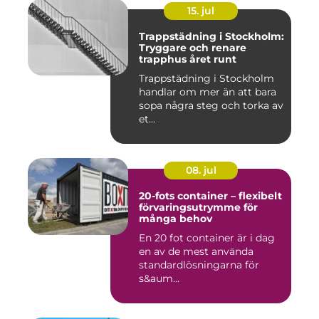
15. jul
Trappstädning i Stockholm:
Tryggare och renare
trapphus året runt
Trappstädning i Stockholm
handlar om mer än att bara
sopa några steg och torka av
et...
08. jul
20-fots container – flexibelt
förvaringsutrymme för
många behov
En 20 fot container är i dag
en av de mest använda
standardlösningarna för
s&aum...