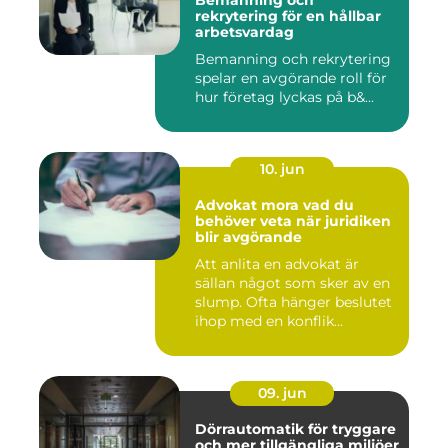
Bemanning och
rekrytering för en hållbar
arbetsvardag
Bemanning och rekrytering
spelar en avgörande roll för
hur företag lyckas på b&...
10. jun
Advokat mora vad du
behöver veta när juridiken
blir avgörande
Att anlita en advokat är
sällan något som sker av en
slump. Ofta hänger beslutet
ihop med en konflik...
09. jun
Dörrautomatik för tryggare
och mer tillgängliga miljöer