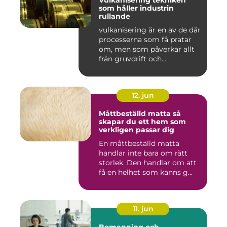
Vulkanisering tekniken
som håller industrin
rullande
vulkanisering är en av de där
processerna som få pratar
om, men som påverkar allt
från gruvdrift och...
12. jun
Måttbeställd matta så
skapar du ett hem som
verkligen passar dig
En måttbeställd matta
handlar inte bara om rätt
storlek. Den handlar om att
få en helhet som känns g...
11. jun