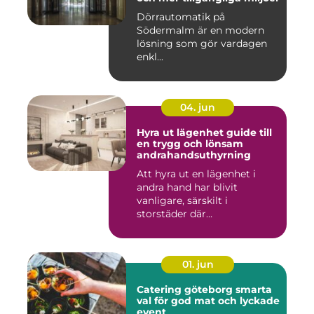
Dörrautomatik på
Södermalm är en modern
lösning som gör vardagen
enkl...
04. jun
Hyra ut lägenhet guide till
en trygg och lönsam
andrahandsuthyrning
Att hyra ut en lägenhet i
andra hand har blivit
vanligare, särskilt i
storstäder där
bostadsbristen ...
01. jun
Catering göteborg smarta
val för god mat och lyckade
event