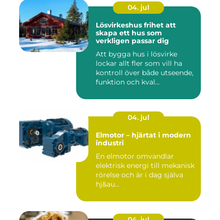
04. jul
Lösvirkeshus frihet att
skapa ett hus som
verkligen passar dig
Att bygga hus i lösvirke
lockar allt fler som vill ha
kontroll över både utseende,
funktion och kval...
04. jul
Elmotor – hjärtat i modern
industri
En elmotor omvandlar
elektrisk energi till mekanisk
rörelse och är i dag själva
hj&au...
04. jul