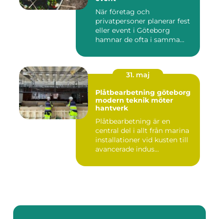
När företag och
privatpersoner planerar fest
eller event i Göteborg
hamnar de ofta i samma
fråga: or...
31. maj
Plåtbearbetning göteborg
modern teknik möter
hantverk
Plåtbearbetning är en
central del i allt från marina
installationer vid kusten till
avancerade indus...