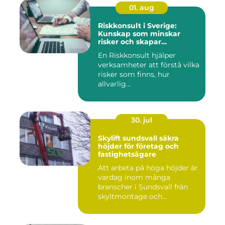
01. aug
Riskkonsult i Sverige:
Kunskap som minskar
risker och skapar
möjligheter
En Riskkonsult hjälper
verksamheter att förstå vilka
risker som finns, hur
allvarlig...
30. jul
Skylift sundsvall säkra
höjder för företag och
fastighetsägare
Att arbeta på höga höjder är
vardag inom många
branscher i Sundsvall från
skyltmontage och
fasadmål...