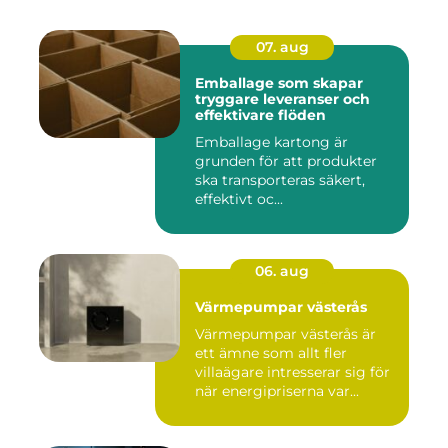
07. aug
Emballage som skapar
tryggare leveranser och
effektivare flöden
Emballage kartong är
grunden för att produkter
ska transporteras säkert,
effektivt oc...
06. aug
Värmepumpar västerås
Värmepumpar västerås är
ett ämne som allt fler
villaägare intresserar sig för
när energipriserna var...