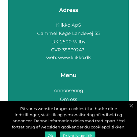
Adress
web:
www.klikko.dk
Menu
Annonsering
Om oss
Cookies
På vores website bruges cookies til at huske dine
indstillinger, statistik og personalisering af indhold og
Kontakta oss
annoncer. Denne information deles med tredjepart. Ved
Sitemap
fortsat brug af websiden godkender du cookiepolitikken.
Ok
Privatlivspolitik