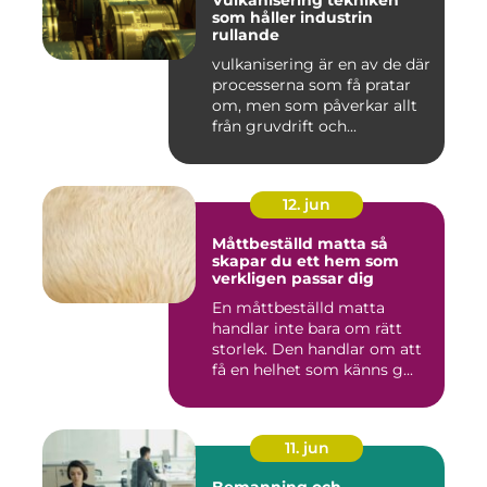
Vulkanisering tekniken
som håller industrin
rullande
vulkanisering är en av de där
processerna som få pratar
om, men som påverkar allt
från gruvdrift och...
12. jun
Måttbeställd matta så
skapar du ett hem som
verkligen passar dig
En måttbeställd matta
handlar inte bara om rätt
storlek. Den handlar om att
få en helhet som känns g...
11. jun