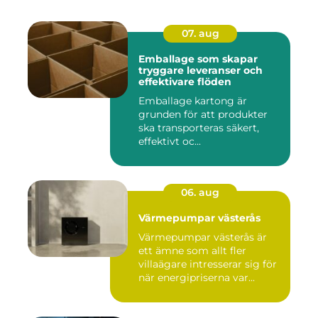
07. aug
Emballage som skapar
tryggare leveranser och
effektivare flöden
Emballage kartong är
grunden för att produkter
ska transporteras säkert,
effektivt oc...
06. aug
Värmepumpar västerås
Värmepumpar västerås är
ett ämne som allt fler
villaägare intresserar sig för
när energipriserna var...