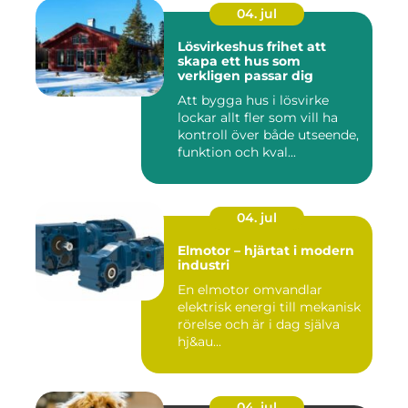
04. jul
Lösvirkeshus frihet att
skapa ett hus som
verkligen passar dig
Att bygga hus i lösvirke
lockar allt fler som vill ha
kontroll över både utseende,
funktion och kval...
04. jul
Elmotor – hjärtat i modern
industri
En elmotor omvandlar
elektrisk energi till mekanisk
rörelse och är i dag själva
hj&au...
04. jul