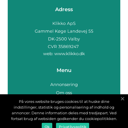
Adress
web:
www.klikko.dk
Menu
Annonsering
Om oss
Cookies
På vores website bruges cookies til at huske dine
indstillinger, statistik og personalisering af indhold og
Kontakta oss
annoncer. Denne information deles med tredjepart. Ved
Sitemap
fortsat brug af websiden godkender du cookiepolitikken.
Ok
Privatlivspolitik