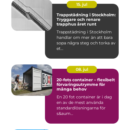
15. jul
Trappstädning i Stockholm:
Tryggare och renare
trapphus året runt
Trappstädning i Stockholm
handlar om mer än att bara
sopa några steg och torka av
et...
08. jul
20-fots container – flexibelt
förvaringsutrymme för
många behov
En 20 fot container är i dag
en av de mest använda
standardlösningarna för
s&aum...