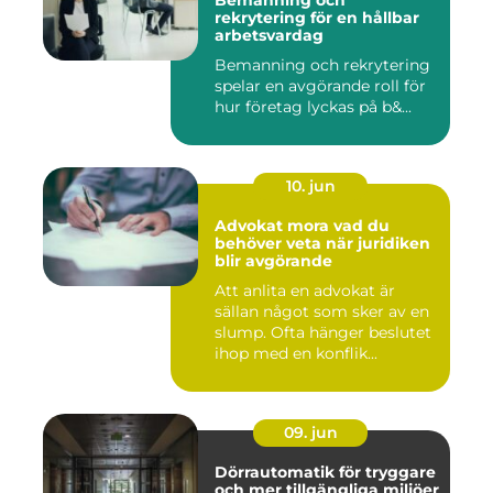
Bemanning och
rekrytering för en hållbar
arbetsvardag
Bemanning och rekrytering
spelar en avgörande roll för
hur företag lyckas på b&...
10. jun
Advokat mora vad du
behöver veta när juridiken
blir avgörande
Att anlita en advokat är
sällan något som sker av en
slump. Ofta hänger beslutet
ihop med en konflik...
09. jun
Dörrautomatik för tryggare
och mer tillgängliga miljöer