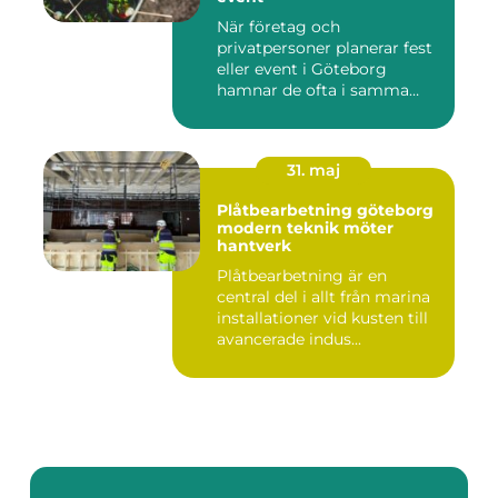
När företag och
privatpersoner planerar fest
eller event i Göteborg
hamnar de ofta i samma
fråga: or...
31. maj
Plåtbearbetning göteborg
modern teknik möter
hantverk
Plåtbearbetning är en
central del i allt från marina
installationer vid kusten till
avancerade indus...