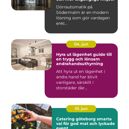
Dörrautomatik på
Södermalm är en modern
lösning som gör vardagen
enkl...
04. jun
Hyra ut lägenhet guide till
en trygg och lönsam
andrahandsuthyrning
Att hyra ut en lägenhet i
andra hand har blivit
vanligare, särskilt i
storstäder där
bostadsbristen ...
01. jun
Catering göteborg smarta
val för god mat och lyckade
event