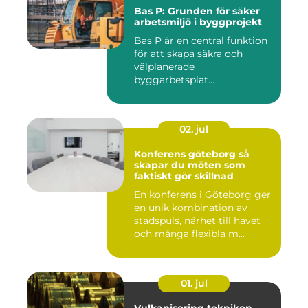
Bas P: Grunden för säker
arbetsmiljö i byggprojekt
Bas P är en central funktion
för att skapa säkra och
välplanerade
byggarbetsplat...
02. jul
Konferens göteborg så
skapar du möten som
faktiskt gör skillnad
En konferens i Göteborg ger
en unik kombination av
stadspuls, närhet till havet
och många flexibla m...
01. jul