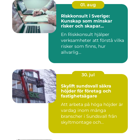
01. aug
Riskkonsult i Sverige:
Kunskap som minskar
risker och skapar
möjligheter
En Riskkonsult hjälper
verksamheter att förstå vilka
risker som finns, hur
allvarlig...
30. jul
Skylift sundsvall säkra
höjder för företag och
fastighetsägare
Att arbeta på höga höjder är
vardag inom många
branscher i Sundsvall från
skyltmontage och
fasadmål...