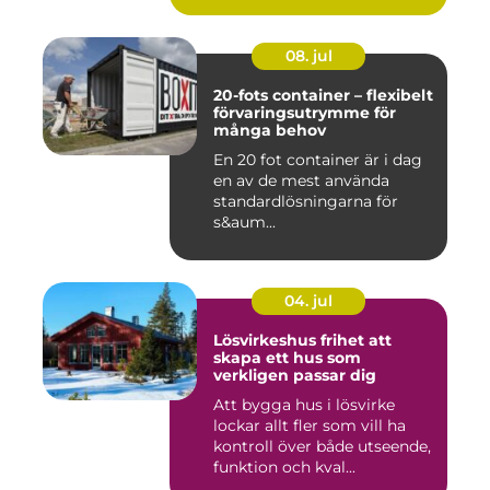
08. jul
20-fots container – flexibelt
förvaringsutrymme för
många behov
En 20 fot container är i dag
en av de mest använda
standardlösningarna för
s&aum...
04. jul
Lösvirkeshus frihet att
skapa ett hus som
verkligen passar dig
Att bygga hus i lösvirke
lockar allt fler som vill ha
kontroll över både utseende,
funktion och kval...