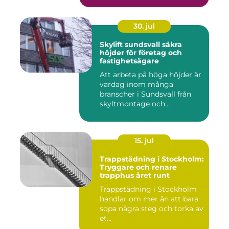
30. jul
Skylift sundsvall säkra
höjder för företag och
fastighetsägare
Att arbeta på höga höjder är
vardag inom många
branscher i Sundsvall från
skyltmontage och
fasadmål...
15. jul
Trappstädning i Stockholm:
Tryggare och renare
trapphus året runt
Trappstädning i Stockholm
handlar om mer än att bara
sopa några steg och torka av
et...