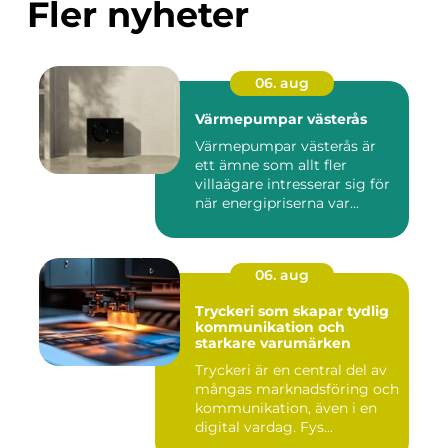
Fler nyheter
06. aug
Värmepumpar västerås
Värmepumpar västerås är
ett ämne som allt fler
villaägare intresserar sig för
när energipriserna var...
06. aug
Tryckeri som skapar tydlig
kommunikation och
starkare varumärken
Tryckeri är en central del av
mångas marknadsföring och
kommunikation, även i en
digital vardag. Fys...