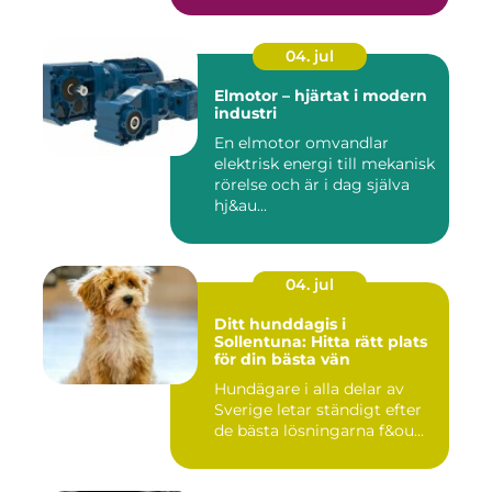
04. jul
Elmotor – hjärtat i modern
industri
En elmotor omvandlar
elektrisk energi till mekanisk
rörelse och är i dag själva
hj&au...
04. jul
Ditt hunddagis i
Sollentuna: Hitta rätt plats
för din bästa vän
Hundägare i alla delar av
Sverige letar ständigt efter
de bästa lösningarna f&ou...