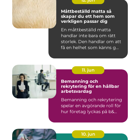
12. jun
Måttbeställd matta så
skapar du ett hem som
verkligen passar dig
En måttbeställd matta
handlar inte bara om rätt
storlek. Den handlar om att
få en helhet som känns g...
11. jun
Bemanning och
rekrytering för en hållbar
arbetsvardag
Bemanning och rekrytering
spelar en avgörande roll för
hur företag lyckas på b&...
10. jun