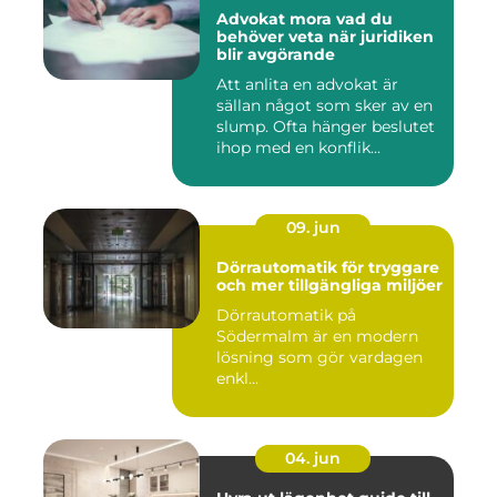
Advokat mora vad du
behöver veta när juridiken
blir avgörande
Att anlita en advokat är
sällan något som sker av en
slump. Ofta hänger beslutet
ihop med en konflik...
09. jun
Dörrautomatik för tryggare
och mer tillgängliga miljöer
Dörrautomatik på
Södermalm är en modern
lösning som gör vardagen
enkl...
04. jun