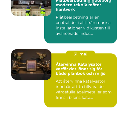
Plåtbearbetning göteborg
modern teknik möter
hantverk
Plåtbearbetning är en
central del i allt från marina
installationer vid kusten till
avancerade indus...
31. maj
Återvinna Katalysator
varför det lönar sig för
både plånbok och miljö
Att återvinna katalysator
innebär att ta tillvara de
värdefulla ädelmetaller som
finns i bilens kata...