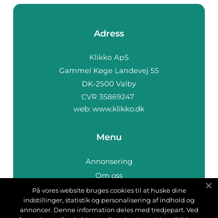
Adress
web:
www.klikko.dk
Menu
Annonsering
Om oss
Cookies
På vores website bruges cookies til at huske dine
indstillinger, statistik og personalisering af indhold og
Kontakta oss
annoncer. Denne information deles med tredjepart. Ved
Sitemap