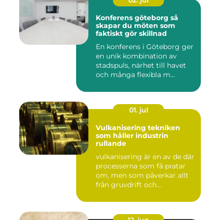
02. jul
Konferens göteborg så
skapar du möten som
faktiskt gör skillnad
En konferens i Göteborg ger
en unik kombination av
stadspuls, närhet till havet
och många flexibla m...
01. jul
Vulkanisering tekniken
som håller industrin
rullande
vulkanisering är en av de där
processerna som få pratar
om, men som påverkar allt
från gruvdrift och...