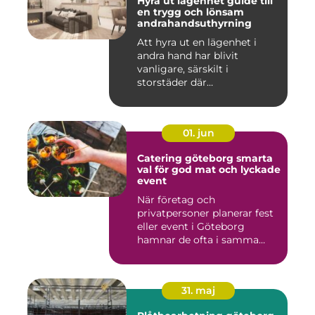
Hyra ut lägenhet guide till
en trygg och lönsam
andrahandsuthyrning
Att hyra ut en lägenhet i
andra hand har blivit
vanligare, särskilt i
storstäder där
bostadsbristen ...
01. jun
Catering göteborg smarta
val för god mat och lyckade
event
När företag och
privatpersoner planerar fest
eller event i Göteborg
hamnar de ofta i samma
fråga: or...
31. maj